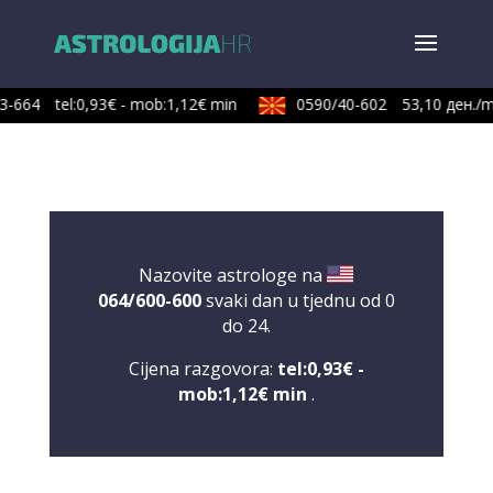
3-664
tel:0,93€ - mob:1,12€ min
0590/40-602
53,10 ден./m
Nazovite astrologe na
064/600-600
svaki dan u tjednu od 0
do 24.
Cijena razgovora:
tel:0,93€ -
mob:1,12€ min
.