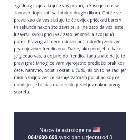
zgodnog frajera koji će vas privući, a kasnije ćete se
zapravo dopisivati sa totalno drugim likom. Oni će se
praviti kao da vas slušaju te će uvijek pričekati barem
tri sekunde nakon što završite, ali ne zato da vidi jeste
li završili svoju priču već zato jer smišlja svoj idući
potez. Pravi igrači neće odmah prići određej ženi već
prvo njezinim frendicama. Dakle, ako primijetite kako
je gledao vas, a dojurio do frendica tada znate da je to
pravi igrač.Mnogi će vam vjerojatno predložiti brak koji
ćete, naravno, odbiti i ostati u čudu, ali on to ne radi jer
misli ozbiljno već će kasnije zatražiti poljubac koji će
dobiti jer je to ipak malo realniji zahtjev nakon prvog
susreta.
Nazovite astrologe na
064/600-600
svaki dan u tjednu od 0