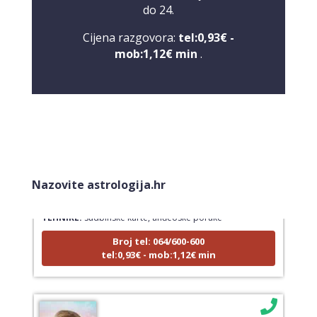
do 24.
Cijena razgovora:
tel:0,93€ -
mob:1,12€ min
.
LUCIJA
/ Kod #136
Nazovite astrologija.hr
Tarot savjetnik je zauzet
TEHNIKE:
sudbinske karte, anđeoske poruke
Broj tel: 064/600-600
tel:0,93€ - mob:1,12€ min
STOJA
/ Kod 31