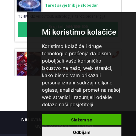
Tarot savjetnik je slobodan
TEHNIKE:
vidovitost, astrologija, tarot, bioenergija
Broj tel: 064/600-600
tel:0,93€ - mob:1,12€ min
Mi koristimo kolačiće
Koristimo kolačiće i druge
tehnologije praćenja da bismo
LUCIJA
/ Kod #136
poboljšali vaše korisničko
iskustvo na našoj web stranici,
Tarot savjetnik je zauzet
kako bismo vam prikazali
TEHNIKE:
sudbinske karte, anđeoske poruke
personalizirani sadržaj i ciljane
Broj tel: 064/600-600
oglase, analizirali promet na našoj
tel:0,93€ - mob:1,12€ min
web stranici i razumjeli odakle
dolaze naši posjetitelji.
Naslovna
Kolačići
Polica privatnosti
Slažem se
STOJA
/ Kod 31
Uvjeti korištenja
O nama
Odbijam
Tarot savjetnik je slobodan