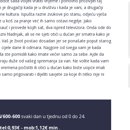
biste sada voljeli vratiti vrijeme i ponovno proživjlei taj
je drugačiji kada je u društvu i kada je vani, a drugačiji
e kultura. Ispušta razne zvukove po stanu, odjeću vješa
e u koš za pranje već ih samo ostavi negdje. Jako
auč i provede kojih sat, dva ispred televizora. Onda ode do
zni hladnjak, ali se ne sjeti otići u dućan jer smatra kako je
. Vaš je život postao dosadan jer se ponašate poput starog
po cijele dane ili odmara. Najgore od svega vam je kada
a ste pomislili kako imate večer samo za sebe. Ajde da
ri traju duže od vašeg spremanja za van. Ne volite kada vam
vremena počistiti ili otići u dućan kako biste uopće imali
mo prigovarati i dijeliti savjete za koje ih nitko nije ni
4/600-600
svaki dan u tjednu od 0 do 24.
tel:0,93€ - mob:1,12€ min
.