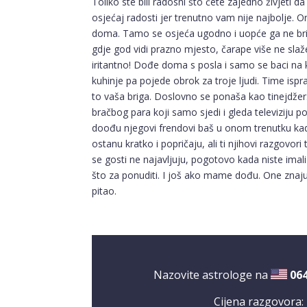
Toliko ste bili radosni što ćete zajedno živjeti da 
osjećaj radosti jer trenutno vam nije najbolje. On 
doma. Tamo se osjeća ugodno i uopće ga ne brin
gdje god vidi prazno mjesto, čarape više ne slaž
iritantno! Dođe doma s posla i samo se baci na k
kuhinje pa pojede obrok za troje ljudi. Time ispra
to vaša briga. Doslovno se ponaša kao tinejdžer
bračbog para koji samo sjedi i gleda televiziju 
doođu njegovi frendovi baš u onom trenutku kad
ostanu kratko i popričaju, ali ti njihovi razgovo
se gosti ne najavljuju, pogotovo kada niste imali 
što za ponuditi. I još ako mame dođu. One znaju sa
pitao.
Nazovite astrologe na
06
Cijena razgovora: