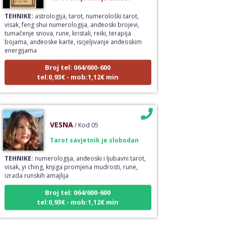
TEHNIKE:
astrologija, tarot, numerološki tarot,
visak, feng shui numerologija, anđeoski brojevi,
tumačenje snova, rune, kristali, reiki, terapija
bojama, anđeoske karte, iscjeljivanje anđeoskim
energijama
Broj tel: 064/600-600
tel:0,93€ - mob:1,12€ min
VESNA
/ Kod 05
Tarot savjetnik je slobodan
TEHNIKE:
numerologija, anđeoski i ljubavni tarot,
visak, yi ching, knjiga promjena mudrosti, rune,
izrada runskih amajlija
Broj tel: 064/600-600
tel:0,93€ - mob:1,12€ min