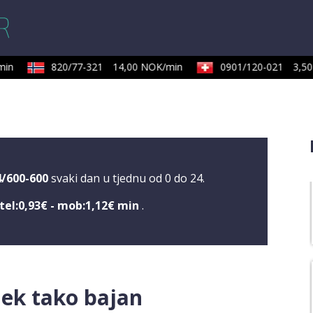
in
820/77-321
14,00 NOK/min
0901/120-021
3,50
4/600-600
svaki dan u tjednu od 0 do 24.
tel:0,93€ - mob:1,12€ min
.
ijek tako bajan