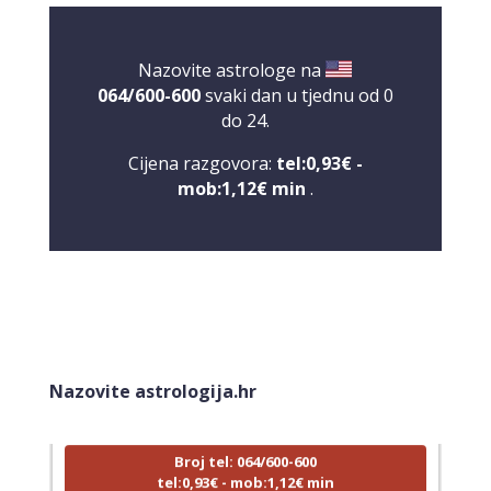
Nazovite astrologe na
064/600-600
svaki dan u tjednu od 0
do 24.
Cijena razgovora:
tel:0,93€ -
mob:1,12€ min
.
LUCIJA
/ Kod #136
Tarot savjetnik je zauzet
Nazovite astrologija.hr
TEHNIKE:
sudbinske karte, anđeoske poruke
Broj tel: 064/600-600
tel:0,93€ - mob:1,12€ min