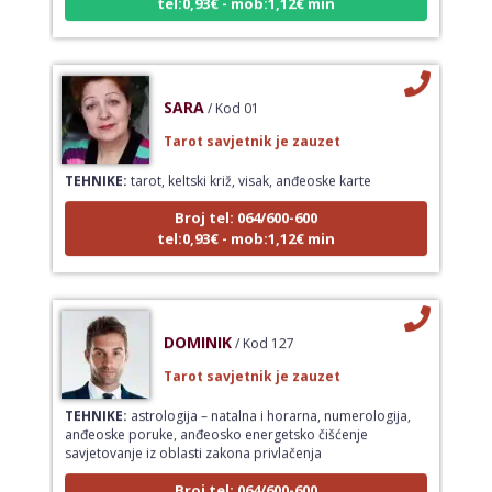
SARA
/ Kod 01
Tarot savjetnik je zauzet
TEHNIKE:
tarot, keltski križ, visak, anđeoske karte
Broj tel: 064/600-600
tel:0,93€ - mob:1,12€ min
DOMINIK
/ Kod 127
Tarot savjetnik je zauzet
TEHNIKE:
astrologija – natalna i horarna, numerologija,
anđeoske poruke, anđeosko energetsko čišćenje
savjetovanje iz oblasti zakona privlačenja
Broj tel: 064/600-600