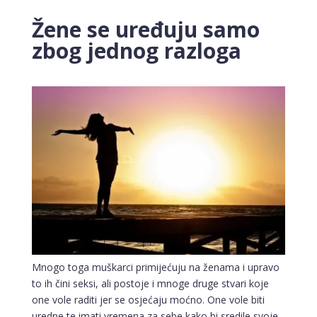
Žene se uređuju samo
zbog jednog razloga
Mnogo toga muškarci primijećuju na ženama i upravo
to ih čini seksi, ali postoje i mnoge druge stvari koje
one vole raditi jer se osjećaju moćno. One vole biti
uredne te imati vremena za sebe kako bi sredile svoje