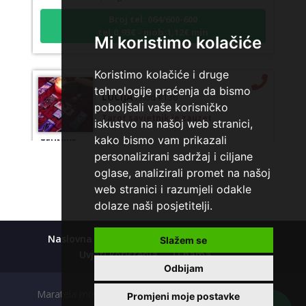
Broj tel: 064/600-600
tel:0,93€ - mob:1,12€ min
Mi koristimo kolačiće
Koristimo kolačiće i druge
LUCIJA
/ Kod #136
tehnologije praćenja da bismo
poboljšali vaše korisničko
Tarot savjetnik je zauzet
iskustvo na našoj web stranici,
TEHNIKE:
sudbinske karte, anđeoske poruke
kako bismo vam prikazali
Broj tel: 064/600-600
personalizirani sadržaj i ciljane
tel:0,93€ - mob:1,12€ min
oglase, analizirali promet na našoj
web stranici i razumjeli odakle
dolaze naši posjetitelji.
NIVES
/ Kod 20
Naslovna
Kolačići
Polica privatnosti
Slažem se
Tarot savjetnik je zauzet
Uvjeti korištenja
O nama
Odbijam
TEHNIKE:
astrologija, sudbinske karte, tarot
Maratela mreže d.o.o., 072700700, +18 Copyright Ⓒ
Promjeni moje postavke
Broj tel: 064/600-600