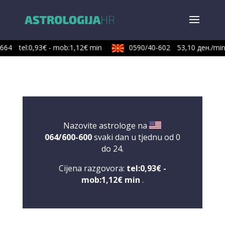
64
tel:0,93€ - mob:1,12€ min
0590/40-602
53,10 ден./min
Nazovite astrologe na
064/600-600
svaki dan u tjednu od 0
do 24.
Cijena razgovora:
tel:0,93€ -
mob:1,12€ min
.