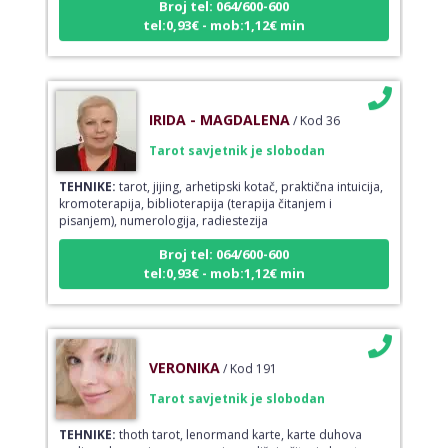
tel:0,93€ - mob:1,12€ min
IRIDA - MAGDALENA
/ Kod 36
Tarot savjetnik je slobodan
TEHNIKE:
tarot, jijing, arhetipski kotač, praktična intuicija,
kromoterapija, biblioterapija (terapija čitanjem i
pisanjem), numerologija, radiestezija
Broj tel: 064/600-600
tel:0,93€ - mob:1,12€ min
VERONIKA
/ Kod 191
Tarot savjetnik je slobodan
TEHNIKE:
thoth tarot, lenormand karte, karte duhova
vodica, shamanic moon magic, godišnje čitanje karata,