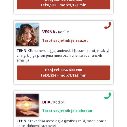
tel:0,93€ - mob:1,12€ min
VESNA
/ Kod 05
Tarot savjetnik je zauzet
TEHNIKE:
numerologija, anđeoski i ljubavni tarot, visak, yi
ching, knjiga promjena mudrosti, rune, izrada runskih
amajlija
Broj tel: 064/600-600
tel:0,93€ - mob:1,12€ min
DIJA
/ Kod 64
Tarot savjetnik je slobodan
TEHNIKE:
vedska astrologija (jyotish), reiki, tarot, oracle
karte, duhovni razgovori