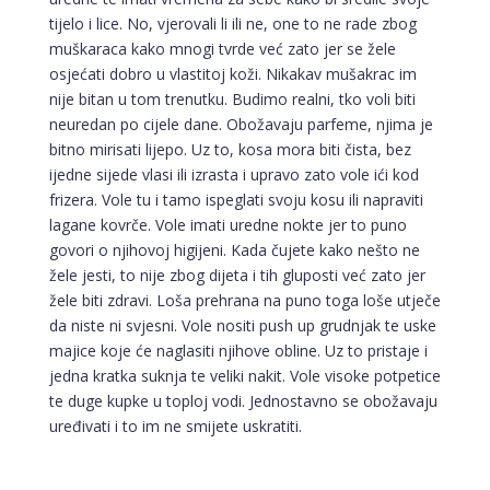
tijelo i lice. No, vjerovali li ili ne, one to ne rade zbog
muškaraca kako mnogi tvrde već zato jer se žele
osjećati dobro u vlastitoj koži. Nikakav mušakrac im
nije bitan u tom trenutku. Budimo realni, tko voli biti
neuredan po cijele dane. Obožavaju parfeme, njima je
bitno mirisati lijepo. Uz to, kosa mora biti čista, bez
ijedne sijede vlasi ili izrasta i upravo zato vole ići kod
frizera. Vole tu i tamo ispeglati svoju kosu ili napraviti
lagane kovrče. Vole imati uredne nokte jer to puno
govori o njihovoj higijeni. Kada čujete kako nešto ne
žele jesti, to nije zbog dijeta i tih gluposti već zato jer
žele biti zdravi. Loša prehrana na puno toga loše utječe
da niste ni svjesni. Vole nositi push up grudnjak te uske
majice koje će naglasiti njihove obline. Uz to pristaje i
jedna kratka suknja te veliki nakit. Vole visoke potpetice
te duge kupke u toploj vodi. Jednostavno se obožavaju
uređivati i to im ne smijete uskratiti.