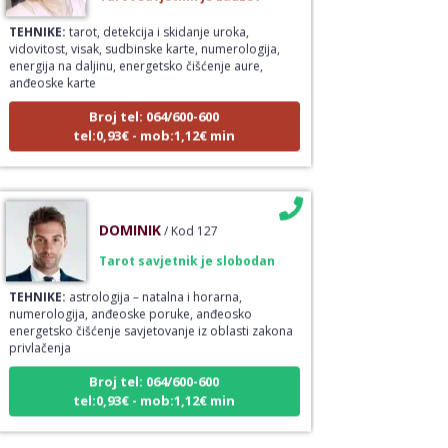
TEHNIKE:
tarot, detekcija i skidanje uroka,
vidovitost, visak, sudbinske karte, numerologija,
energija na daljinu, energetsko čišćenje aure,
anđeoske karte
Broj tel: 064/600-600
tel:0,93€ - mob:1,12€ min
DOMINIK
/ Kod 127
Tarot savjetnik je slobodan
TEHNIKE:
astrologija – natalna i horarna,
numerologija, anđeoske poruke, anđeosko
energetsko čišćenje savjetovanje iz oblasti zakona
privlačenja
Broj tel: 064/600-600
tel:0,93€ - mob:1,12€ min