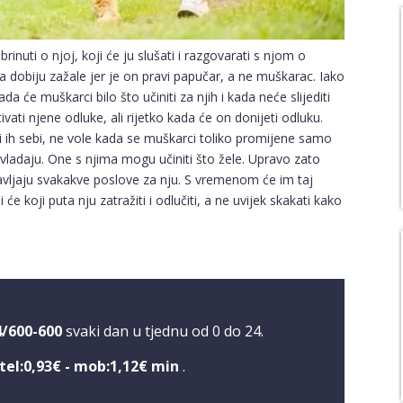
rinuti o njoj, koji će ju slušati i razgovarati s njom o
dobiju zažale jer je on pravi papučar, a ne muškarac. Iako
 će muškarci bilo što učiniti za njih i kada neće slijediti
ivati njene odluke, ali rijetko kada će on donijeti odluku.
i ih sebi, ne vole kada se muškarci toliko promijene samo
e vladaju. One s njima mogu učiniti što žele. Upravo zato
bavljaju svakakve poslove za nju. S vremenom će im taj
će koji puta nju zatražiti i odlučiti, a ne uvijek skakati kako
4/600-600
svaki dan u tjednu od 0 do 24.
tel:0,93€ - mob:1,12€ min
.