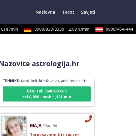
Naslovna
Tarot
Savjeti
CHF/min
0900/830-3330
2,99 €/min
0900/404-444
2
SARA
/ Kod 01
Nazovite astrologija.hr
Tarot savjetnik je slobodan
TEHNIKE:
tarot, keltski križ, visak, anđeoske karte
Broj tel: 064/600-600
tel:0,93€ - mob:1,12€ min
MAJA
/ Kod 04
Tarot savjetnik je zauzet