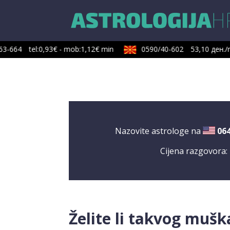
3-664
tel:0,93€ - mob:1,12€ min
0590/40-602
53,10 ден./m
Nazovite astrologe na
06
Cijena razgovora:
Želite li takvog mušk