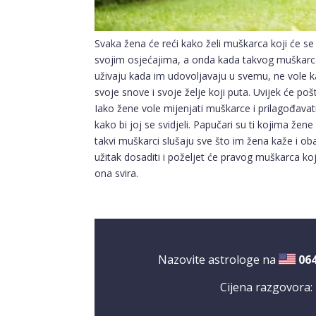
Svaka žena će reći kako želi muškarca koji će se b
svojim osjećajima, a onda kada takvog muškarca 
uživaju kada im udovoljavaju u svemu, ne vole kada
svoje snove i svoje želje koji puta. Uvijek će pošt
Iako žene vole mijenjati muškarce i prilagođavat
kako bi joj se svidjeli. Papučari su ti kojima žen
takvi muškarci slušaju sve što im žena kaže i o
užitak dosaditi i poželjet će pravog muškarca koji 
ona svira.
Nazovite astrologe na
06
Cijena razgovora: