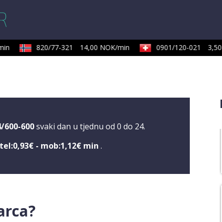
in
820/77-321
14,00 NOK/min
0901/120-021
3,50 
4/600-600
svaki dan u tjednu od 0 do 24.
tel:0,93€ - mob:1,12€ min
.
arca?