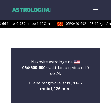
-664
tel:0,93€ - mob:1,12€ min
0590/40-602
53,10 ден./mi
Nazovite astrologe na
064/600-600
svaki dan u tjednu od 0
do 24.
Cijena razgovora:
tel:0,93€ -
mob:1,12€ min
.