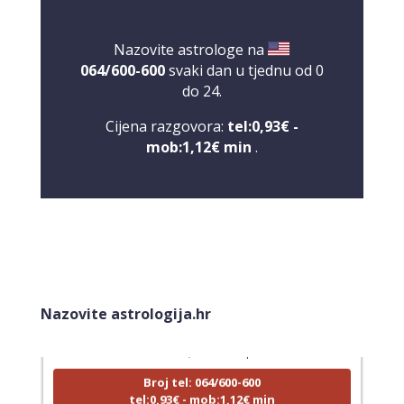
Nazovite astrologe na
064/600-600
svaki dan u tjednu od 0
do 24.
Cijena razgovora:
tel:0,93€ -
mob:1,12€ min
.
LUCIJA
/ Kod #136
Nazovite astrologija.hr
Tarot savjetnik je zauzet
TEHNIKE:
sudbinske karte, anđeoske poruke
Broj tel: 064/600-600
tel:0,93€ - mob:1,12€ min