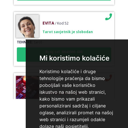
EVITA
/ Kod 52
Tarot savjetnik je slobodan
TEHNIKE:
tarot
Broj tel: 064/600-600
tel:0,93€ - mob:1,12€ min
Mi koristimo kolačiće
Koristimo kolačiće i druge
tehnologije praćenja da bismo
LUCIJA
/ Kod #136
poboljšali vaše korisničko
Tarot savjetnik je zauzet
iskustvo na našoj web stranici,
kako bismo vam prikazali
TEHNIKE:
sudbinske karte, anđeoske poruke
personalizirani sadržaj i ciljane
Broj tel: 064/600-600
oglase, analizirali promet na našoj
tel:0,93€ - mob:1,12€ min
web stranici i razumjeli odakle
dolaze naši posjetitelji.