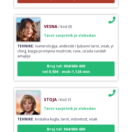
VESNA
/ Kod 05
Tarot savjetnik je slobodan
TEHNIKE:
numerologija, anđeoski i ljubavni tarot, visak, yi
ching, knjiga promjena mudrosti, rune, izrada runskih
amajlija
Broj tel: 064/600-600
tel:0,93€ - mob:1,12€ min
STOJA
/ Kod 31
Tarot savjetnik je slobodan
TEHNIKE:
kristalna kugla, tarot, vidovitost, visak
Broj tel: 064/600-600