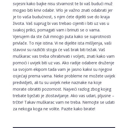
svjesni kako bajke nisu stvarnost te bi vaš budući muž
mogao biti krivi odabir. Vrlo je važno znati odabrati jer
je to vaša budućnost, s njim ćete dijeliti sve do kraja
života. Vaš suprug bi vas trebao cijeniti i biti uz vas u
svakoj prilici, pomagati vam i brinuti se o vama.
Vjerujem da ste čuli mnogo puta kako se suprotnosti
privlače. To nije istina. Vi ne dijelite ista mišljenja, vaši
stavovi su različiti stoga će vaš brak biti težak. Vaš
muškarac vas treba ohrabrivati i voljeti, znati kako vam
pomoći i uvijek biti uz vas. Ako radije odabere druženje
sa svojom ekipom tada vam je jasno kakvi su njegovi
osjećaji prema vama. Neke probleme ne možete uvijek
predvidjeti, ali tu su uvijek neke naznake na koje
morate obratiti pozornost. Najveći razlog zbog kojeg
trebate bježati je zlostavljanje. Ako vas udari, pljusne –
trčite! Takav muškarac vam ne treba. Nemojte se udati
za nekoga koga ne volite. Pazite kako birate!