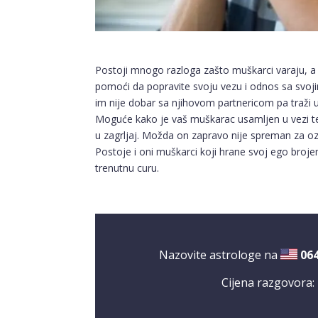
Postoji mnogo razloga zašto muškarci varaju, a
pomoći da popravite svoju vezu i odnos sa svoj
im nije dobar sa njihovom partnericom pa traži u
Moguće kako je vaš muškarac usamljen u vezi te 
u zagrljaj. Možda on zapravo nije spreman za ozb
Postoje i oni muškarci koji hrane svoj ego broje
trenutnu curu.
Nazovite astrologe na
06
Cijena razgovora: