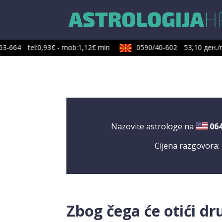
3-664
tel:0,93€ - mob:1,12€ min
0590/40-602
53,10 ден./m
Nazovite astrologe na
06
Cijena razgovora:
Zbog čega će otići dr