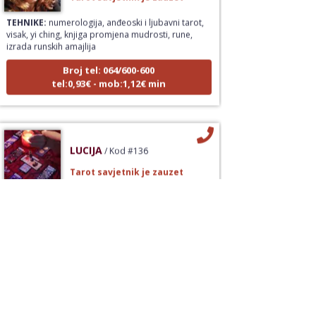
TEHNIKE:
numerologija, anđeoski i ljubavni tarot,
visak, yi ching, knjiga promjena mudrosti, rune,
izrada runskih amajlija
Broj tel: 064/600-600
tel:0,93€ - mob:1,12€ min
LUCIJA
/ Kod #136
Tarot savjetnik je zauzet
TEHNIKE:
sudbinske karte, anđeoske poruke
Broj tel: 064/600-600
tel:0,93€ - mob:1,12€ min
VESNA
/ Kod 05
Tarot savjetnik je zauzet