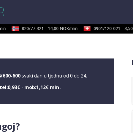
in
820/77-321
14,00 NOK/min
0901/120-021
3,50 
4/600-600
svaki dan u tjednu od 0 do 24.
tel:0,93€ - mob:1,12€ min
.
ugoj?