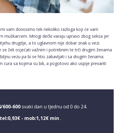
 mi vam donosimo tek nekoliko razloga koji će vam
im muškarcem. Mnogi dečki varaju upravo zbog seksa jer
tjehu drugdje, a to uglavnom nije dobar znak u vezi.
se želi osjećati važnim i potrebnim te trči drugim ženama
iljnu vezu pa bi se htio zabavljati i sa drugim ženama.
m cura sa kojima su bili, a pogotovo ako uspije prevariti
4/600-600
svaki dan u tjednu od 0 do 24.
tel:0,93€ - mob:1,12€ min
.