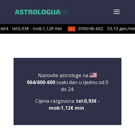
664
tel:0,93€ - mob:1,12€ min
0590/40-602
53,10 ден./min
Nazovite astrologe na
064/600-600
svaki dan u tjednu od 0
do 24.
Cijena razgovora:
tel:0,93€ -
mob:1,12€ min
.