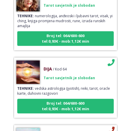
Tarot savjetnik je slobodan
TEHNIKE:
numerologija, anđeoski i ljubavni tarot, visak, yi
ching, knjiga promjena mudrosti, rune, izrada runskih
amajlija
Broj tel: 064/600-600
tel:0,93€ - mob:1,12€ min
DIJA
/ Kod 64
Tarot savjetnik je slobodan
TEHNIKE:
vedska astrologija (jyotish), reiki, tarot, oracle
karte, duhovni razgovori
Broj tel: 064/600-600
tel:0,93€ - mob:1,12€ min