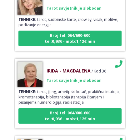
Tarot savjetnik je slobodan
TEHNIKE:
tarot, sudbinske karte, crowley, visak, molitve,
podizanje energije
Broj tel: 064/600-600
tel:0,93€ - mob:1,12€ min
IRIDA - MAGDALENA
/ Kod 36
Tarot savjetnik je slobodan
TEHNIKE:
tarot, jijing, arhetipski kotač, praktična intuicija,
kromoterapija, biblioterapija (terapija čitanjem i
pisanjem), numerologija, radiestezija
Broj tel: 064/600-600
tel:0,93€ - mob:1,12€ min