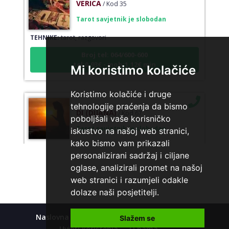
Tarot savjetnik je slobodan
TEHNIKE:
tarot, razgovori
Broj tel: 064/600-600
tel:0,93€ - mob:1,12€ min
Mi koristimo kolačiće
Koristimo kolačiće i druge
DI (DIJANA)
tehnologije praćenja da bismo
/ Kod 67
poboljšali vaše korisničko
Tarot savjetnik je slobodan
iskustvo na našoj web stranici,
TEHNIKE:
astrologija, numerlogija, tarot
kako bismo vam prikazali
personalizirani sadržaj i ciljane
Broj tel: 064/600-600
tel:0,93€ - mob:1,12€ min
oglase, analizirali promet na našoj
web stranici i razumjeli odakle
dolaze naši posjetitelji.
JASMINKA
/ Kod 56
Naslovna
Kolačići
Polica privatnosti
Slažem se
Uvjeti korištenja
O nama