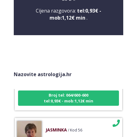
Cijena razgovora:
tel:0,93€ -
mob:1,12€ min
.
DI (DIJANA)
/ Kod 67
Tarot savjetnik je slobodan
Nazovite astrologija.hr
TEHNIKE:
astrologija, numerlogija, tarot
Broj tel: 064/600-600
tel:0,93€ - mob:1,12€ min
JASMINKA
/ Kod 56
Tarot savjetnik je slobodan