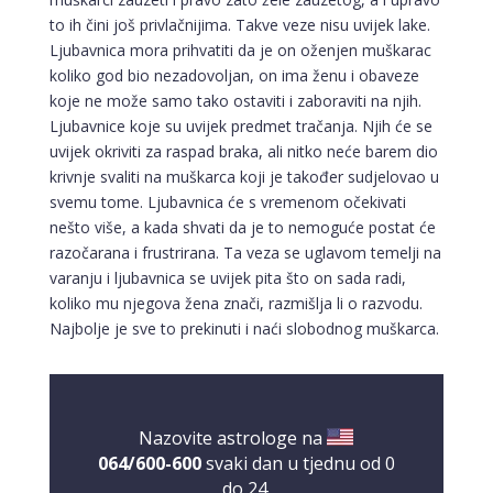
to ih čini još privlačnijima. Takve veze nisu uvijek lake.
Ljubavnica mora prihvatiti da je on oženjen muškarac
koliko god bio nezadovoljan, on ima ženu i obaveze
koje ne može samo tako ostaviti i zaboraviti na njih.
Ljubavnice koje su uvijek predmet tračanja. Njih će se
uvijek okriviti za raspad braka, ali nitko neće barem dio
krivnje svaliti na muškarca koji je također sudjelovao u
svemu tome. Ljubavnica će s vremenom očekivati
nešto više, a kada shvati da je to nemoguće postat će
razočarana i frustrirana. Ta veza se uglavom temelji na
varanju i ljubavnica se uvijek pita što on sada radi,
koliko mu njegova žena znači, razmišlja li o razvodu.
Najbolje je sve to prekinuti i naći slobodnog muškarca.
Nazovite astrologe na
064/600-600
svaki dan u tjednu od 0
do 24.