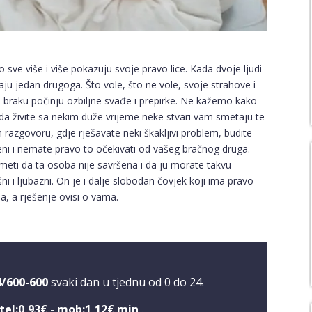
o sve više i više pokazuju svoje pravo lice. Kada dvoje ljudi
aju jedan drugoga. Što vole, što ne vole, svoje strahove i
 u braku počinju ozbiljne svađe i prepirke. Ne kažemo kako
 kada živite sa nekim duže vrijeme neke stvari vam smetaju te
 razgovoru, gdje rješavate neki škakljivi problem, budite
vršeni i nemate pravo to očekivati od vašeg bračnog druga.
eti da ta osoba nije savršena i da ju morate takvu
i i ljubazni. On je i dalje slobodan čovjek koji ima pravo
, a rješenje ovisi o vama.
4/600-600
svaki dan u tjednu od 0 do 24.
tel:0,93€ - mob:1,12€ min
.