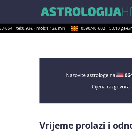
3-664
tel:0,93€ - mob:1,12€ min
0590/40-602
53,10 ден./m
Nazovite astrologe na
06
Cijena razgovora:
Vrijeme prolazi i odn