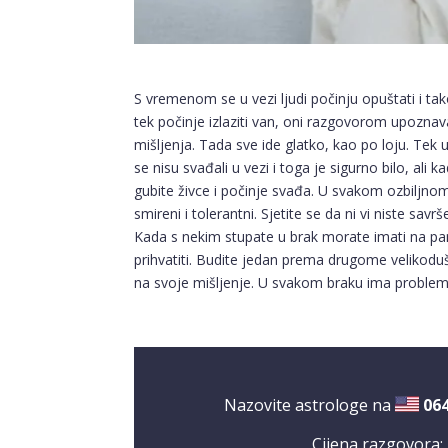
S vremenom se u vezi ljudi počinju opuštati i tak
tek počinje izlaziti van, oni razgovorom upoznav
mišljenja. Tada sve ide glatko, kao po loju. Tek
se nisu svađali u vezi i toga je sigurno bilo, ali
gubite živce i počinje svađa. U svakom ozbiljnom
smireni i tolerantni. Sjetite se da ni vi niste sa
Kada s nekim stupate u brak morate imati na pam
prihvatiti. Budite jedan prema drugome velikodušn
na svoje mišljenje. U svakom braku ima problema
Nazovite astrologe na
06
Cijena razgovora: