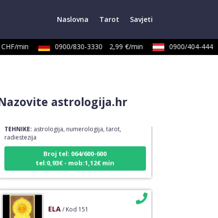
Naslovna
Tarot
Savjeti
CHF/min
0900/830-3330
2,99 €/min
0900/404-444
2
VIKTORIJA
/ Kod 369
Nazovite astrologija.hr
Tarot savjetnik je slobodan
TEHNIKE:
astrologija, numerologija, tarot,
radiestezija
Broj tel: 064/600-600
tel:0,93€ - mob:1,12€ min
ELA
/ Kod 151
Tarot savjetnik je slobodan