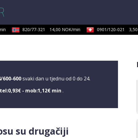
in
820/77-321
14,00 NOK/min
0901/120-021
3,50 
4/600-600
svaki dan u tjednu od 0 do 24.
tel:0,93€ - mob:1,12€ min
.
osu su drugačiji