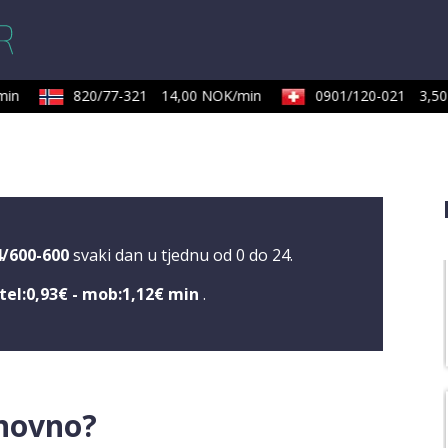
n
820/77-321
14,00 NOK/min
0901/120-021
3,50 
4/600-600
svaki dan u tjednu od 0 do 24.
tel:0,93€ - mob:1,12€ min
.
onovno?