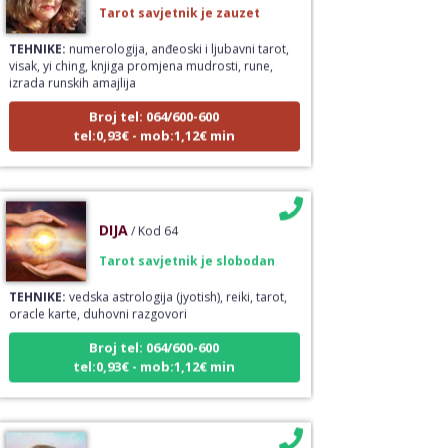
TEHNIKE:
numerologija, anđeoski i ljubavni tarot,
visak, yi ching, knjiga promjena mudrosti, rune,
izrada runskih amajlija
Broj tel: 064/600-600
tel:0,93€ - mob:1,12€ min
DIJA
/ Kod 64
Tarot savjetnik je slobodan
TEHNIKE:
vedska astrologija (jyotish), reiki, tarot,
oracle karte, duhovni razgovori
Broj tel: 064/600-600
tel:0,93€ - mob:1,12€ min
STOJA
/ Kod 31