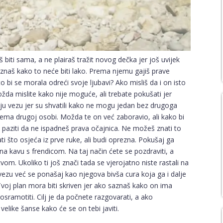
š biti sama, a ne plairaš tražit novog dečka jer još uvijek
i znaš kako to neće biti lako. Prema njemu gajiš prave
 bi se morala odreći svoje ljubavi? Ako misliš da i on isto
žda mislite kako nije moguće, ali trebate pokušati jer
voju vezu jer su shvatili kako ne mogu jedan bez drugoga
prema drugoj osobi. Možda te on već zaboravio, ali kako bi
i paziti da ne ispadneš prava očajnica. Ne možeš znati to
i što osjeća iz prve ruke, ali budi oprezna. Pokušaj ga
 na kavu s frendicom. Na taj način ćete se pozdraviti, a
m. Ukoliko ti još znači tada se vjerojatno niste rastali na
vezu već se ponašaj kao njegova bivša cura koja ga i dalje
 Tvoj plan mora biti skriven jer ako saznaš kako on ima
osramotiti. Cilj je da počnete razgovarati, a ako
like šanse kako će se on tebi javiti.