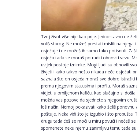
Tvoj život više nije kao prije. Jednostavno ne želi
voliš starog. Ne možeš prestati misliti na njega 
osjećaje i ne možeš ih samo tako potisnuti. Zašto
osjeća tada se moraš potruditi obnoviti vezu. Mo
uvijek postoje iznimke. Mogi ljudi su obnovili s
živjeti i kako takvo nešto nikada neće osjećati 
saznala što on osjeća moraš sve dobro istražiti 
prema njegovim statusima i profilu. Moraš saznat
vidjeti u omiljenom kafiću, kao slučajno si došla
možda vas pozove da sjednete s njegovim društvo
loš način. Nemoj pokazivati kako želiš ponovnu 
poštuje. Neka vidi što je izgubio i što propušta.
drugu tada ćeš se moći u miru povući i nećeš se 
spomenete neku njemu zanimljivu temu tada su ve