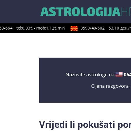
3-664
tel:0,93€ - mob:1,12€ min
0590/40-602
53,10 ден./mi
Nazovite astrologe na
06
Cijena razgovora:
Vrijedi li pokušati p