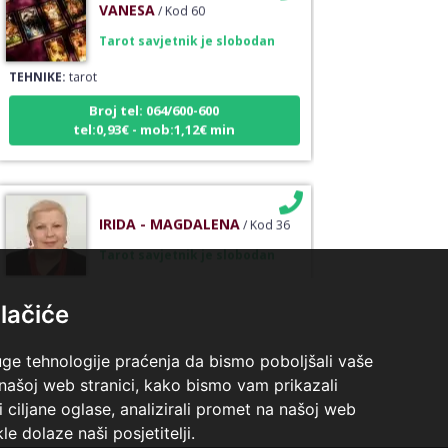
Tarot savjetnik je slobodan
TEHNIKE:
tarot
Broj tel: 064/600-600
tel:0,93€ - mob:1,12€ min
IRIDA - MAGDALENA
/ Kod 36
Tarot savjetnik je slobodan
TEHNIKE:
tarot, jijing, arhetipski kotač, praktična
intuicija, kromoterapija, biblioterapija (terapija
lačiće
čitanjem i pisanjem), numerologija, radiestezija
Broj tel: 064/600-600
uge tehnologije praćenja da bismo poboljšali vaše
tel:0,93€ - mob:1,12€ min
 našoj web stranici, kako bismo vam prikazali
i ciljane oglase, analizirali promet na našoj web
le dolaze naši posjetitelji.