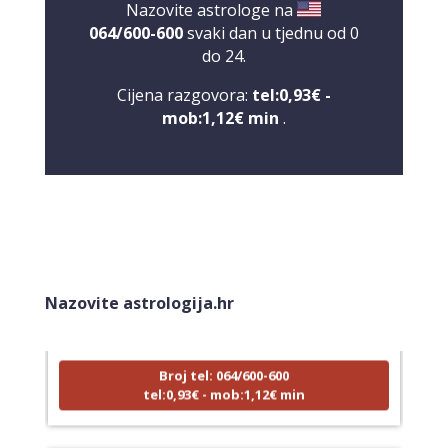
Nazovite astrologe na
064/600-600
svaki dan u tjednu od 0
do 24.
Cijena razgovora:
tel:0,93€ -
mob:1,12€ min
.
VESNA BURCSA
/ Kod 55
Tarot savjetnik je zauzet
Nazovite astrologija.hr
TEHNIKE:
tarot, psihološki razgovori
Broj tel: 064/600-600
tel:0,93€ - mob:1,12€ min