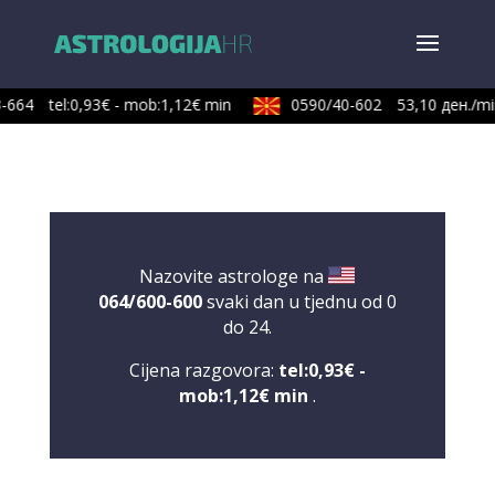
-664
tel:0,93€ - mob:1,12€ min
0590/40-602
53,10 ден./min
Nazovite astrologe na
064/600-600
svaki dan u tjednu od 0
do 24.
Cijena razgovora:
tel:0,93€ -
mob:1,12€ min
.