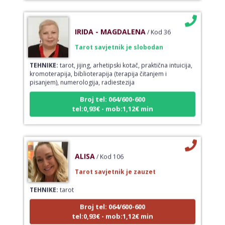
IRIDA - MAGDALENA
/ Kod 36
Tarot savjetnik je slobodan
TEHNIKE:
tarot, jijing, arhetipski kotač, praktična intuicija,
kromoterapija, biblioterapija (terapija čitanjem i
pisanjem), numerologija, radiestezija
Broj tel: 064/600-600
tel:0,93€ - mob:1,12€ min
ALISA
/ Kod 106
Tarot savjetnik je zauzet
TEHNIKE:
tarot
Broj tel: 064/600-600
tel:0,93€ - mob:1,12€ min