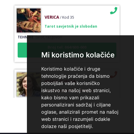
VERICA
/ Kod 35
Tarot savjetnik je slobodan
TEHNIKE:
tarot, razgovori
Broj tel: 064/600-600
tel:0,93€ - mob:1,12€ min
Mi koristimo kolačiće
Koristimo kolačiće i druge
tehnologije praćenja da bismo
VESNA BURCSA
/ Kod 55
poboljšali vaše korisničko
Tarot savjetnik je zauzet
iskustvo na našoj web stranici,
kako bismo vam prikazali
TEHNIKE:
tarot, psihološki razgovori
personalizirani sadržaj i ciljane
Broj tel: 064/600-600
oglase, analizirali promet na našoj
tel:0,93€ - mob:1,12€ min
web stranici i razumjeli odakle
dolaze naši posjetitelji.