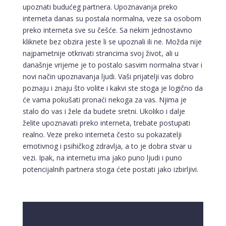
upoznati budućeg partnera. Upoznavanja preko
interneta danas su postala normalna, veze sa osobom
preko interneta sve su češće. Sa nekim jednostavno
kliknete bez obzira jeste li se upoznali ili ne. Možda nije
najpametnije otkrivati strancima svoj život, ali u
današnje vrijeme je to postalo sasvim normalna stvar i
novi način upoznavanja ljudi. Vaši prijatelji vas dobro
poznaju i znaju što volite i kakvi ste stoga je logično da
će vama pokušati pronaći nekoga za vas. Njima je
stalo do vas i žele da budete sretni. Ukoliko i dalje
želite upoznavati preko interneta, trebate postupati
realno. Veze preko interneta često su pokazatelji
emotivnog i psihičkog zdravlja, a to je dobra stvar u
vezi. Ipak, na internetu ima jako puno ljudi i puno
potencijalnih partnera stoga ćete postati jako izbirljivi.