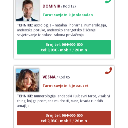
DOMINIK
/ Kod 127
Tarot savjetnik je slobodan
TEHNIKE:
astrologija – natalna i horarna, numerologija,
anđeoske poruke, anđeosko energetsko čišćenje
savjetovanje iz oblasti zakona privlačenja
Broj tel: 064/600-600
tel:0,93€ - mob:1,12€ min
VESNA
/ Kod 05
Tarot savjetnik je zauzet
TEHNIKE:
numerologija, anđeoski i ljubavni tarot, visak, yi
ching, knjiga promjena mudrosti, rune, izrada runskih
amajlija
Broj tel: 064/600-600
tel:0,93€ - mob:1,12€ min