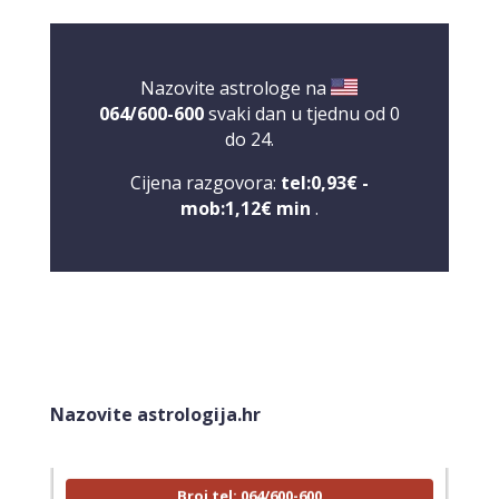
Nazovite astrologe na
064/600-600
svaki dan u tjednu od 0
do 24.
Cijena razgovora:
tel:0,93€ -
mob:1,12€ min
.
VIKTORIJA
/ Kod 369
Tarot savjetnik je zauzet
Nazovite astrologija.hr
TEHNIKE:
astrologija, numerologija, tarot, radiestezija
Broj tel: 064/600-600