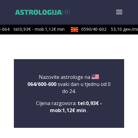
-664
tel:0,93€ - mob:1,12€ min
0590/40-602
53,10 ден./min
Nazovite astrologe na
064/600-600
svaki dan u tjednu od 0
do 24.
Cijena razgovora:
tel:0,93€ -
mob:1,12€ min
.