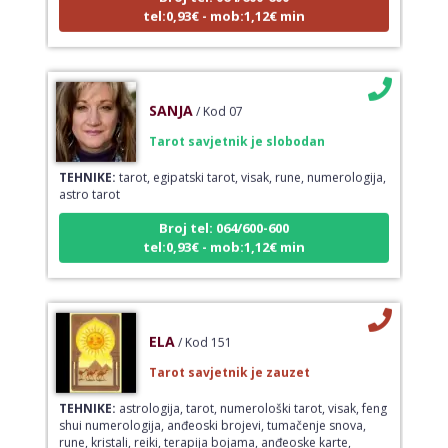
tel:0,93€ - mob:1,12€ min
SANJA
/ Kod 07
Tarot savjetnik je slobodan
TEHNIKE:
tarot, egipatski tarot, visak, rune, numerologija,
astro tarot
Broj tel: 064/600-600
tel:0,93€ - mob:1,12€ min
ELA
/ Kod 151
Tarot savjetnik je zauzet
TEHNIKE:
astrologija, tarot, numerološki tarot, visak, feng
shui numerologija, anđeoski brojevi, tumačenje snova,
rune, kristali, reiki, terapija bojama, anđeoske karte,
iscjeljivanje anđeoskim energijama