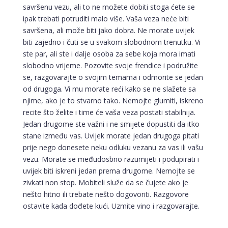
savršenu vezu, ali to ne možete dobiti stoga ćete se
ipak trebati potruditi malo više. Vaša veza neće biti
savršena, ali može biti jako dobra. Ne morate uvijek
biti zajedno i čuti se u svakom slobodnom trenutku. Vi
ste par, ali ste i dalje osoba za sebe koja mora imati
slobodno vrijeme. Pozovite svoje frendice i podružite
se, razgovarajte o svojim temama i odmorite se jedan
od drugoga. Vi mu morate reći kako se ne slažete sa
njime, ako je to stvarno tako. Nemojte glumiti, iskreno
recite što želite i time će vaša veza postati stabilnija.
Jedan drugome ste važni i ne smijete dopustiti da itko
stane između vas. Uvijek morate jedan drugoga pitati
prije nego donesete neku odluku vezanu za vas ili vašu
vezu. Morate se međudosbno razumijeti i podupirati i
uvijek biti iskreni jedan prema drugome. Nemojte se
zivkati non stop. Mobiteli služe da se čujete ako je
nešto hitno ili trebate nešto dogovoriti. Razgovore
ostavite kada dođete kući. Uzmite vino i razgovarajte.