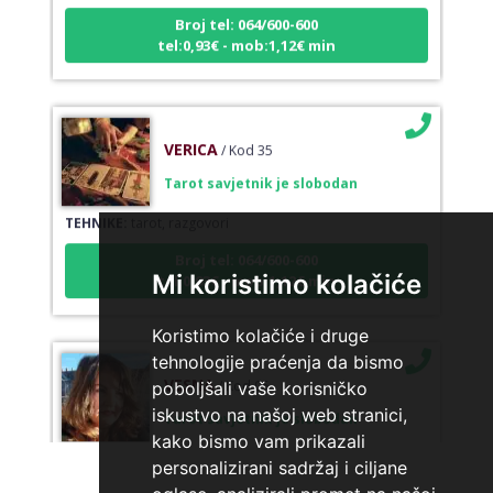
Broj tel: 064/600-600
tel:0,93€ - mob:1,12€ min
VERICA
/ Kod 35
Tarot savjetnik je slobodan
TEHNIKE:
tarot, razgovori
Broj tel: 064/600-600
tel:0,93€ - mob:1,12€ min
Mi koristimo kolačiće
Koristimo kolačiće i druge
tehnologije praćenja da bismo
VESNA
/ Kod 05
poboljšali vaše korisničko
Tarot savjetnik je slobodan
iskustvo na našoj web stranici,
kako bismo vam prikazali
TEHNIKE:
numerologija, anđeoski i ljubavni tarot, visak, yi
personalizirani sadržaj i ciljane
ching, knjiga promjena mudrosti, rune, izrada runskih
amajlija