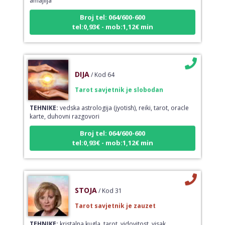
Broj tel: 064/600-600
tel:0,93€ - mob:1,12€ min
DIJA
/ Kod 64
Tarot savjetnik je slobodan
TEHNIKE:
vedska astrologija (jyotish), reiki, tarot, oracle
karte, duhovni razgovori
Broj tel: 064/600-600
tel:0,93€ - mob:1,12€ min
STOJA
/ Kod 31
Tarot savjetnik je zauzet
TEHNIKE:
kristalna kugla, tarot, vidovitost, visak