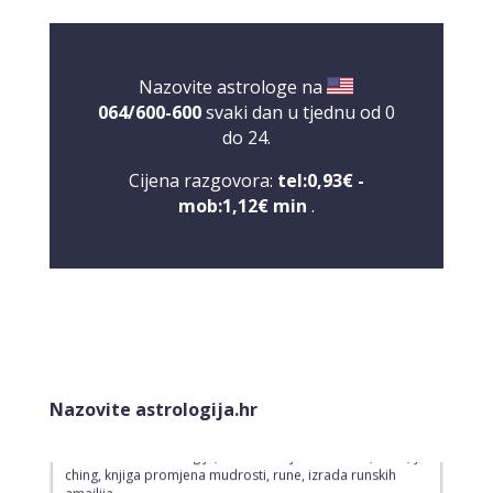
Nazovite astrologe na
064/600-600
svaki dan u tjednu od 0
do 24.
Cijena razgovora:
tel:0,93€ -
mob:1,12€ min
.
VESNA
/ Kod 05
Tarot savjetnik je slobodan
Nazovite astrologija.hr
TEHNIKE:
numerologija, anđeoski i ljubavni tarot, visak, yi
ching, knjiga promjena mudrosti, rune, izrada runskih
amajlija