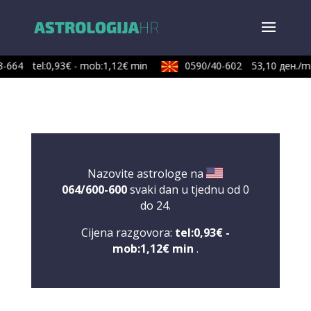
-664
tel:0,93€ - mob:1,12€ min
0590/40-602
53,10 ден./mi
Nazovite astrologe na
064/600-600
svaki dan u tjednu od 0
do 24.
Cijena razgovora:
tel:0,93€ -
mob:1,12€ min
.