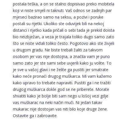
postala teška, a on se stalno dopisivao preko mobitela
koji vi niste smjeli ni taknuti. Vaš odnos se zadnjih par
mjeseci bazirao samo na seksu, a pozivi i poruke
postali su rijetki. Ukoliko ste oduvijek bili na nekoj
distanci i rijetko kada pričali o sebi tada je prekid doista
bio neizbježan, a veza je trajala toliko dugo samo zato
što se niste viđali toliko često. Pogotovo ako ste živjeli
u drugom gradu. Ne biste trebali žaliti za takvom
osobom jer vas nije dostojna, a značila vam je puno
samo zato jer ste sami sebe uvjerili kako ju volite. To
je sve u vašoj glavi i ne želite ga pustiti jer smatrate
kako neće pronaći drugog muškarca. Mi vam kažemo
kako upravo to trebate napraviti. Pustiti ga i ne tražiti
drugog muškarca dokle god se ne priberete. Morate
shvatiti kako je bolje biti sam nego u lošoj vezi gdje
vas muškarac na neki način muči. Ni jedan takav
mukarac nije dostojan vas niti bilo koje druge žene.
Ostavite ga i zabroavite.