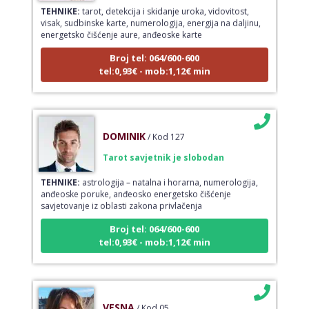
TEHNIKE:
tarot, detekcija i skidanje uroka, vidovitost,
visak, sudbinske karte, numerologija, energija na daljinu,
energetsko čišćenje aure, anđeoske karte
Broj tel: 064/600-600
tel:0,93€ - mob:1,12€ min
DOMINIK
/ Kod 127
Tarot savjetnik je slobodan
TEHNIKE:
astrologija – natalna i horarna, numerologija,
anđeoske poruke, anđeosko energetsko čišćenje
savjetovanje iz oblasti zakona privlačenja
Broj tel: 064/600-600
tel:0,93€ - mob:1,12€ min
VESNA
/ Kod 05