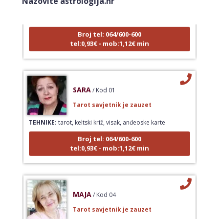
Nazovite astrologija.hr
TEHNIKE:
tarot, tarot marseille, ljubavni tarot, visak
Broj tel: 064/600-600
tel:0,93€ - mob:1,12€ min
SARA
/ Kod 01
Tarot savjetnik je zauzet
TEHNIKE:
tarot, keltski križ, visak, anđeoske karte
Broj tel: 064/600-600
tel:0,93€ - mob:1,12€ min
MAJA
/ Kod 04
Tarot savjetnik je zauzet