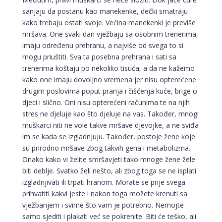
sanjaju da postanu kao manekenke, dečki smatraju
kako trebaju ostati svoje. Većina manekenki je previše
mršava. One svaki dan vježbaju sa osobnim trenerima,
imaju određenu prehranu, a najviše od svega to si
mogu priuštiti. Sva ta posebna prehrana i sati sa
trenerima koštaju po nekoliko tisuća, a da ne kažemo
kako one imaju dovoljno vremena jer nisu opterećene
drugim poslovima poput pranja i čišćenja kuće, brige o
djeci i slično. Oni nisu opterećeni računima te na njih
stres ne djeluje kao što djeluje na vas. Također, mnogi
muškarci niti ne vole takve mršave djevojke, a ne sviđa
im se kada se izgladnjuju. Također, postoje žene koje
su prirodno mršave zbog takvih gena i metabolizma.
Onako kako vi želite smršavjeti tako mnoge žene žele
biti deblje. Svatko želi nešto, ali zbog toga se ne isplati
izgladnjivati ili trpati hranom. Morate se prije svega
prihvatiti kakvi jeste i nakon toga možete krenuti sa
vježbanjem i svime što vam je potrebno. Nemojte
samo sjediti i plakati već se pokrenite. Biti će teško, ali