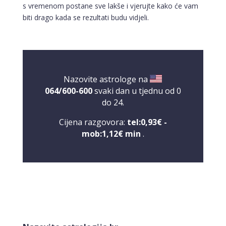
s vremenom postane sve lakše i vjerujte kako će vam
biti drago kada se rezultati budu vidjeli.
Nazovite astrologe na
064/600-600
svaki dan u tjednu od 0
do 24.
Cijena razgovora:
tel:0,93€ -
mob:1,12€ min
.
DENI
/ Kod 15
Tarot savjetnik je zauzet