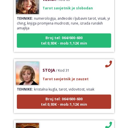
Tarot savjetnik je slobodan
TEHNIKE:
numerologija, anđeoski i ljubavni tarot, visak, yi
ching, knjiga promjena mudrosti, rune, izrada runskih
amajlija
Broj tel: 064/600-600
tel:0,93€ - mob:1,12€ min
STOJA
/ Kod 31
Tarot savjetnik je zauzet
TEHNIKE:
kristalna kugla, tarot, vidovitost, visak
Broj tel: 064/600-600
tel:0,93€ - mob:1,12€ min
AZRA
/ Kod 02