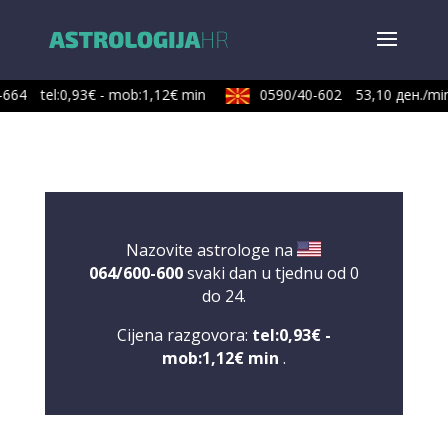
664
tel:0,93€ - mob:1,12€ min
0590/40-602
53,10 ден./min
Nazovite astrologe na
064/600-600
svaki dan u tjednu od 0
do 24.
Cijena razgovora:
tel:0,93€ -
mob:1,12€ min
.