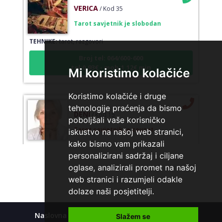
VERICA
/ Kod 35
Tarot savjetnik je slobodan
TEHNIKE:
tarot, razgovori
Broj tel: 064/600-600
tel:0,93€ - mob:1,12€ min
Mi koristimo kolačiće
Koristimo kolačiće i druge
DENI
tehnologije praćenja da bismo
/ Kod 15
poboljšali vaše korisničko
Tarot savjetnik je zauzet
iskustvo na našoj web stranici,
TEHNIKE:
tarot, tarot marseille, ljubavni tarot, visak
kako bismo vam prikazali
personalizirani sadržaj i ciljane
Broj tel: 064/600-600
tel:0,93€ - mob:1,12€ min
oglase, analizirali promet na našoj
web stranici i razumjeli odakle
dolaze naši posjetitelji.
SARA
/ Kod 01
Naslovna
Kolačići
Polica privatnosti
Slažem se