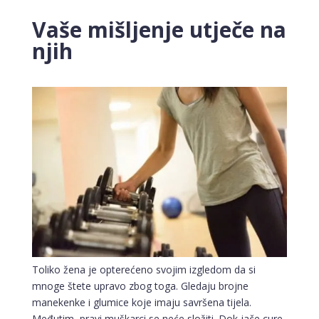
Vaše mišljenje utječe na
njih
Toliko žena je opterećeno svojim izgledom da si
mnoge štete upravo zbog toga. Gledaju brojne
manekenke i glumice koje imaju savršena tijela.
Međutim, pravi muškarci se neće složiti. Dok jače cure