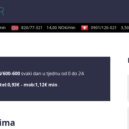
in
820/77-321
14,00 NOK/min
0901/120-021
3,50 
4/600-600
svaki dan u tjednu od 0 do 24.
tel:0,93€ - mob:1,12€ min
.
čima