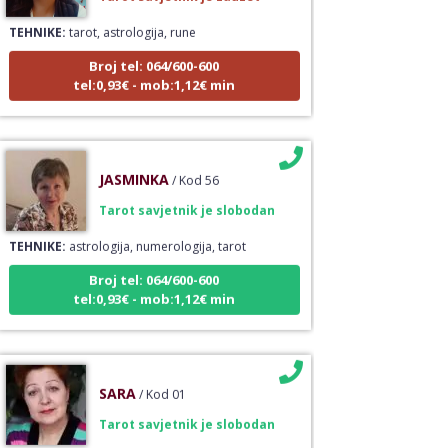
TEHNIKE:
tarot, astrologija, rune
Broj tel: 064/600-600
tel:0,93€ - mob:1,12€ min
JASMINKA
/ Kod 56
Tarot savjetnik je slobodan
TEHNIKE:
astrologija, numerologija, tarot
Broj tel: 064/600-600
tel:0,93€ - mob:1,12€ min
SARA
/ Kod 01
Tarot savjetnik je slobodan
TEHNIKE:
tarot, keltski križ, visak, anđeoske karte