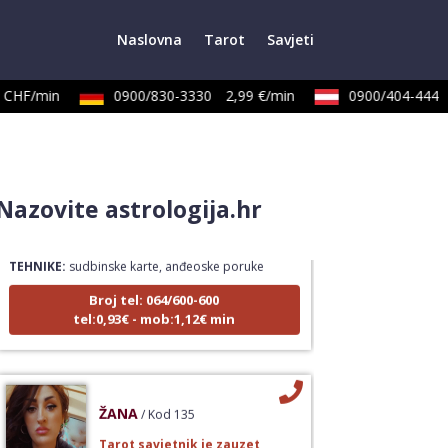
Naslovna
Tarot
Savjeti
CHF/min
0900/830-3330
2,99 €/min
0900/404-444
LUCIJA
/ Kod #136
Nazovite astrologija.hr
Tarot savjetnik je zauzet
TEHNIKE:
sudbinske karte, anđeoske poruke
Broj tel: 064/600-600
tel:0,93€ - mob:1,12€ min
ŽANA
/ Kod 135
Tarot savjetnik je zauzet