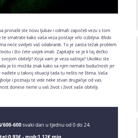
na pronašli ste novu ljubav i odmah započeli vezu s tom
 te smatrate kako vaša veza postaje vrlo ozbiljna. Bliski
njima neće svidjeti vaš odabranik. To je zaista težak problem
votu i što ćete uvijek imati. Zapitajte se je li taj dečko
a svojom obitelji? Koja vam je veza važnija? Ukoliko ste
 tada je to možda znak kako sa njim nemate budućnosti jer
se nađete u takvoj situaciji tada tu nešto ne štima. Vaša
ajbolje i poznaju te vide neke stvari drugačije od vas.
st donese nemir u vaš život i život vaše obitelji.
4/600-600
svaki dan u tjednu od 0 do 24.
tel:0,93€ - mob:1,12€ min
.