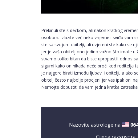
Prekinuli ste s dečkom, ali nakon kratkog vreme
osobom. Izlazite već neko vrijeme i sviđa vam se
ste sa svojom obitelji, ali uvjereni ste kako se 
jer je vaša obitelj ono jedino važno što imate u ži
stvarno toliko bitan da biste upropastili odnos s
sigurni kako on nikada neće proći kod roditelja
je najgore birati između ljubavi i obitelji, a ako 
obitelj često najbolje procjeni jer vas ipak oni n
Nemojte dopustiti da vam jedna kratka zatreskano
Nazovite astrologe na
06
Cijena razgovora: