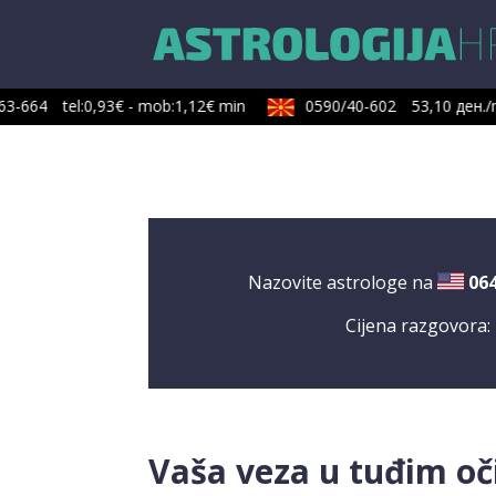
3-664
tel:0,93€ - mob:1,12€ min
0590/40-602
53,10 ден./m
Nazovite astrologe na
06
Cijena razgovora:
Vaša veza u tuđim o