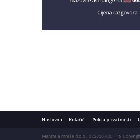
Nazovite astrologe na
06
Cijena razgovora:
Naslovna
Kolačići
Polica privatnosti
Maratela mreže d.o.o., 072700700, +18 Copyri