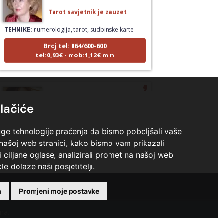
Tarot savjetnik je zauzet
TEHNIKE:
numerologija, tarot, sudbinske karte
Broj tel: 064/600-600
tel:0,93€ - mob:1,12€ min
ŽANA
/ Kod 135
lačiće
Tarot savjetnik je zauzet
TEHNIKE:
tarot, astrologija, rune
uge tehnologije praćenja da bismo poboljšali vaše
 našoj web stranici, kako bismo vam prikazali
Broj tel: 064/600-600
tel:0,93€ - mob:1,12€ min
i ciljane oglase, analizirali promet na našoj web
le dolaze naši posjetitelji.
m
Promjeni moje postavke
RADA
/ Kod 79
ina.
Tarot savjetnik je slobodan