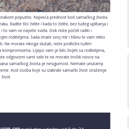
k za brakom popustio. Najveća prednost kod samačkog života
raku. Radite što želite i kada to želite, bez tuđeg uplitanja i
to vam se najviše sviđa. Dok niste počeli raditi i
ojim roditeljima. Sada imate svoj mir i tišinu te vam nitko
iti. Ne morate nikoga slušati, niste podložni tuđim
ompromisima. LIjepo vam je bilo živjeti sa roditeljima,
ski ste odgovorni sami sebi te ne morate trošiti novce na
mana samačkog života je nesigurnost. Nemate unutarnji
 nemir. Kod osoba koje su izabrale samački život izraženije
 život.