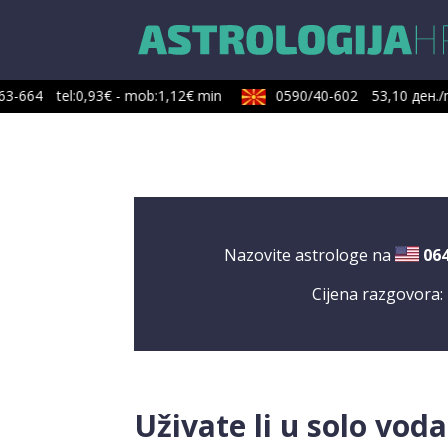
3-664
tel:0,93€ - mob:1,12€ min
0590/40-602
53,10 ден./m
Nazovite astrologe na
06
Cijena razgovora:
Uživate li u solo vo