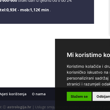
4/600-600
svaki dan u tjednu od 0 do 24.
tel:0,93€ - mob:1,12€ min
.
Mi koristimo ko
Koristimo kolačiće i dr
korisničko iskustvo na
personalizirani sadržaj 
stranici i razumjeli odak
Uvjeti korištenja
O nama
Slažem se
Odbija
ght Ⓒ
astrologija.hr
| Usluge smiju koristiti osobe starije od +18 god