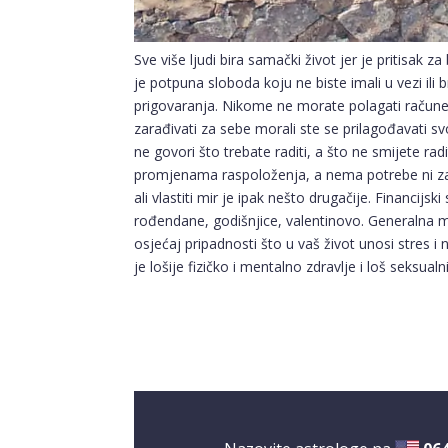
Sve više ljudi bira samački život jer je pritisa
je potpuna sloboda koju ne biste imali u vezi ili b
prigovaranja. Nikome ne morate polagati račune i 
zarađivati za sebe morali ste se prilagođavati sv
ne govori što trebate raditi, a što ne smijete rad
promjenama raspoloženja, a nema potrebe ni za k
ali vlastiti mir je ipak nešto drugačije. Financij
rođendane, godišnjice, valentinovo. Generalna 
osjećaj pripadnosti što u vaš život unosi stres i
je lošije fizičko i mentalno zdravlje i loš seksualni