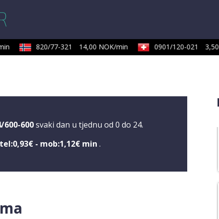
in
820/77-321
14,00 NOK/min
0901/120-021
3,50 
4/600-600
svaki dan u tjednu od 0 do 24.
tel:0,93€ - mob:1,12€ min
.
dama