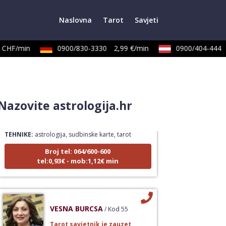
Naslovna
Tarot
Savjeti
CHF/min
0900/830-3330
2,99 €/min
0900/404-444
NIVES
/ Kod 20
Nazovite astrologija.hr
Tarot savjetnik je zauzet
TEHNIKE:
astrologija, sudbinske karte, tarot
Broj tel: 064/600-600
tel:0,93€ - mob:1,12€ min
VESNA BURCSA
/ Kod 55
Tarot savjetnik je zauzet