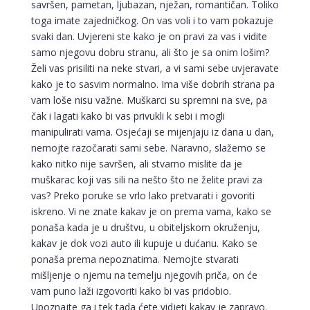
savršen, pametan, ljubazan, nježan, romantičan. Toliko
toga imate zajedničkog. On vas voli i to vam pokazuje
svaki dan. Uvjereni ste kako je on pravi za vas i vidite
samo njegovu dobru stranu, ali što je sa onim lošim?
Želi vas prisiliti na neke stvari, a vi sami sebe uvjeravate
kako je to sasvim normalno. Ima više dobrih strana pa
vam loše nisu važne. Muškarci su spremni na sve, pa
čak i lagati kako bi vas privukli k sebi i mogli
manipulirati vama. Osjećaji se mijenjaju iz dana u dan,
nemojte razočarati sami sebe. Naravno, slažemo se
kako nitko nije savršen, ali stvarno mislite da je
muškarac koji vas sili na nešto što ne želite pravi za
vas? Preko poruke se vrlo lako pretvarati i govoriti
iskreno. Vi ne znate kakav je on prema vama, kako se
ponaša kada je u društvu, u obiteljskom okruženju,
kakav je dok vozi auto ili kupuje u dućanu. Kako se
ponaša prema nepoznatima. Nemojte stvarati
mišljenje o njemu na temelju njegovih priča, on će
vam puno laži izgovoriti kako bi vas pridobio.
Upoznajte ga i tek tada ćete vidjeti kakav je zapravo.