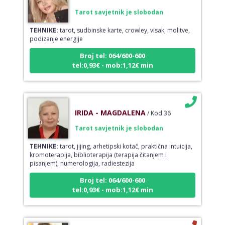
Tarot savjetnik je slobodan
TEHNIKE:
tarot, sudbinske karte, crowley, visak, molitve,
podizanje energije
Broj tel: 064/600-600
tel:0,93€ - mob:1,12€ min
IRIDA - MAGDALENA
/ Kod 36
Tarot savjetnik je slobodan
TEHNIKE:
tarot, jijing, arhetipski kotač, praktična intuicija,
kromoterapija, biblioterapija (terapija čitanjem i
pisanjem), numerologija, radiestezija
Broj tel: 064/600-600
tel:0,93€ - mob:1,12€ min