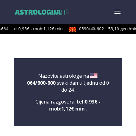
664
tel:0,93€ - mob:1,12€ min
0590/40-602
53,10 ден./min
Nazovite astrologe na
064/600-600
svaki dan u tjednu od 0
do 24.
Cijena razgovora:
tel:0,93€ -
mob:1,12€ min
.