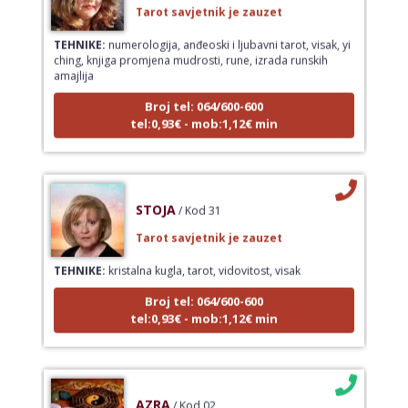
Tarot savjetnik je zauzet
TEHNIKE:
numerologija, anđeoski i ljubavni tarot, visak, yi
ching, knjiga promjena mudrosti, rune, izrada runskih
amajlija
Broj tel: 064/600-600
tel:0,93€ - mob:1,12€ min
STOJA
/ Kod 31
Tarot savjetnik je zauzet
TEHNIKE:
kristalna kugla, tarot, vidovitost, visak
Broj tel: 064/600-600
tel:0,93€ - mob:1,12€ min
AZRA
/ Kod 02