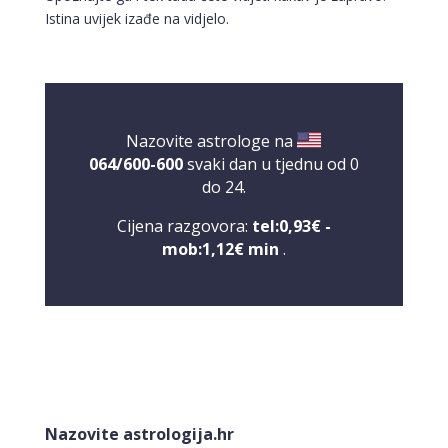
Istina uvijek izađe na vidjelo.
Nazovite astrologe na
064/600-600
svaki dan u tjednu od 0
do 24.
Cijena razgovora:
tel:0,93€ -
mob:1,12€ min
.
DENI
/ Kod 15
Tarot savjetnik je zauzet
Nazovite astrologija.hr