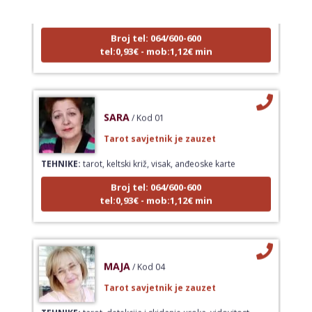
TEHNIKE:
tarot, tarot marseille, ljubavni tarot, visak
Broj tel: 064/600-600
tel:0,93€ - mob:1,12€ min
SARA
/ Kod 01
Tarot savjetnik je zauzet
TEHNIKE:
tarot, keltski križ, visak, anđeoske karte
Broj tel: 064/600-600
tel:0,93€ - mob:1,12€ min
MAJA
/ Kod 04
Tarot savjetnik je zauzet
TEHNIKE:
tarot, detekcija i skidanje uroka, vidovitost,