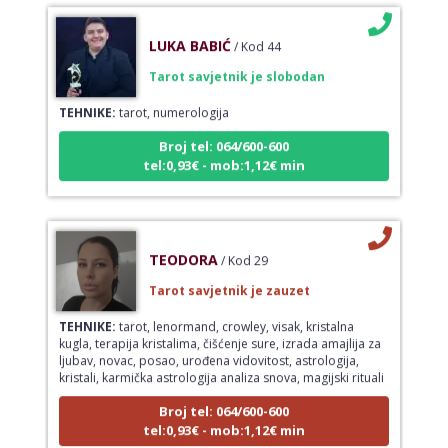
LUKA BABIĆ
/ Kod 44
Tarot savjetnik je slobodan
TEHNIKE:
tarot, numerologija
Broj tel: 064/600-600
tel:0,93€ - mob:1,12€ min
TEODORA
/ Kod 29
Tarot savjetnik je zauzet
TEHNIKE:
tarot, lenormand, crowley, visak, kristalna
kugla, terapija kristalima, čišćenje sure, izrada amajlija za
ljubav, novac, posao, urođena vidovitost, astrologija,
kristali, karmička astrologija analiza snova, magijski rituali
Broj tel: 064/600-600
tel:0,93€ - mob:1,12€ min