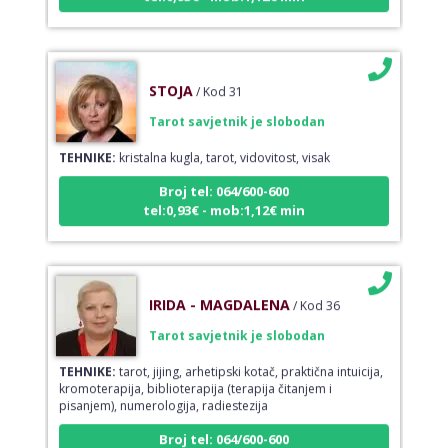
STOJA
/ Kod 31
Tarot savjetnik je slobodan
TEHNIKE:
kristalna kugla, tarot, vidovitost, visak
Broj tel: 064/600-600
tel:0,93€ - mob:1,12€ min
IRIDA - MAGDALENA
/ Kod 36
Tarot savjetnik je slobodan
TEHNIKE:
tarot, jijing, arhetipski kotač, praktična intuicija,
kromoterapija, biblioterapija (terapija čitanjem i
pisanjem), numerologija, radiestezija
Broj tel: 064/600-600
tel:0,93€ - mob:1,12€ min