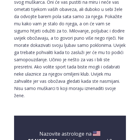
svog muškarca. Oni će vas pustiti na miru i neće vas
ometati tijekom vaših obaveza, ali duboko u sebi žele
da odvojite barem pola sata samo za njega. Pokažite
mu kako vam je stalo do njega, a on će vam se
sigurno htjeti odužiti za to. Milovanje, poljubac i dodire
uvijek obožavaju, a to govori puno više nego riječi. Ne
morate dokazivati svoju ljubav samo poklonima. Uvijek
ga trebate pohvaliti kada to zasluži jer će mu to podići
samopouzdanje. Učinio je nešto za vas i bili ste
presretni. Ako volite sport tada biste mogli i odabrati
neke ulaznice za njegov omiljeni klub. Uvijek mu
zahvalite jer vas obožava gledati kada ste nasmijani.
Nisu samo muškarci ti koji moraju iznenaditi svoje
žene.
Nazovite astrologe na