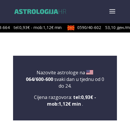
-664
tel:0,93€ - mob:1,12€ min
0590/40-602
53,10 ден./mi
Nazovite astrologe na
064/600-600
svaki dan u tjednu od 0
do 24.
Cijena razgovora:
tel:0,93€ -
mob:1,12€ min
.