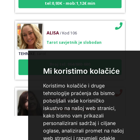
ALISA
/ Kod 106
Tarot savjetnik je slobodan
TEHNIKE:
tarot
Broj tel: 064/600-600
tel:0,93€ - mob:1,12€ min
Mi koristimo kolačiće
Koristimo kolačiće i druge
tehnologije praćenja da bismo
VIKTORIJA
/ Kod 369
poboljšali vaše korisničko
Tarot savjetnik je zauzet
iskustvo na našoj web stranici,
kako bismo vam prikazali
TEHNIKE:
astrologija, numerologija, tarot, radiestezija
personalizirani sadržaj i ciljane
Broj tel: 064/600-600
oglase, analizirali promet na našoj
tel:0,93€ - mob:1,12€ min
web stranici i razumjeli odakle