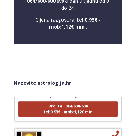
064/600-600
svaki dan u tjednu od 0
do 24.
Cijena razgovora:
tel:0,93€ -
mob:1,12€ min
.
VIKTORIJA
/ Kod 369
Tarot savjetnik je zauzet
Nazovite astrologija.hr
TEHNIKE:
astrologija, numerologija, tarot, radiestezija
Broj tel: 064/600-600
tel:0,93€ - mob:1,12€ min