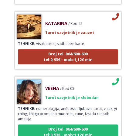
KATARINA
/ Kod 45
Tarot savjetnik je zauzet
TEHNIKE:
visak, tarot, sudbinske karte
Broj tel: 064/600-600
tel:0,93€ - mob:1,12€ min
VESNA
/ Kod 05
Tarot savjetnik je slobodan
TEHNIKE:
numerologija, anđeoski i ljubavni tarot, visak, yi
ching, knjiga promjena mudrosti, rune, izrada runskih
amajlija
Broj tel: 064/600-600
tel:0,93€ - mob:1,12€ min