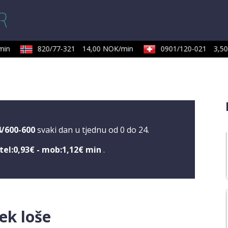
in
820/77-321
14,00 NOK/min
0901/120-021
3,50 
4/600-600
svaki dan u tjednu od 0 do 24.
tel:0,93€ - mob:1,12€ min
.
ek loše