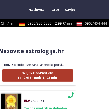
Naslovna
Tarot
Savjeti
CHF/min
0900/830-3330
2,99 €/min
0900/404-444
LUCIJA
/ Kod #136
Nazovite astrologija.hr
Tarot savjetnik je zauzet
TEHNIKE:
sudbinske karte, anđeoske poruke
Broj tel: 064/600-600
tel:0,93€ - mob:1,12€ min
ELA
/ Kod 151
Tarot savjetnik je slobodan