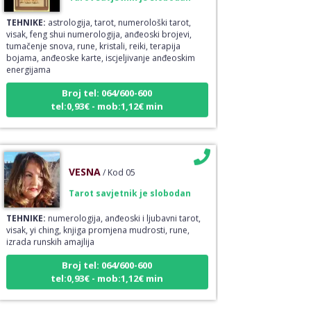
TEHNIKE:
astrologija, tarot, numerološki tarot,
visak, feng shui numerologija, anđeoski brojevi,
tumačenje snova, rune, kristali, reiki, terapija
bojama, anđeoske karte, iscjeljivanje anđeoskim
energijama
Broj tel: 064/600-600
tel:0,93€ - mob:1,12€ min
VESNA
/ Kod 05
Tarot savjetnik je slobodan
TEHNIKE:
numerologija, anđeoski i ljubavni tarot,
visak, yi ching, knjiga promjena mudrosti, rune,
izrada runskih amajlija
Broj tel: 064/600-600
tel:0,93€ - mob:1,12€ min