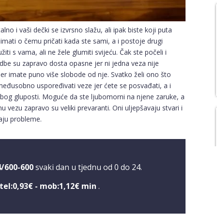
no i vaši dečki se izvrsno slažu, ali ipak biste koji puta
 imati o čemu pričati kada ste sami, a i postoje drugi
užiti s vama, ali ne žele glumiti svijeću. Čak ste počeli i
edbe su zapravo dosta opasne jer ni jedna veza nije
r imate puno više slobode od nje. Svatko želi ono što
 međusobno uspoređivati veze jer ćete se posvađati, a i
 zbog gluposti. Moguće da ste ljubomorni na njene zaruke, a
nu vezu zapravo su veliki prevaranti. Oni uljepšavaju stvari i
aju probleme.
4/600-600
svaki dan u tjednu od 0 do 24.
tel:0,93€ - mob:1,12€ min
.