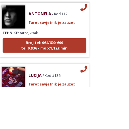
ANTONELA
/ Kod 117
Tarot savjetnik je zauzet
TEHNIKE:
tarot, visak
Broj tel: 064/600-600
tel:0,93€ - mob:1,12€ min
LUCIJA
/ Kod #136
Tarot savjetnik je zauzet
TEHNIKE:
sudbinske karte, anđeoske poruke
Broj tel: 064/600-600
tel:0,93€ - mob:1,12€ min