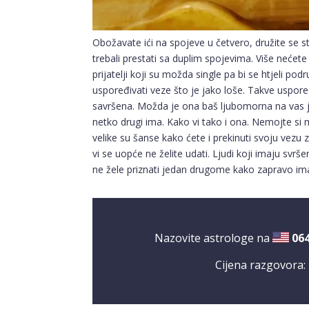
Obožavate ići na spojeve u četvero, družite se stal
trebali prestati sa duplim spojevima. Više nećete
prijatelji koji su možda single pa bi se htjeli podr
uspoređivati veze što je jako loše. Takve uspor
savršena. Možda je ona baš ljubomorna na vas je
netko drugi ima. Kako vi tako i ona. Nemojte si
velike su šanse kako ćete i prekinuti svoju vezu
vi se uopće ne želite udati. Ljudi koji imaju svrše
ne žele priznati jedan drugome kako zapravo im
Nazovite astrologe na
06
Cijena razgovora: