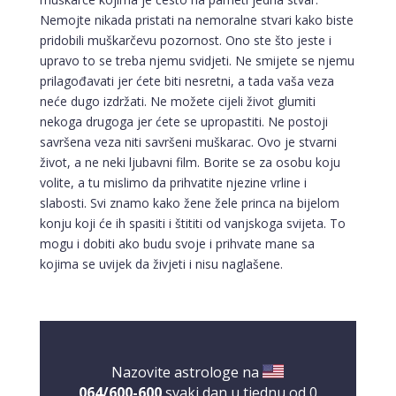
Nemojte nikada pristati na nemoralne stvari kako biste
pridobili muškarčevu pozornost. Ono ste što jeste i
upravo to se treba njemu svidjeti. Ne smijete se njemu
prilagođavati jer ćete biti nesretni, a tada vaša veza
neće dugo izdržati. Ne možete cijeli život glumiti
nekoga drugoga jer ćete se upropastiti. Ne postoji
savršena veza niti savršeni muškarac. Ovo je stvarni
život, a ne neki ljubavni film. Borite se za osobu koju
volite, a tu mislimo da prihvatite njezine vrline i
slabosti. Svi znamo kako žene žele princa na bijelom
konju koji će ih spasiti i štititi od vanjskoga svijeta. To
mogu i dobiti ako budu svoje i prihvate mane sa
kojima se uvijek da živjeti i nisu naglašene.
VIKTORIJA
/ Kod 369
Tarot savjetnik je zauzet
TEHNIKE:
astrologija, numerologija, tarot, radiestezija
Broj tel: 064/600-600
Nazovite astrologe na
tel:0,93€ - mob:1,12€ min
064/600-600
svaki dan u tjednu od 0