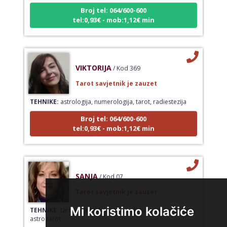
Broj tel: 064/600-600
tel:0,93€ - mob:1,12€ min
VIKTORIJA
/ Kod 369
Tarot savjetnik je zauzet
TEHNIKE:
astrologija, numerologija, tarot, radiestezija
Broj tel: 064/600-600
tel:0,93€ - mob:1,12€ min
SANJA
/ Kod 07
Tarot savjetnik je zauzet
TEHNIKE:
tarot, egipatski tarot, visak, rune, numerologija,
Mi koristimo kolačiće
astro tarot