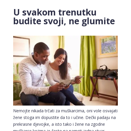
U svakom trenutku
budite svoji, ne glumite
Nemojte nikada trčati za muškarcima, oni vole osvajati
žene stoga im dopustite da to i učine. Dečki padaju na
prekrasne djevojke, a isto tako i žene na zgodne
muškarce kojima je često na pameti jedna stvar.