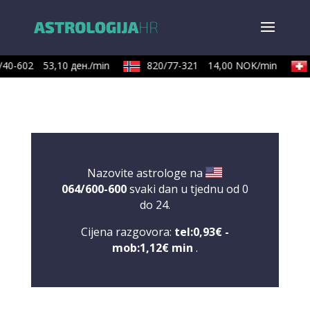
40-602
53,10 ден./min
820/77-321
14,00 NOK/min
Nazovite astrologe na
064/600-600
svaki dan u tjednu od 0
do 24.
Cijena razgovora:
tel:0,93€ -
mob:1,12€ min
.