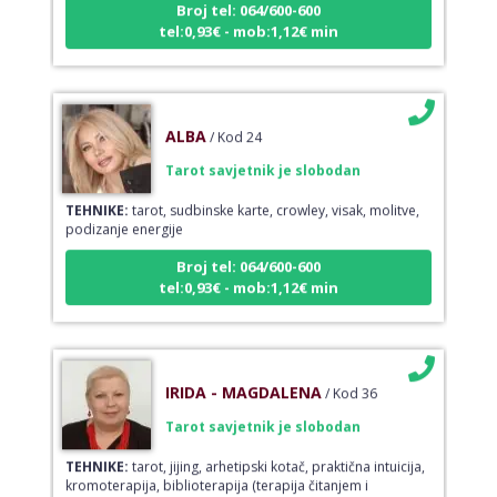
tel:0,93€ - mob:1,12€ min
ALBA
/ Kod 24
Tarot savjetnik je slobodan
TEHNIKE:
tarot, sudbinske karte, crowley, visak, molitve,
podizanje energije
Broj tel: 064/600-600
tel:0,93€ - mob:1,12€ min
IRIDA - MAGDALENA
/ Kod 36
Tarot savjetnik je slobodan
TEHNIKE:
tarot, jijing, arhetipski kotač, praktična intuicija,
kromoterapija, biblioterapija (terapija čitanjem i
pisanjem), numerologija, radiestezija