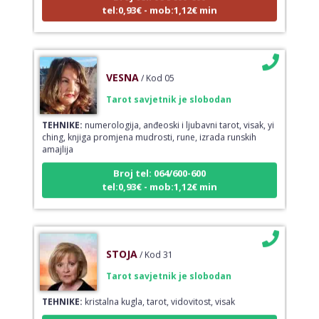
tel:0,93€ - mob:1,12€ min
VESNA
/ Kod 05
Tarot savjetnik je slobodan
TEHNIKE:
numerologija, anđeoski i ljubavni tarot, visak, yi
ching, knjiga promjena mudrosti, rune, izrada runskih
amajlija
Broj tel: 064/600-600
tel:0,93€ - mob:1,12€ min
STOJA
/ Kod 31
Tarot savjetnik je slobodan
TEHNIKE:
kristalna kugla, tarot, vidovitost, visak
Broj tel: 064/600-600