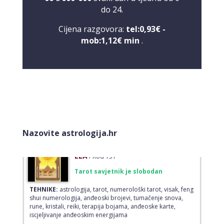
do 24.
Cijena razgovora:
tel:0,93€ -
SANJA
/ Kod 07
mob:1,12€ min
.
Tarot savjetnik je zauzet
TEHNIKE:
tarot, egipatski tarot, visak, rune, numerologija,
astro tarot
Broj tel: 064/600-600
tel:0,93€ - mob:1,12€ min
Nazovite astrologija.hr
ELA
/ Kod 151
Tarot savjetnik je slobodan
TEHNIKE:
astrologija, tarot, numerološki tarot, visak, feng
shui numerologija, anđeoski brojevi, tumačenje snova,
rune, kristali, reiki, terapija bojama, anđeoske karte,
iscjeljivanje anđeoskim energijama