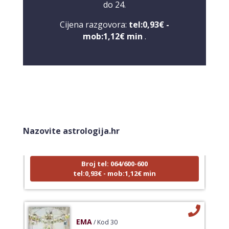
do 24.
Cijena razgovora:
tel:0,93€ -
mob:1,12€ min
.
LUCIJA
/ Kod #136
Tarot savjetnik je zauzet
Nazovite astrologija.hr
TEHNIKE:
sudbinske karte, anđeoske poruke
Broj tel: 064/600-600
tel:0,93€ - mob:1,12€ min
EMA
/ Kod 30