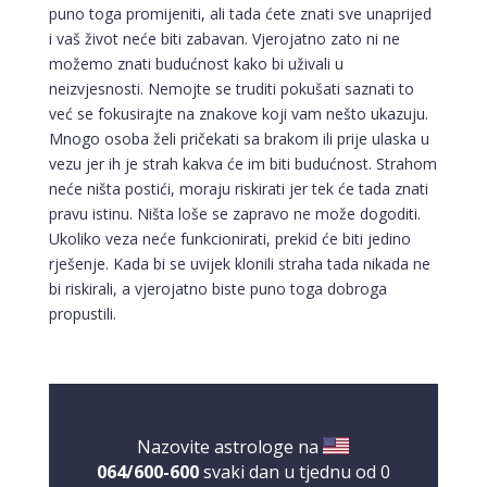
puno toga promijeniti, ali tada ćete znati sve unaprijed
i vaš život neće biti zabavan. Vjerojatno zato ni ne
možemo znati budućnost kako bi uživali u
neizvjesnosti. Nemojte se truditi pokušati saznati to
već se fokusirajte na znakove koji vam nešto ukazuju.
Mnogo osoba želi pričekati sa brakom ili prije ulaska u
vezu jer ih je strah kakva će im biti budućnost. Strahom
neće ništa postići, moraju riskirati jer tek će tada znati
pravu istinu. Ništa loše se zapravo ne može dogoditi.
Ukoliko veza neće funkcionirati, prekid će biti jedino
rješenje. Kada bi se uvijek klonili straha tada nikada ne
bi riskirali, a vjerojatno biste puno toga dobroga
propustili.
Nazovite astrologe na
064/600-600
svaki dan u tjednu od 0