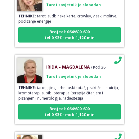
Tarot savjetnik je slobodan
TEHNIKE:
tarot, sudbinske karte, crowley, visak, molitve,
podizanje energije
Broj tel: 064/600-600
tel:0,93€ - mob:1,12€ min
IRIDA - MAGDALENA
/ Kod 36
Tarot savjetnik je slobodan
TEHNIKE:
tarot, jijing, arhetipski kotač, praktična intuicija,
kromoterapija, biblioterapija (terapija čitanjem i
pisanjem), numerologija, radiestezija
Broj tel: 064/600-600
tel:0,93€ - mob:1,12€ min