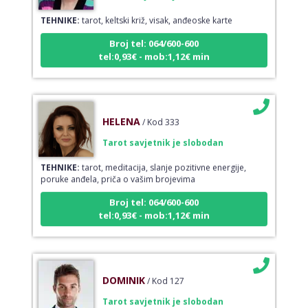
TEHNIKE:
tarot, keltski križ, visak, anđeoske karte
Broj tel: 064/600-600
tel:0,93€ - mob:1,12€ min
HELENA
/ Kod 333
Tarot savjetnik je slobodan
TEHNIKE:
tarot, meditacija, slanje pozitivne energije,
poruke anđela, priča o vašim brojevima
Broj tel: 064/600-600
tel:0,93€ - mob:1,12€ min
DOMINIK
/ Kod 127
Tarot savjetnik je slobodan