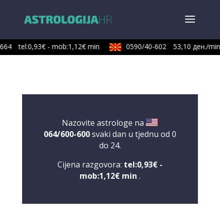
664
tel:0,93€ - mob:1,12€ min
0590/40-602
53,10 ден./min
Nazovite astrologe na
064/600-600
svaki dan u tjednu od 0
do 24.
Cijena razgovora:
tel:0,93€ -
mob:1,12€ min
.