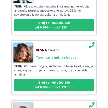
TEHNIKE:
astrologija – natalna i horarna, numerologija,
anđeoske poruke, anđeosko energetsko čišćenje
savjetovanje iz oblasti zakona privlačenja
Broj tel: 064/600-600
tel:0,93€ - mob:1,12€ min
VESNA
/ Kod 05
Tarot savjetnik je slobodan
TEHNIKE:
numerologija, anđeoski i ljubavni tarot, visak, yi
ching, knjiga promjena mudrosti, rune, izrada runskih
amajlija
Broj tel: 064/600-600
tel:0,93€ - mob:1,12€ min
STOJA
/ Kod 31