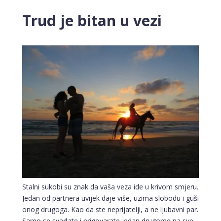
Trud je bitan u vezi
Stalni sukobi su znak da vaša veza ide u krivom smjeru.
Jedan od partnera uvijek daje više, uzima slobodu i guši
onog drugoga. Kao da ste neprijatelji, a ne ljubavni par.
Samo se svađate i prigovarate jedan drugome na sve.