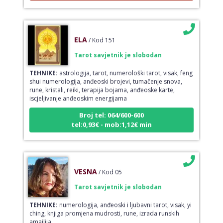
ELA
/ Kod 151
Tarot savjetnik je slobodan
TEHNIKE:
astrologija, tarot, numerološki tarot, visak, feng
shui numerologija, anđeoski brojevi, tumačenje snova,
rune, kristali, reiki, terapija bojama, anđeoske karte,
iscjeljivanje anđeoskim energijama
Broj tel: 064/600-600
tel:0,93€ - mob:1,12€ min
VESNA
/ Kod 05
Tarot savjetnik je slobodan
TEHNIKE:
numerologija, anđeoski i ljubavni tarot, visak, yi
ching, knjiga promjena mudrosti, rune, izrada runskih
amajlija