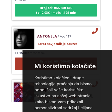
Broj tel: 064/600-600
tel:0,93€ - mob:1,12€ min
ANTONELA
/ Kod 117
Tarot savjetnik je zauzet
TEHNIKE:
tarot, visak
Broj tel: 064/600-600
tel:0,93€ - mob:1,12€ min
Mi koristimo kolačiće
Koristimo kolačiće i druge
tehnologije praćenja da bismo
LUCIJA
/ Kod #136
poboljšali vaše korisničko
iskustvo na našoj web stranici,
Tarot savjetnik je zauzet
kako bismo vam prikazali
TEHNIKE:
sudbinske karte, anđeoske poruke
personalizirani sadržaj i ciljane