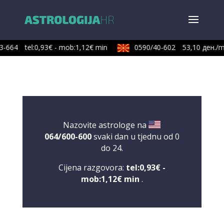
3-664
tel:0,93€ - mob:1,12€ min
0590/40-602
53,10 ден./m
Nazovite astrologe na
064/600-600
svaki dan u tjednu od 0
do 24.
Cijena razgovora:
tel:0,93€ -
mob:1,12€ min
.