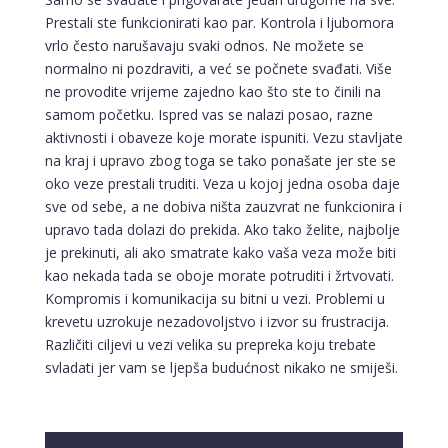
Prestali ste funkcionirati kao par. Kontrola i ljubomora
vrlo često narušavaju svaki odnos. Ne možete se
normalno ni pozdraviti, a već se počnete svađati. Više
ne provodite vrijeme zajedno kao što ste to činili na
samom početku. Ispred vas se nalazi posao, razne
aktivnosti i obaveze koje morate ispuniti. Vezu stavljate
na kraj i upravo zbog toga se tako ponašate jer ste se
oko veze prestali truditi. Veza u kojoj jedna osoba daje
sve od sebe, a ne dobiva ništa zauzvrat ne funkcionira i
upravo tada dolazi do prekida. Ako tako želite, najbolje
je prekinuti, ali ako smatrate kako vaša veza može biti
kao nekada tada se oboje morate potruditi i žrtvovati.
Kompromis i komunikacija su bitni u vezi. Problemi u
krevetu uzrokuje nezadovoljstvo i izvor su frustracija.
Različiti ciljevi u vezi velika su prepreka koju trebate
svladati jer vam se ljepša budućnost nikako ne smiješi.