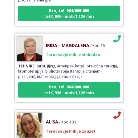
Broj tel: 064/600-600
tel:0,93€ - mob:1,12€ min
IRIDA - MAGDALENA
/ Kod 36
Tarot savjetnik je slobodan
TEHNIKE:
tarot, jijing, arhetipski kotač, praktična intuicija,
kromoterapija, biblioterapija (terapija čitanjem i
pisanjem), numerologija, radiestezija
Broj tel: 064/600-600
tel:0,93€ - mob:1,12€ min
ALISA
/ Kod 106
Tarot savjetnik je zauzet