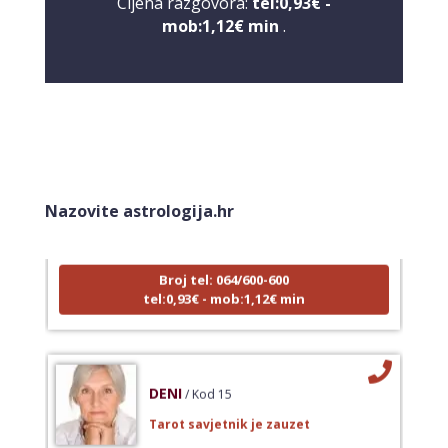
Cijena razgovora:
tel:0,93€ -
mob:1,12€ min
.
NIVES
/ Kod 20
Tarot savjetnik je zauzet
Nazovite astrologija.hr
TEHNIKE:
astrologija, sudbinske karte, tarot
Broj tel: 064/600-600
tel:0,93€ - mob:1,12€ min
DENI
/ Kod 15
Tarot savjetnik je zauzet
TEHNIKE:
tarot, tarot marseille, ljubavni tarot, visak