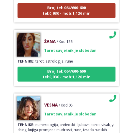
Broj tel: 064/600-600
tel:0,93€ - mob:1,12€ min
ŽANA
/ Kod 135
Tarot savjetnik je slobodan
TEHNIKE:
tarot, astrologija, rune
Broj tel: 064/600-600
tel:0,93€ - mob:1,12€ min
VESNA
/ Kod 05
Tarot savjetnik je slobodan
TEHNIKE:
numerologija, anđeoski i ljubavni tarot, visak, yi
ching, knjiga promjena mudrosti, rune, izrada runskih
amajlija