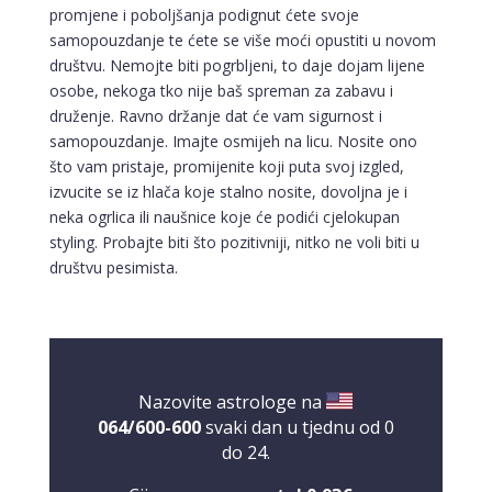
promjene i poboljšanja podignut ćete svoje
samopouzdanje te ćete se više moći opustiti u novom
društvu. Nemojte biti pogrbljeni, to daje dojam lijene
osobe, nekoga tko nije baš spreman za zabavu i
druženje. Ravno držanje dat će vam sigurnost i
samopouzdanje. Imajte osmijeh na licu. Nosite ono
što vam pristaje, promijenite koji puta svoj izgled,
izvucite se iz hlača koje stalno nosite, dovoljna je i
neka ogrlica ili naušnice koje će podići cjelokupan
styling. Probajte biti što pozitivniji, nitko ne voli biti u
društvu pesimista.
Nazovite astrologe na
064/600-600
svaki dan u tjednu od 0
do 24.