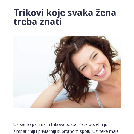
Trikovi koje svaka žena
treba znati
Uz samo par malih trikova postat ćete poželjniji,
simpatičniji i privlačniji suprotnom spolu. Uz neke male