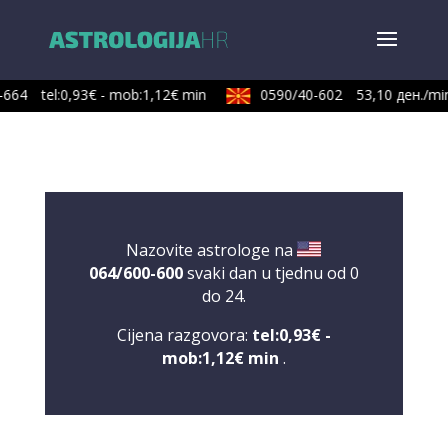
664
tel:0,93€ - mob:1,12€ min
0590/40-602
53,10 ден./min
Nazovite astrologe na
064/600-600
svaki dan u tjednu od 0
do 24.
Cijena razgovora:
tel:0,93€ -
mob:1,12€ min
.