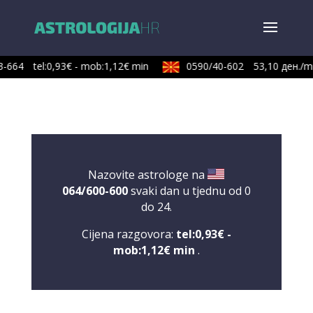
3-664
tel:0,93€ - mob:1,12€ min
0590/40-602
53,10 ден./mi
Nazovite astrologe na
064/600-600
svaki dan u tjednu od 0
do 24.
Cijena razgovora:
tel:0,93€ -
mob:1,12€ min
.