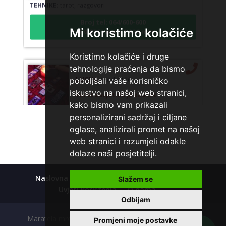
TEHNIKE:
tarot, razgovori
Broj tel: 064/600-600
tel:0,93€ - mob:1,12€ min
Mi koristimo kolačiće
Koristimo kolačiće i druge
tehnologije praćenja da bismo
LUCIJA
/ Kod #136
poboljšali vaše korisničko
Tarot savjetnik je zauzet
iskustvo na našoj web stranici,
kako bismo vam prikazali
TEHNIKE:
sudbinske karte, anđeoske poruke
personalizirani sadržaj i ciljane
Broj tel: 064/600-600
oglase, analizirali promet na našoj
tel:0,93€ - mob:1,12€ min
web stranici i razumjeli odakle
dolaze naši posjetitelji.
Naslovna
Kolačići
Polica privatnosti
Slažem se
VESNA
/ Kod 05
Uvjeti korištenja
O nama
Tarot savjetnik je zauzet
Odbijam
TEHNIKE:
numerologija, anđeoski i ljubavni tarot, visak, yi
Maratela mreže d.o.o., 072700700, +18 Copyright Ⓒ
Promjeni moje postavke
ching, knjiga promjena mudrosti, rune, izrada runskih