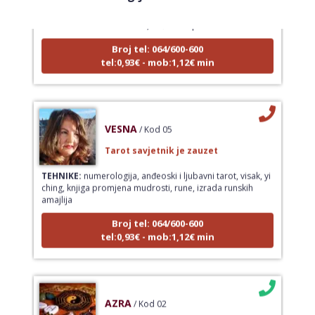
TEHNIKE:
sudbinske karte, anđeoske poruke
Broj tel: 064/600-600
tel:0,93€ - mob:1,12€ min
VESNA
/ Kod 05
Tarot savjetnik je zauzet
TEHNIKE:
numerologija, anđeoski i ljubavni tarot, visak, yi
ching, knjiga promjena mudrosti, rune, izrada runskih
amajlija
Broj tel: 064/600-600
tel:0,93€ - mob:1,12€ min
AZRA
/ Kod 02