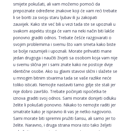
smijete pokušati, ali vam možemo pomoći da
prepoznate određene znakove koji će vam reći trebate
li se boriti za svoju staru ljubav ili ju zakopati
zauvijek. Kako ste već bili u vezi tada ste se upoznali u
svakom aspektu stoga će vam na neki način biti lakše
ponovno graditi odnos. Trebate češće razgovarati o
svojim problemima i svemu što vam smeta kako biste
se bolje razumijeli i upoznali. Morate prihvatiti mane
jedan drugoga i naučiti živjeti sa osobom koja vam nije
u svemu slična jer i sami znate kako ne postoje dvije
identične osobe. Ako su glavni stavovi slični i slažete se
u mnogim bitnim stvarima tada se vaše razlike neće
toliko isticati. Nemojte nastaviti tamo gdje ste stali jer
nije dobro završilo. Trebate počinjati ispočetka te
iznova graditi svoj odnos. Sami morate donijeti odluku
želite li pokušati ponovno. Nikako to nemojte raditi jer
smatrate kako je ispravno ili vas je netko nagovorio.
Sami morate biti spremni pružiti šansu, ali samo jer to
želite. Naravno, i druga strana mora isto tako željeti