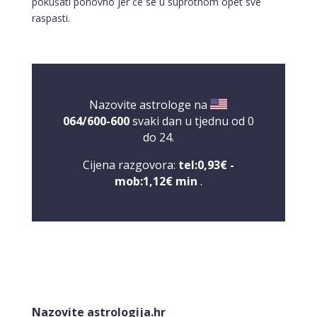
pokušati ponovno jer će se u suprotnom opet sve
raspasti.
Nazovite astrologe na
064/600-600
svaki dan u tjednu od 0
do 24.
Cijena razgovora:
tel:0,93€ -
mob:1,12€ min
.
LUCIJA
/ Kod #136
Nazovite astrologija.hr
Tarot savjetnik je zauzet