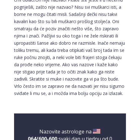
pogriješili, zašto nije nazvao? Nisu svi muškarci isti, a
bome ne mogu čitati misli. Sadašnji dečki nisu takvi
kavaliri kao što su bili muškarci prošlog stoljeća. Oni
smatraju da će poziv značiti nešto više, što zapravo
njima i znači. Pažljivi su oko toga i ne žele riskirati ili
upropastiti šanse ako dobro ne razmisle. Inače nemaju
toliku tremu, ali kada treba otipkati vaš broj tada im se
ruke počnu znojiti, a neki vole biti frajeri stoga čekaju
da prođe neko vrijeme. Ako vas nazove i kaže kako
nije stigao prije tada je to očiti znak kako ga niste
zadivili. Skratite si muke i nazovite ga vi pa što bude.
Vrlo često im se zapravo ne da nazvati jer nisu sigurno
NIVES
sviđate li mu se, a i možda ima bolju opciju za izlazak.
/ Kod 20
Tarot savjetnik je zauzet
TEHNIKE:
astrologija, sudbinske karte, tarot
Broj tel: 064/600-600
tel:0,93€ - mob:1,12€ min
Nazovite astrologe na
064/600-600
svaki dan u tjednu od 0