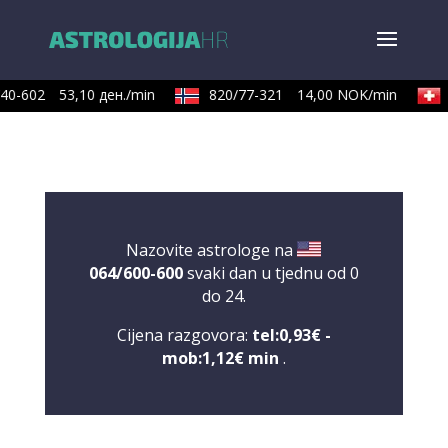
0-602
53,10 ден./min
820/77-321
14,00 NOK/min
0
Nazovite astrologe na
064/600-600
svaki dan u tjednu od 0
do 24.
Cijena razgovora:
tel:0,93€ -
mob:1,12€ min
.