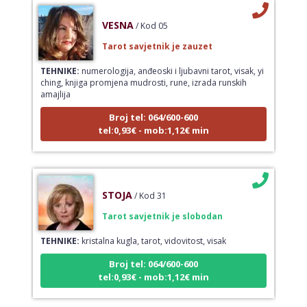
VESNA
/ Kod 05
Tarot savjetnik je zauzet
TEHNIKE:
numerologija, anđeoski i ljubavni tarot, visak, yi
ching, knjiga promjena mudrosti, rune, izrada runskih
amajlija
Broj tel: 064/600-600
tel:0,93€ - mob:1,12€ min
STOJA
/ Kod 31
Tarot savjetnik je slobodan
TEHNIKE:
kristalna kugla, tarot, vidovitost, visak
Broj tel: 064/600-600
tel:0,93€ - mob:1,12€ min