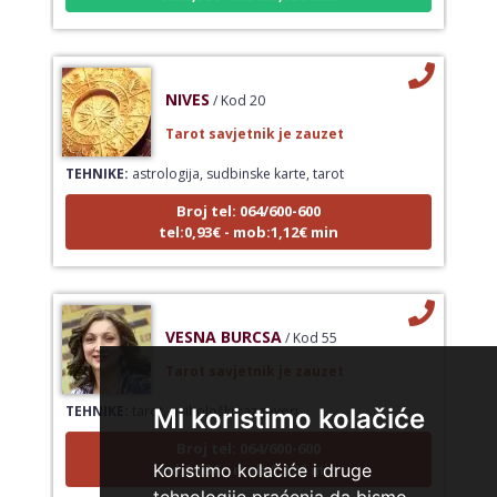
NIVES
/ Kod 20
Tarot savjetnik je zauzet
TEHNIKE:
astrologija, sudbinske karte, tarot
Broj tel: 064/600-600
tel:0,93€ - mob:1,12€ min
VESNA BURCSA
/ Kod 55
Tarot savjetnik je zauzet
TEHNIKE:
tarot, psihološki razgovori
Mi koristimo kolačiće
Broj tel: 064/600-600
tel:0,93€ - mob:1,12€ min
Koristimo kolačiće i druge