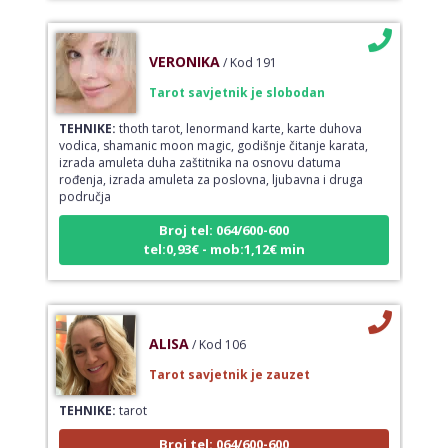
VERONIKA
/ Kod 191
Tarot savjetnik je slobodan
TEHNIKE:
thoth tarot, lenormand karte, karte duhova
vodica, shamanic moon magic, godišnje čitanje karata,
izrada amuleta duha zaštitnika na osnovu datuma
rođenja, izrada amuleta za poslovna, ljubavna i druga
područja
Broj tel: 064/600-600
tel:0,93€ - mob:1,12€ min
ALISA
/ Kod 106
Tarot savjetnik je zauzet
TEHNIKE:
tarot
Broj tel: 064/600-600