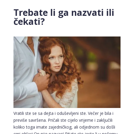
Trebate li ga nazvati ili
čekati?
Vratili ste se sa dejta i oduševljeni ste. Večer je bila i
previše savršena. Pričali ste cijelo vrijeme i zaključili
koliko toga imate zajedničkog, ali odjednom su došli
crni oblaci.On nije nazvao! Pitate ste jeste li u nečemu