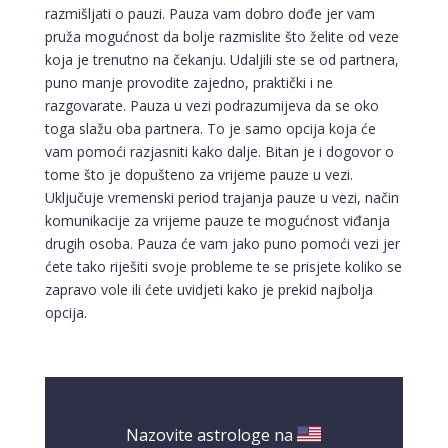
razmišljati o pauzi. Pauza vam dobro dođe jer vam
pruža mogućnost da bolje razmislite što želite od veze
koja je trenutno na čekanju. Udaljili ste se od partnera,
puno manje provodite zajedno, praktički i ne
razgovarate. Pauza u vezi podrazumijeva da se oko
toga slažu oba partnera. To je samo opcija koja će
vam pomoći razjasniti kako dalje. Bitan je i dogovor o
tome što je dopušteno za vrijeme pauze u vezi.
Uključuje vremenski period trajanja pauze u vezi, način
komunikacije za vrijeme pauze te mogućnost viđanja
drugih osoba. Pauza će vam jako puno pomoći vezi jer
ćete tako riješiti svoje probleme te se prisjete koliko se
zapravo vole ili ćete uvidjeti kako je prekid najbolja
opcija.
Nazovite astrologe na