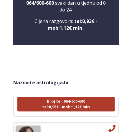
064/600-600
svaki dan u tjednu od 0
do 24.
Cijena razgovora:
tel:0,93€ -
mob:1,12€ min
.
NIVES
/ Kod 20
Tarot savjetnik je zauzet
Nazovite astrologija.hr
TEHNIKE:
astrologija, sudbinske karte, tarot
Broj tel: 064/600-600
tel:0,93€ - mob:1,12€ min
VIKTORIJA
/ Kod 369