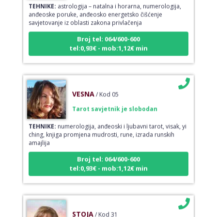
anđeoske poruke, anđeosko energetsko čišćenje
savjetovanje iz oblasti zakona privlačenja
Broj tel: 064/600-600
tel:0,93€ - mob:1,12€ min
VESNA
/ Kod 05
Tarot savjetnik je slobodan
TEHNIKE:
numerologija, anđeoski i ljubavni tarot, visak, yi
ching, knjiga promjena mudrosti, rune, izrada runskih
amajlija
Broj tel: 064/600-600
tel:0,93€ - mob:1,12€ min
STOJA
/ Kod 31