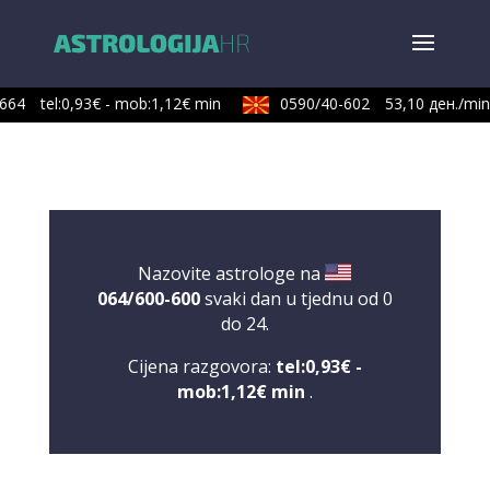
64
tel:0,93€ - mob:1,12€ min
0590/40-602
53,10 ден./min
Nazovite astrologe na
064/600-600
svaki dan u tjednu od 0
do 24.
Cijena razgovora:
tel:0,93€ -
mob:1,12€ min
.