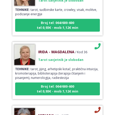
TEHNIKE:
tarot, sudbinske karte, crowley, visak, molitve,
podizanje energije
Broj tel: 064/600-600
tel:0,93€ - mob:1,12€ min
IRIDA - MAGDALENA
/ Kod 36
Tarot savjetnik je slobodan
TEHNIKE:
tarot, jijing, arhetipski kotač, praktična intuicija,
kromoterapija, biblioterapija (terapija čitanjem i
pisanjem), numerologija, radiestezija
Broj tel: 064/600-600
tel:0,93€ - mob:1,12€ min
MIRJANA
/ Kod 125