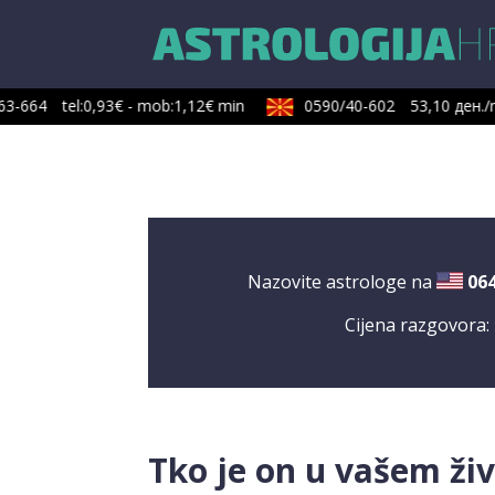
3-664
tel:0,93€ - mob:1,12€ min
0590/40-602
53,10 ден./m
Nazovite astrologe na
06
Cijena razgovora:
Tko je on u vašem ži