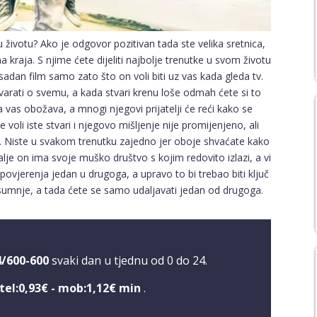
 životu? Ako je odgovor pozitivan tada ste velika sretnica,
a kraja. S njime ćete dijeliti najbolje trenutke u svom životu
sadan film samo zato što on voli biti uz vas kada gleda tv.
ovarati o svemu, a kada stvari krenu loše odmah ćete si to
sta vas obožava, a mnogi njegovi prijatelji će reći kako se
 voli iste stvari i njegovo mišljenje nije promijenjeno, ali
u. Niste u svakom trenutku zajedno jer oboje shvaćate kako
alje on ima svoje muško društvo s kojim redovito izlazi, a vi
povjerenja jedan u drugoga, a upravo to bi trebao biti ključ
i sumnje, a tada ćete se samo udaljavati jedan od drugoga.
4/600-600
svaki dan u tjednu od 0 do 24.
tel:0,93€ - mob:1,12€ min
.