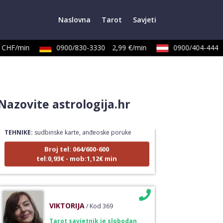
Naslovna
Tarot
Savjeti
CHF/min
0900/830-3330
2,99 €/min
0900/404-444
LUCIJA
/ Kod #136
Nazovite astrologija.hr
Tarot savjetnik je zauzet
TEHNIKE:
sudbinske karte, anđeoske poruke
Broj tel: 064/600-600
tel:0,93€ - mob:1,12€ min
VIKTORIJA
/ Kod 369
Tarot savjetnik je slobodan