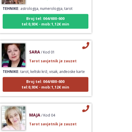
TEHNIKE:
astrologija, numerologija, tarot
Broj tel: 064/600-600
tel:0,93€ - mob:1,12€ min
SARA
/ Kod 01
Tarot savjetnik je zauzet
TEHNIKE:
tarot, keltski križ, visak, anđeoske karte
Broj tel: 064/600-600
tel:0,93€ - mob:1,12€ min
MAJA
/ Kod 04
Tarot savjetnik je zauzet
TEHNIKE:
tarot, detekcija i skidanje uroka,