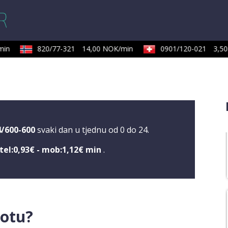
in
820/77-321
14,00 NOK/min
0901/120-021
3,50 
4/600-600
svaki dan u tjednu od 0 do 24.
tel:0,93€ - mob:1,12€ min
.
votu?