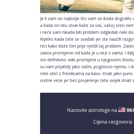
Je li vam on najbolje što vam se ikada dogodilo u
a kada on istu stvar kaže za vas, vašoj sreći nem
i neće vam nikada biti problem odgledati neki do
Rijetko kada ćete se svađati jer ste naučili razg
reći kako biste čim prije riješili taj problem. Zai
zaista promijenio od kada je u vezi s vama. I dalje
oni definitvno vide promijene u njegovom život
su vam prijatelji jako važni, pogotovo njemu. I d
ćete otići s frendicama na kavu. Imati jako puno 
sretne veze jer bez povjerenje ćete uvijek imat
Nazovite astrologe na
06
Cijena razgovora: