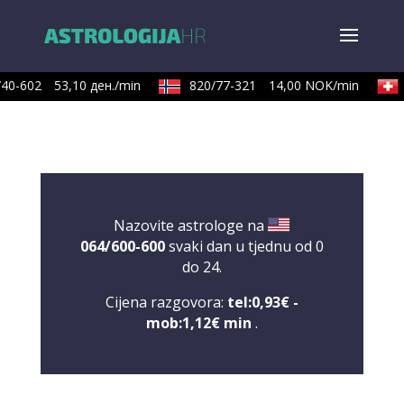
40-602
53,10 ден./min
820/77-321
14,00 NOK/min
Nazovite astrologe na
064/600-600
svaki dan u tjednu od 0
do 24.
Cijena razgovora:
tel:0,93€ -
mob:1,12€ min
.