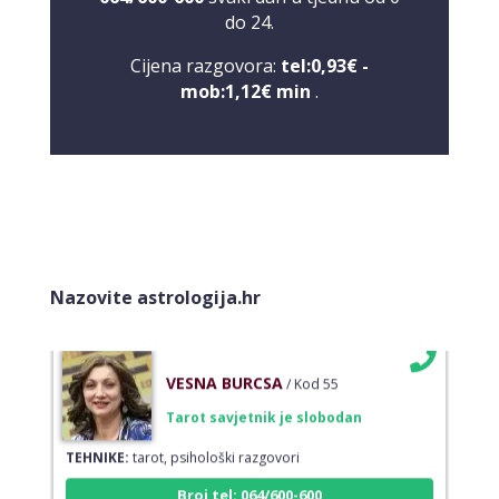
do 24.
Cijena razgovora:
tel:0,93€ -
ELA
/ Kod 151
mob:1,12€ min
.
Tarot savjetnik je zauzet
TEHNIKE:
astrologija, tarot, numerološki tarot, visak, feng
shui numerologija, anđeoski brojevi, tumačenje snova,
rune, kristali, reiki, terapija bojama, anđeoske karte,
iscjeljivanje anđeoskim energijama
Broj tel: 064/600-600
tel:0,93€ - mob:1,12€ min
Nazovite astrologija.hr
VESNA BURCSA
/ Kod 55
Tarot savjetnik je slobodan
TEHNIKE:
tarot, psihološki razgovori
Broj tel: 064/600-600