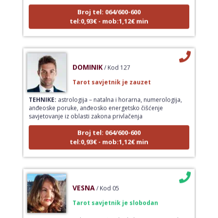
Broj tel: 064/600-600
tel:0,93€ - mob:1,12€ min
DOMINIK
/ Kod 127
Tarot savjetnik je zauzet
TEHNIKE:
astrologija – natalna i horarna, numerologija,
anđeoske poruke, anđeosko energetsko čišćenje
savjetovanje iz oblasti zakona privlačenja
Broj tel: 064/600-600
tel:0,93€ - mob:1,12€ min
VESNA
/ Kod 05
Tarot savjetnik je slobodan
TEHNIKE:
numerologija, anđeoski i ljubavni tarot, visak, yi