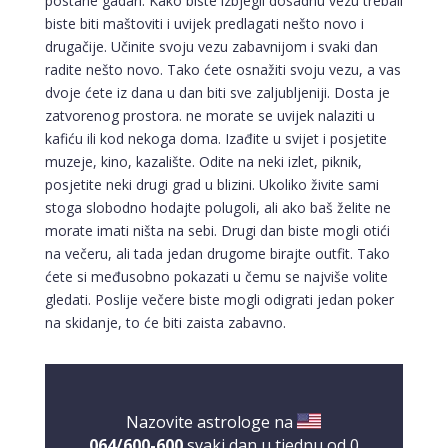
postane gadan. Kako biste izbjegli dosadnu vezu trebali
biste biti maštoviti i uvijek predlagati nešto novo i
drugačije. Učinite svoju vezu zabavnijom i svaki dan
radite nešto novo. Tako ćete osnažiti svoju vezu, a vas
dvoje ćete iz dana u dan biti sve zaljubljeniji. Dosta je
zatvorenog prostora. ne morate se uvijek nalaziti u
kafiću ili kod nekoga doma. Izađite u svijet i posjetite
muzeje, kino, kazalište. Odite na neki izlet, piknik,
posjetite neki drugi grad u blizini. Ukoliko živite sami
stoga slobodno hodajte polugoli, ali ako baš želite ne
morate imati ništa na sebi. Drugi dan biste mogli otići
na večeru, ali tada jedan drugome birajte outfit. Tako
ćete si međusobno pokazati u čemu se najviše volite
gledati. Poslije večere biste mogli odigrati jedan poker
VIKTORIJA
/ Kod 369
na skidanje, to će biti zaista zabavno.
Tarot savjetnik je zauzet
TEHNIKE:
astrologija, numerologija, tarot, radiestezija
Broj tel: 064/600-600
Nazovite astrologe na
tel:0,93€ - mob:1,12€ min
064/600-600
svaki dan u tjednu od 0