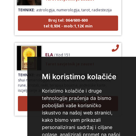
TEHNIKE:
astrologija, numerologija, tarot, radiestezija
Broj tel: 064/600-600
tel:0,93€ - mob:1,12€ min
ELA
/ Kod 151
Tarot savjetnik je zauzet
TEHNIKE:
astrologija, tarot, numerološki tarot, visak, feng
Mi koristimo kolačiće
shui numerologija, anđeoski brojevi, tumačenje snova,
rune, kristali, reiki, terapija bojama, anđeoske karte,
iscjeljivanje anđeoskim energijama
Koristimo kolačiće i druge
Broj tel: 064/600-600
tehnologije praćenja da bismo
tel:0,93€ - mob:1,12€ min
poboljšali vaše korisničko
iskustvo na našoj web stranici,
kako bismo vam prikazali
personalizirani sadržaj i ciljane
VESNA BURCSA
/ Kod 55
oglase, analizirali promet na našoj