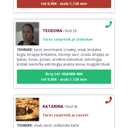
tel:0,93€ - mob:1,12€ min
TEODORA
/ Kod 29
Tarot savjetnik je slobodan
TEHNIKE:
tarot, lenormand, crowley, visak, kristalna
kugla, terapija kristalima, čišćenje sure, izrada amajlija za
ljubav, novac, posao, urođena vidovitost, astrologija,
kristali, karmička astrologija analiza snova, magijski rituali
Broj tel: 064/600-600
tel:0,93€ - mob:1,12€ min
KATARINA
/ Kod 45
Tarot savjetnik je zauzet
TEHNIKE:
visak, tarot, sudbinske karte