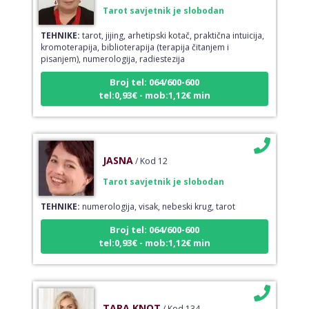
Tarot savjetnik je slobodan
TEHNIKE:
tarot, jijing, arhetipski kotač, praktična intuicija,
kromoterapija, biblioterapija (terapija čitanjem i
pisanjem), numerologija, radiestezija
Broj tel: 064/600-600
tel:0,93€ - mob:1,12€ min
JASNA
/ Kod 12
Tarot savjetnik je slobodan
TEHNIKE:
numerologija, visak, nebeski krug, tarot
Broj tel: 064/600-600
tel:0,93€ - mob:1,12€ min
TARA KNOT
/ Kod 134