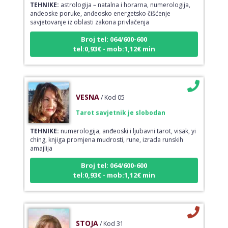
anđeoske poruke, anđeosko energetsko čišćenje
savjetovanje iz oblasti zakona privlačenja
Broj tel: 064/600-600
tel:0,93€ - mob:1,12€ min
VESNA
/ Kod 05
Tarot savjetnik je slobodan
TEHNIKE:
numerologija, anđeoski i ljubavni tarot, visak, yi
ching, knjiga promjena mudrosti, rune, izrada runskih
amajlija
Broj tel: 064/600-600
tel:0,93€ - mob:1,12€ min
STOJA
/ Kod 31