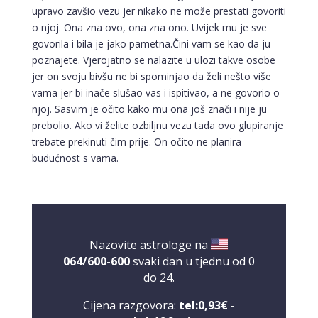
upravo zavšio vezu jer nikako ne može prestati govoriti
o njoj. Ona zna ovo, ona zna ono. Uvijek mu je sve
govorila i bila je jako pametna.Čini vam se kao da ju
poznajete. Vjerojatno se nalazite u ulozi takve osobe
jer on svoju bivšu ne bi spominjao da želi nešto više
vama jer bi inače slušao vas i ispitivao, a ne govorio o
njoj. Sasvim je očito kako mu ona još znači i nije ju
prebolio. Ako vi želite ozbiljnu vezu tada ovo glupiranje
trebate prekinuti čim prije. On očito ne planira
budućnost s vama.
Nazovite astrologe na
064/600-600
svaki dan u tjednu od 0
do 24.
Cijena razgovora:
tel:0,93€ -