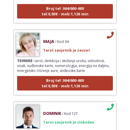
Broj tel: 064/600-600
tel:0,93€ - mob:1,12€ min
MAJA
/ Kod 04
Tarot savjetnik je zauzet
TEHNIKE:
tarot, detekcija i skidanje uroka, vidovitost,
visak, sudbinske karte, numerologija, energija na daljinu,
energetsko čišćenje aure, anđeoske karte
Broj tel: 064/600-600
tel:0,93€ - mob:1,12€ min
DOMINIK
/ Kod 127
Tarot savjetnik je slobodan
TEHNIKE:
astrologija – natalna i horarna, numerologija,