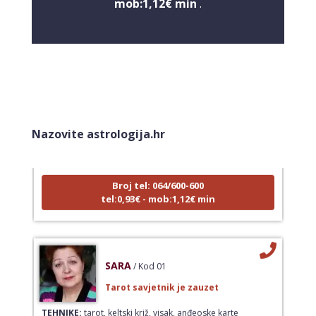
mob:1,12€ min
.
DENI
/ Kod 15
Tarot savjetnik je zauzet
Nazovite astrologija.hr
TEHNIKE:
tarot, tarot marseille, ljubavni tarot, visak
Broj tel: 064/600-600
tel:0,93€ - mob:1,12€ min
SARA
/ Kod 01
Tarot savjetnik je zauzet
TEHNIKE:
tarot, keltski križ, visak, anđeoske karte