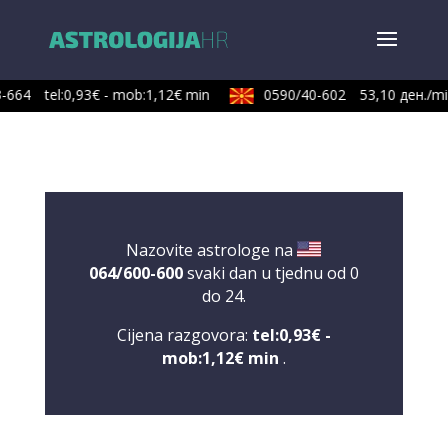
664
tel:0,93€ - mob:1,12€ min
0590/40-602
53,10 ден./min
Nazovite astrologe na
064/600-600
svaki dan u tjednu od 0
do 24.
Cijena razgovora:
tel:0,93€ -
mob:1,12€ min
.