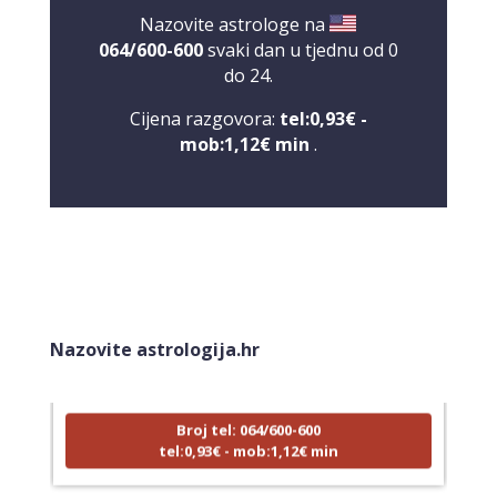
Nazovite astrologe na
064/600-600
svaki dan u tjednu od 0
do 24.
Cijena razgovora:
tel:0,93€ -
mob:1,12€ min
.
NIVES
/ Kod 20
Tarot savjetnik je zauzet
Nazovite astrologija.hr
TEHNIKE:
astrologija, sudbinske karte, tarot
Broj tel: 064/600-600
tel:0,93€ - mob:1,12€ min