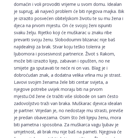
domaćin i voli provoditi vrijeme u svom domu. Idealan
je suprug, ali najveći problem će biti njegova majka. Bik
je izrazito posvećen obiteljskom životu te su mu žena i
djeca na prvom mjestu. On će svojoj ženi ispuniti
svaku želju. Rijetko koji će muškarac u znaku ribe
prevariti svoju ženu. Slobodoumni blizanac nije baš
najidealniji za brak. Stvar koju teško tolerira je
ljubomora i posesivnost partnerice. Život s Rakom,
može biti izrazito lijep, zabavan i opušten, no ne
smijete ga sputavati te neće ni on vas. Blag je i
dobroćudan znak, a dodatna velika vrlina mu je strast.
Lavovi svojim ženama žele biti centar svijeta, a
njegove potrebe uvijek moraju biti na prvom
mjestu.Od žene će tražiti više slobode on sam često
zadovoljstvo traži van braka. Muškarac djevica idealan
je partner. Vrijedan je, no nedostaje mu strasti, previše
je predan obavezama. Osim što želi lijepu ženu, mora
biti pametna i sposobna. Za muškarca vagu ljubav je
umjetnost, ali brak mu nije baš na pameti. Njegova će