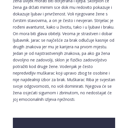
žena uvijek morati biti dotjerana i lijepa. Škorpion će
žena ga držati mirnim sce dok mu redovito pokazuje i
dokazuje ljubav i privrženost. Voli njegovane žene s
čvrstim stavovima, a on je često i nevjeran. Strijelac je
rođeni avanturist, kako u životu, tako i u ljubavi i braku.
On mora biti glava obitelji. Veoma je strastven i dobar
ljubavnik. Jarac se najčešće za brak odlučuje kasnije od
drugih znakova jer mu je karijera na prvom mjestu.
Jedan je od najstrastvenijih znakova, pa ako ga žena
dovoljno ne zadovolji, sklon je fizičko zadovoljstvo
potražiti kod druge žene. Vodenjak je često
nepredvidljiv muškarac koji upravo zbog te osobine i
nije najidealniji izbor za brak. Muškarac Riba je svjestan
svoje odgovornosti, no voli dominirati. Njegova će se
žena osjećati sigurnom i zbrinutom, no nedostajat će
joj emocionalnih izljeva nježnosti.