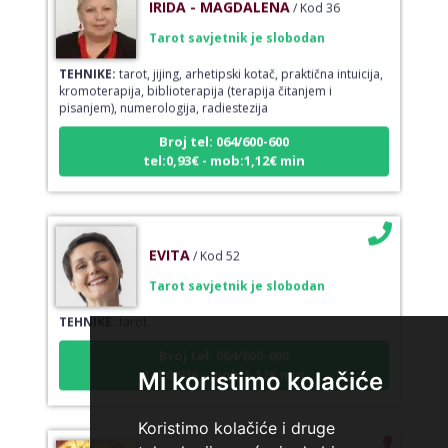
Tarot savjetnik je slobodan
TEHNIKE:
tarot, jijing, arhetipski kotač, praktična intuicija,
kromoterapija, biblioterapija (terapija čitanjem i
pisanjem), numerologija, radiestezija
Broj tel: 064/600-600
tel:0,93€ - mob:1,12€ min
EVITA
/ Kod 52
Tarot savjetnik je slobodan
TEHNIKE:
tarot
Broj tel: 064/600-600
tel:0,93€ - mob:1,12€ min
Mi koristimo kolačiće
Koristimo kolačiće i druge