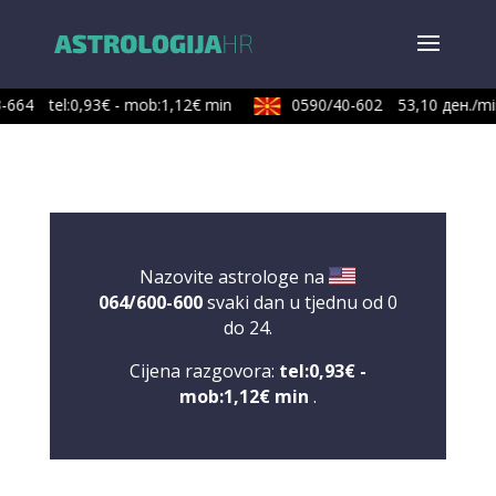
-664
tel:0,93€ - mob:1,12€ min
0590/40-602
53,10 ден./min
Nazovite astrologe na
064/600-600
svaki dan u tjednu od 0
do 24.
Cijena razgovora:
tel:0,93€ -
mob:1,12€ min
.