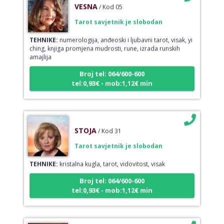
VESNA
/ Kod 05
Tarot savjetnik je slobodan
TEHNIKE:
numerologija, anđeoski i ljubavni tarot, visak, yi
ching, knjiga promjena mudrosti, rune, izrada runskih
amajlija
Broj tel: 064/600-600
tel:0,93€ - mob:1,12€ min
STOJA
/ Kod 31
Tarot savjetnik je slobodan
TEHNIKE:
kristalna kugla, tarot, vidovitost, visak
Broj tel: 064/600-600
tel:0,93€ - mob:1,12€ min