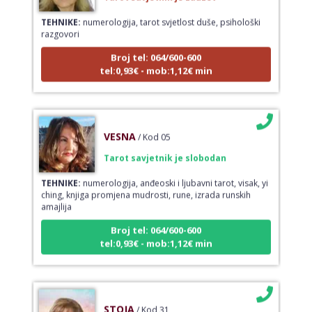
TEHNIKE:
numerologija, tarot svjetlost duše, psihološki
razgovori
Broj tel: 064/600-600
tel:0,93€ - mob:1,12€ min
VESNA
/ Kod 05
Tarot savjetnik je slobodan
TEHNIKE:
numerologija, anđeoski i ljubavni tarot, visak, yi
ching, knjiga promjena mudrosti, rune, izrada runskih
amajlija
Broj tel: 064/600-600
tel:0,93€ - mob:1,12€ min
STOJA
/ Kod 31