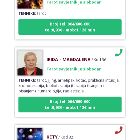
TEHNIKE:
tarot
Broj tel: 064/600-600
tel:0,93€ - mob:1,12€ min
IRIDA - MAGDALENA
/ Kod 36
Tarot savjetnik je slobodan
TEHNIKE:
tarot, jijing, arhetipski kotač, praktična intuicija,
kromoterapija, biblioterapija (terapija čitanjem i
pisanjem), numerologija, radiestezija
Broj tel: 064/600-600
tel:0,93€ - mob:1,12€ min
KETY
/ Kod 32