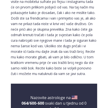
visite na mobitelui sufrate po fejsu i instagramu tada
će on prvom prilikom pobjeći od vas. Na taj način mu
pokazujete kako je dosadan, čak i ako ne mislite tako.
Došli ste sa frendicama i van i primijetio vas je, ali ako
vam ne prilazi tada niste vi krivi već vaše društvo. On
neće prići ako je skupina prevelika. Zna kako ćete ga
odmah krenuti tračati i tada je svjestan kako će pola
cura nabrojati sve njegove mane i tada je siguran kako
nema šanse kod vas. Ukoliko ste dugo pričali i vi
morate ići tada mu dajte znak da vas traži broj. Recite
mu kako morate gibati, ali vam je bilo odlično. U tom
kratkom vremenu prije će vas tražiti broj nego da ste
samo rekli bok. Recite kako biste se voljeli ponovno
čuti i možete mu natuknuti da vam se javi sutra.
Nazovite astrologe na
064/600-600
svaki dan u tjednu od 0