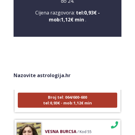
do 24.
Cijena razgovora:
tel:0,93€ -
mob:1,12€ min
.
NIVES
/ Kod 20
Tarot savjetnik je zauzet
Nazovite astrologija.hr
TEHNIKE:
astrologija, sudbinske karte, tarot
Broj tel: 064/600-600
tel:0,93€ - mob:1,12€ min
VESNA BURCSA
/ Kod 55