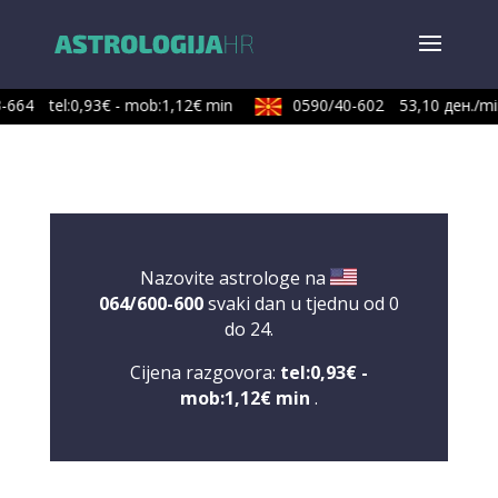
-664
tel:0,93€ - mob:1,12€ min
0590/40-602
53,10 ден./min
Nazovite astrologe na
064/600-600
svaki dan u tjednu od 0
do 24.
Cijena razgovora:
tel:0,93€ -
mob:1,12€ min
.