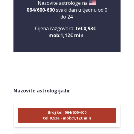
Nazovite astrologe na
064/600-600
svaki dan u tjednu od 0
do 24.
Cijena razgovora:
tel:0,93€ -
mob:1,12€ min
.
DENI
/ Kod 15
Tarot savjetnik je zauzet
Nazovite astrologija.hr
TEHNIKE:
tarot, tarot marseille, ljubavni tarot, visak
Broj tel: 064/600-600
tel:0,93€ - mob:1,12€ min