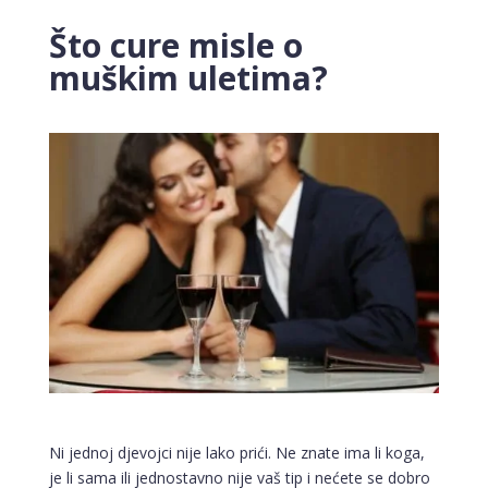
Što cure misle o
muškim uletima?
Ni jednoj djevojci nije lako prići. Ne znate ima li koga,
je li sama ili jednostavno nije vaš tip i nećete se dobro