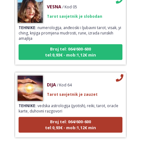
VESNA
/ Kod 05
Tarot savjetnik je slobodan
TEHNIKE:
numerologija, anđeoski i ljubavni tarot, visak, yi
ching, knjiga promjena mudrosti, rune, izrada runskih
amajlija
Broj tel: 064/600-600
tel:0,93€ - mob:1,12€ min
DIJA
/ Kod 64
Tarot savjetnik je zauzet
TEHNIKE:
vedska astrologija (jyotish), reiki, tarot, oracle
karte, duhovni razgovori
Broj tel: 064/600-600
tel:0,93€ - mob:1,12€ min