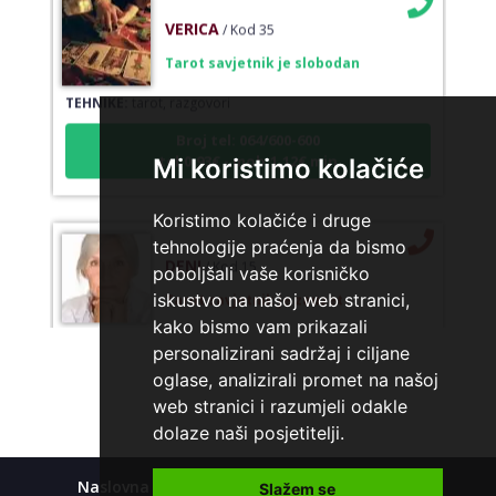
VERICA
/ Kod 35
Tarot savjetnik je slobodan
TEHNIKE:
tarot, razgovori
Broj tel: 064/600-600
tel:0,93€ - mob:1,12€ min
Mi koristimo kolačiće
Koristimo kolačiće i druge
tehnologije praćenja da bismo
DENI
/ Kod 15
poboljšali vaše korisničko
Tarot savjetnik je zauzet
iskustvo na našoj web stranici,
kako bismo vam prikazali
TEHNIKE:
tarot, tarot marseille, ljubavni tarot, visak
personalizirani sadržaj i ciljane
Broj tel: 064/600-600
oglase, analizirali promet na našoj
tel:0,93€ - mob:1,12€ min
web stranici i razumjeli odakle
dolaze naši posjetitelji.
Naslovna
Kolačići
Polica privatnosti
KRISTINA
Slažem se
/ Kod 160