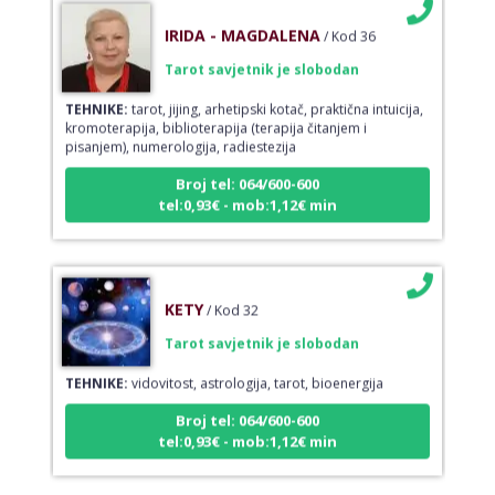
IRIDA - MAGDALENA
/ Kod 36
Tarot savjetnik je slobodan
TEHNIKE:
tarot, jijing, arhetipski kotač, praktična intuicija,
kromoterapija, biblioterapija (terapija čitanjem i
pisanjem), numerologija, radiestezija
Broj tel: 064/600-600
tel:0,93€ - mob:1,12€ min
KETY
/ Kod 32
Tarot savjetnik je slobodan
TEHNIKE:
vidovitost, astrologija, tarot, bioenergija
Broj tel: 064/600-600
tel:0,93€ - mob:1,12€ min