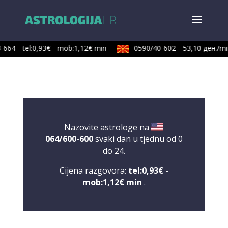
-664
tel:0,93€ - mob:1,12€ min
0590/40-602
53,10 ден./min
Nazovite astrologe na
064/600-600
svaki dan u tjednu od 0
do 24.
Cijena razgovora:
tel:0,93€ -
mob:1,12€ min
.