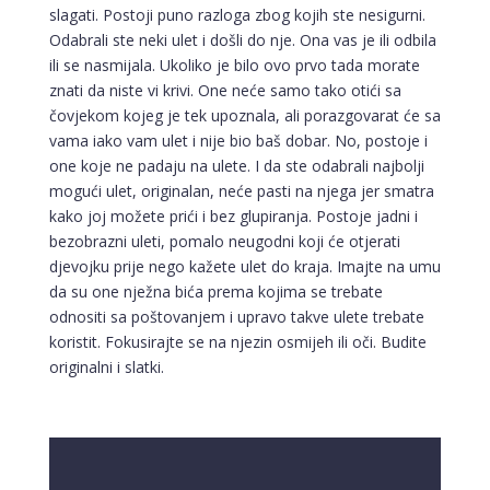
slagati. Postoji puno razloga zbog kojih ste nesigurni.
Odabrali ste neki ulet i došli do nje. Ona vas je ili odbila
ili se nasmijala. Ukoliko je bilo ovo prvo tada morate
znati da niste vi krivi. One neće samo tako otići sa
čovjekom kojeg je tek upoznala, ali porazgovarat će sa
vama iako vam ulet i nije bio baš dobar. No, postoje i
one koje ne padaju na ulete. I da ste odabrali najbolji
mogući ulet, originalan, neće pasti na njega jer smatra
kako joj možete prići i bez glupiranja. Postoje jadni i
bezobrazni uleti, pomalo neugodni koji će otjerati
djevojku prije nego kažete ulet do kraja. Imajte na umu
da su one nježna bića prema kojima se trebate
odnositi sa poštovanjem i upravo takve ulete trebate
koristit. Fokusirajte se na njezin osmijeh ili oči. Budite
originalni i slatki.