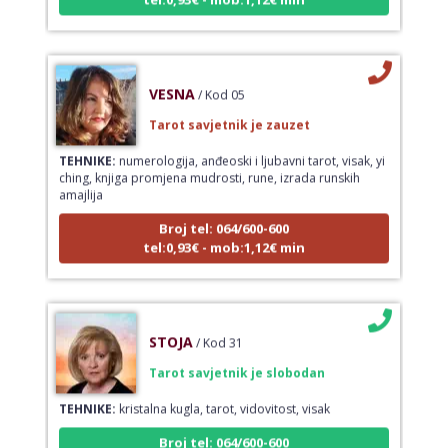
VESNA
/ Kod 05
Tarot savjetnik je zauzet
TEHNIKE:
numerologija, anđeoski i ljubavni tarot, visak, yi
ching, knjiga promjena mudrosti, rune, izrada runskih
amajlija
Broj tel: 064/600-600
tel:0,93€ - mob:1,12€ min
STOJA
/ Kod 31
Tarot savjetnik je slobodan
TEHNIKE:
kristalna kugla, tarot, vidovitost, visak
Broj tel: 064/600-600