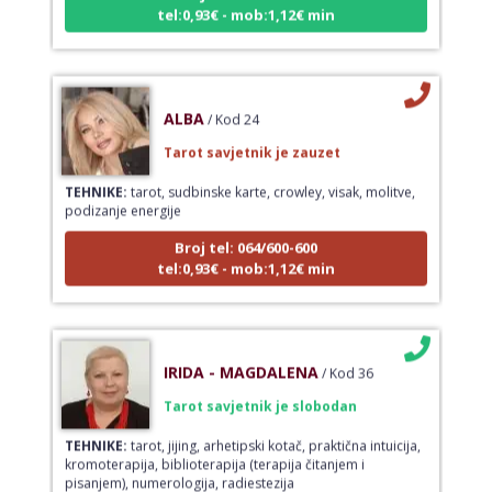
tel:0,93€ - mob:1,12€ min
ALBA
/ Kod 24
Tarot savjetnik je zauzet
TEHNIKE:
tarot, sudbinske karte, crowley, visak, molitve,
podizanje energije
Broj tel: 064/600-600
tel:0,93€ - mob:1,12€ min
IRIDA - MAGDALENA
/ Kod 36
Tarot savjetnik je slobodan
TEHNIKE:
tarot, jijing, arhetipski kotač, praktična intuicija,
kromoterapija, biblioterapija (terapija čitanjem i
pisanjem), numerologija, radiestezija