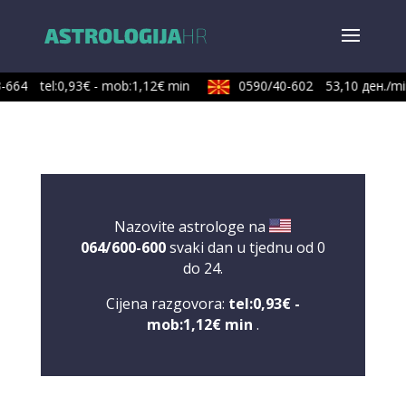
-664
tel:0,93€ - mob:1,12€ min
0590/40-602
53,10 ден./min
Nazovite astrologe na
064/600-600
svaki dan u tjednu od 0
do 24.
Cijena razgovora:
tel:0,93€ -
mob:1,12€ min
.