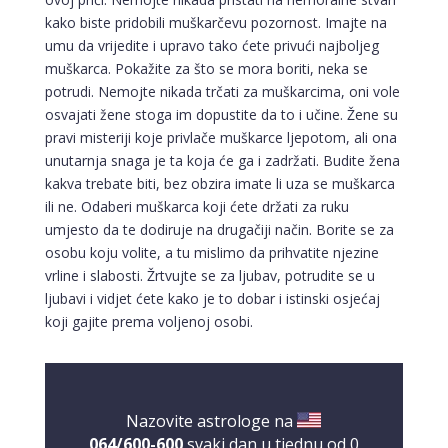
kako biste pridobili muškarčevu pozornost. Imajte na
umu da vrijedite i upravo tako ćete privući najboljeg
muškarca. Pokažite za što se mora boriti, neka se
potrudi. Nemojte nikada trčati za muškarcima, oni vole
osvajati žene stoga im dopustite da to i učine. Žene su
pravi misteriji koje privlače muškarce ljepotom, ali ona
unutarnja snaga je ta koja će ga i zadržati. Budite žena
kakva trebate biti, bez obzira imate li uza se muškarca
ili ne. Odaberi muškarca koji ćete držati za ruku
umjesto da te dodiruje na drugačiji način. Borite se za
osobu koju volite, a tu mislimo da prihvatite njezine
vrline i slabosti. Žrtvujte se za ljubav, potrudite se u
ljubavi i vidjet ćete kako je to dobar i istinski osjećaj
koji gajite prema voljenoj osobi.
Nazovite astrologe na
064/600-600
svaki dan u tjednu od 0