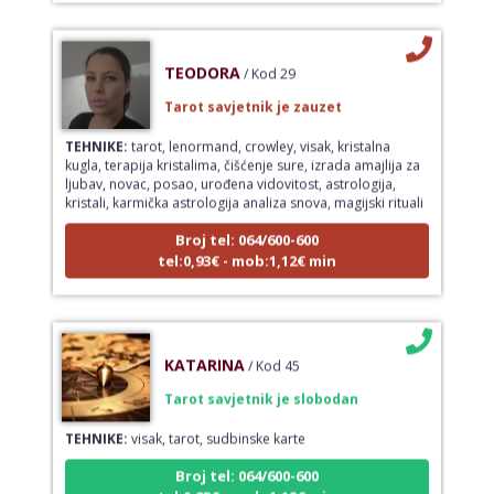
TEODORA
/ Kod 29
Tarot savjetnik je zauzet
TEHNIKE:
tarot, lenormand, crowley, visak, kristalna
kugla, terapija kristalima, čišćenje sure, izrada amajlija za
ljubav, novac, posao, urođena vidovitost, astrologija,
kristali, karmička astrologija analiza snova, magijski rituali
Broj tel: 064/600-600
tel:0,93€ - mob:1,12€ min
KATARINA
/ Kod 45
Tarot savjetnik je slobodan
TEHNIKE:
visak, tarot, sudbinske karte
Broj tel: 064/600-600
tel:0,93€ - mob:1,12€ min