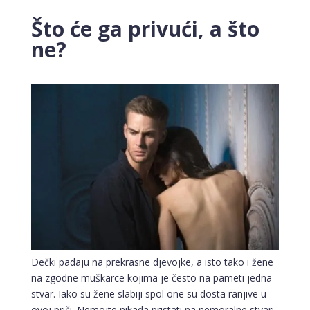
Što će ga privući, a što
ne?
Dečki padaju na prekrasne djevojke, a isto tako i žene
na zgodne muškarce kojima je često na pameti jedna
stvar. Iako su žene slabiji spol one su dosta ranjive u
ovoj priči. Nemojte nikada pristati na nemoralne stvari