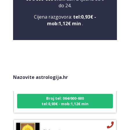
do 24.
Cijena razgovora:
tel:0,93€ -
mob:1,12€ min
.
VIKTORIJA
/ Kod 369
Tarot savjetnik je slobodan
Nazovite astrologija.hr
TEHNIKE:
astrologija, numerologija, tarot, radiestezija
Broj tel: 064/600-600
tel:0,93€ - mob:1,12€ min
ELA
/ Kod 151