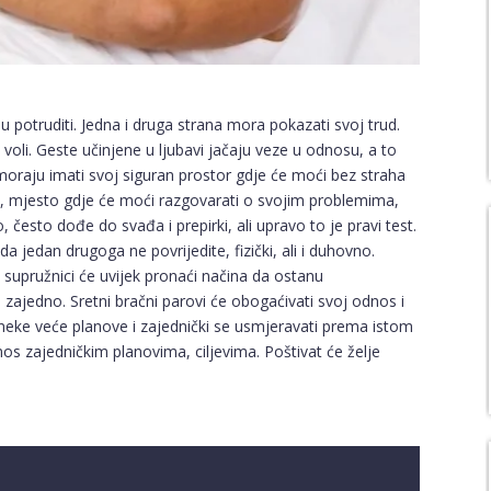
ju potruditi. Jedna i druga strana mora pokazati svoj trud.
voli. Geste učinjene u ljubavi jačaju veze u odnosu, a to
oraju imati svoj siguran prostor gdje će moći bez straha
ja, mjesto gdje će moći razgovarati o svojim problemima,
često dođe do svađa i prepirki, ali upravo to je pravi test.
a jedan drugoga ne povrijedite, fizički, ali i duhovno.
, supružnici će uvijek pronaći načina da ostanu
ajedno. Sretni bračni parovi će obogaćivati svoj odnos i
neke veće planove i zajednički se usmjeravati prema istom
 odnos zajedničkim planovima, ciljevima. Poštivat će želje