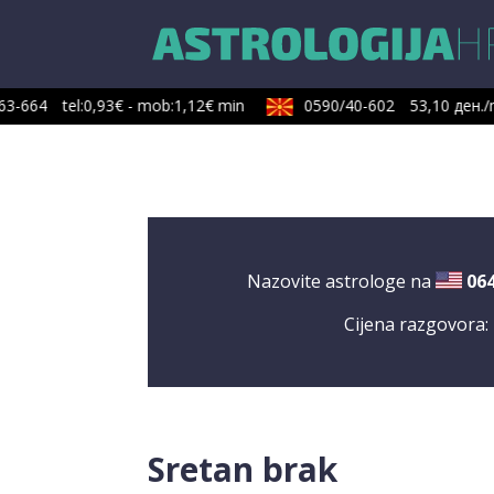
3-664
tel:0,93€ - mob:1,12€ min
0590/40-602
53,10 ден./m
Nazovite astrologe na
06
Cijena razgovora:
Sretan brak