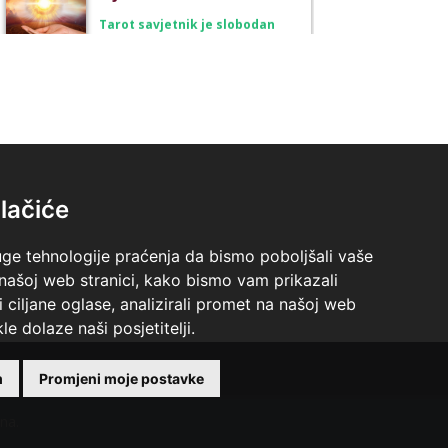
Tarot savjetnik je slobodan
TEHNIKE:
vedska astrologija (jyotish), reiki, tarot,
oracle karte, duhovni razgovori
Broj tel: 064/600-600
tel:0,93€ - mob:1,12€ min
lačiće
STOJA
/ Kod 31
Tarot savjetnik je slobodan
uge tehnologije praćenja da bismo poboljšali vaše
TEHNIKE:
kristalna kugla, tarot, vidovitost, visak
 našoj web stranici, kako bismo vam prikazali
i ciljane oglase, analizirali promet na našoj web
Broj tel: 064/600-600
le dolaze naši posjetitelji.
tel:0,93€ - mob:1,12€ min
m
Promjeni moje postavke
ina.
AZRA
/ Kod 02