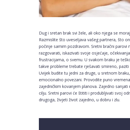
Dug i sretan brak svi žele, ali oko njega se mora
Razmislite što uveseljava vašeg partnera, što on 
počinje samim pozdravom. Sretni bračni parovi m
razgovarati, iskazivati svoje osjećaje, očekivan
frustracijama, o svemu. U svakom braku je teško, 
takve probleme trebate rješavati smireno, paziti d
Uvijek budite tu jedni za druge, u sretnom braku
emocionalno povezani. Provodite puno vremena z
zajedničkim kovanjem planova. Zajedno sanjati 
cilju. Sretni parovi će štititi i produbljivati svoj
drugoga, živjeti život zajedno, u dobru i zlu.