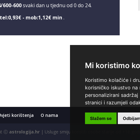
4/600-600
svaki dan u tjednu od 0 do 24.
tel:0,93€ - mob:1,12€ min
.
Mi koristimo ko
Koristimo kolačiće i dr
korisničko iskustvo na
personalizirani sadržaj 
stranici i razumjeli odak
Uvjeti korištenja
O nama
Slažem se
Odbija
ght Ⓒ
astrologija.hr
| Usluge smiju koristiti osobe starije od +18 god