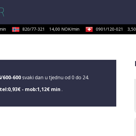
in
820/77-321
14,00 NOK/min
0901/120-021
3,50 
4/600-600
svaki dan u tjednu od 0 do 24.
tel:0,93€ - mob:1,12€ min
.