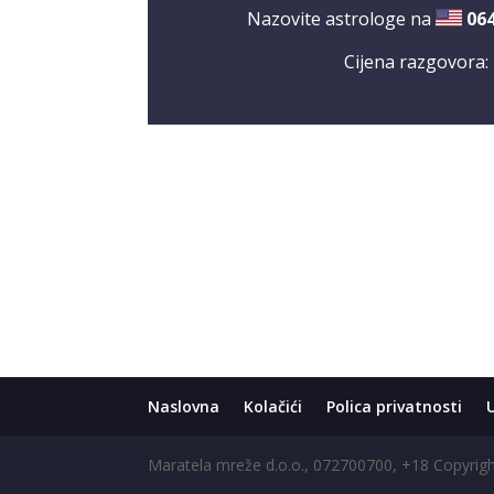
Nazovite astrologe na
06
Cijena razgovora:
Naslovna
Kolačići
Polica privatnosti
Maratela mreže d.o.o., 072700700, +18 Copyri