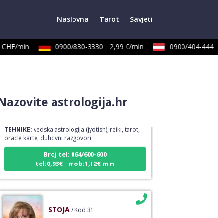
Naslovna
Tarot
Savjeti
CHF/min
0900/830-3330
2,99 €/min
0900/404-444
DIJA
/ Kod 64
Nazovite astrologija.hr
Tarot savjetnik je slobodan
TEHNIKE:
vedska astrologija (jyotish), reiki, tarot,
oracle karte, duhovni razgovori
Broj tel: 064/600-600
tel:0,93€ - mob:1,12€ min
STOJA
/ Kod 31
Tarot savjetnik je slobodan