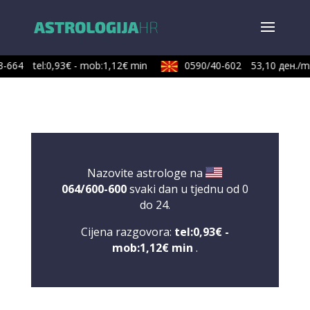
-664
tel:0,93€ - mob:1,12€ min
0590/40-602
53,10 ден./mi
Nazovite astrologe na
064/600-600
svaki dan u tjednu od 0
do 24.
Cijena razgovora:
tel:0,93€ -
mob:1,12€ min
.