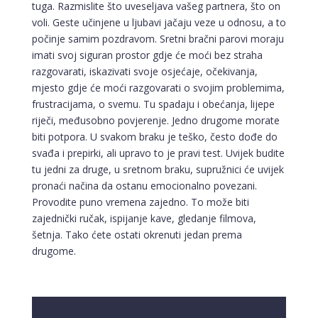
tuga. Razmislite što uveseljava vašeg partnera, što on
voli. Geste učinjene u ljubavi jačaju veze u odnosu, a to
počinje samim pozdravom. Sretni bračni parovi moraju
imati svoj siguran prostor gdje će moći bez straha
razgovarati, iskazivati svoje osjećaje, očekivanja,
mjesto gdje će moći razgovarati o svojim problemima,
frustracijama, o svemu. Tu spadaju i obećanja, lijepe
riječi, međusobno povjerenje. Jedno drugome morate
biti potpora. U svakom braku je teško, često dođe do
svađa i prepirki, ali upravo to je pravi test. Uvijek budite
tu jedni za druge, u sretnom braku, supružnici će uvijek
pronaći načina da ostanu emocionalno povezani.
Provodite puno vremena zajedno. To može biti
zajednički ručak, ispijanje kave, gledanje filmova,
šetnja. Tako ćete ostati okrenuti jedan prema
drugome.