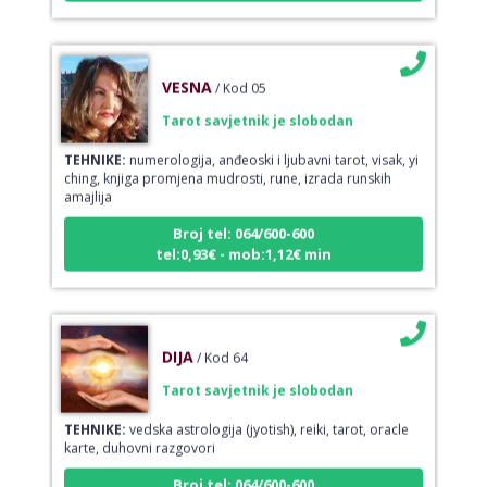
VESNA
/ Kod 05
Tarot savjetnik je slobodan
TEHNIKE:
numerologija, anđeoski i ljubavni tarot, visak, yi
ching, knjiga promjena mudrosti, rune, izrada runskih
amajlija
Broj tel: 064/600-600
tel:0,93€ - mob:1,12€ min
DIJA
/ Kod 64
Tarot savjetnik je slobodan
TEHNIKE:
vedska astrologija (jyotish), reiki, tarot, oracle
karte, duhovni razgovori
Broj tel: 064/600-600