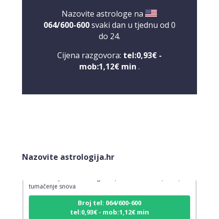
Nazovite astrologe na
064/600-600
svaki dan u tjednu od 0
do 24.
Cijena razgovora:
tel:0,93€ -
mob:1,12€ min
.
TINA
/ Kod 16
Nazovite astrologija.hr
Tarot savjetnik je slobodan
TEHNIKE:
psihološki razgovori, sudbinske karte, tarot,
tumačenje snova
Broj tel: 064/600-600
tel:0,93€ - mob:1,12€ min