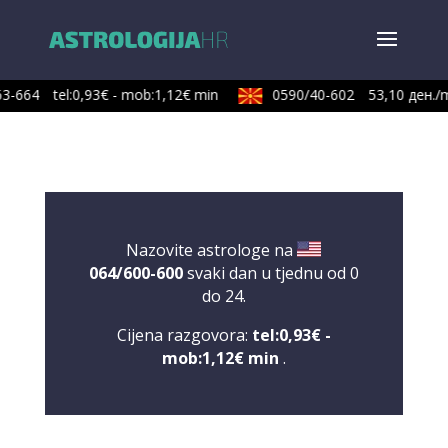
3-664
tel:0,93€ - mob:1,12€ min
0590/40-602
53,10 ден./m
Nazovite astrologe na
064/600-600
svaki dan u tjednu od 0
do 24.
Cijena razgovora:
tel:0,93€ -
mob:1,12€ min
.