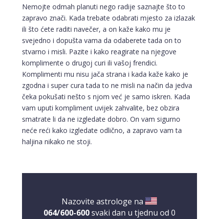
Nemojte odmah planuti nego radije saznajte što to
zapravo znači. Kada trebate odabrati mjesto za izlazak
ili što ćete raditi navečer, a on kaže kako mu je
svejedno i dopušta vama da odaberete tada on to
stvarno i misli. Pazite i kako reagirate na njegove
komplimente o drugoj curi ili vašoj frendici.
Komplimenti mu nisu jača strana i kada kaže kako je
zgodna i super cura tada to ne misli na način da jedva
čeka pokušati nešto s njom već je samo iskren. Kada
vam uputi kompliment uvijek zahvalite, bez obzira
smatrate li da ne izgledate dobro. On vam sigurno
neće reći kako izgledate odlično, a zapravo vam ta
haljina nikako ne stoji.
Nazovite astrologe na
064/600-600
svaki dan u tjednu od 0