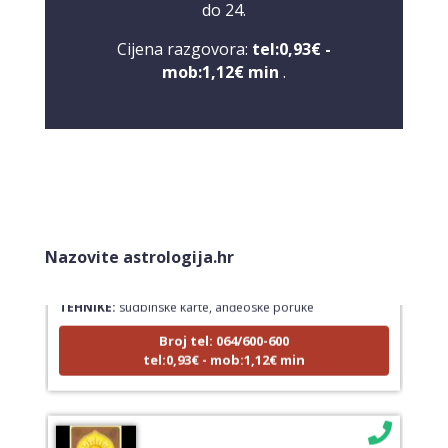
do 24.
Cijena razgovora:
tel:0,93€ -
mob:1,12€ min
.
LUCIJA
/ Kod #136
Nazovite astrologija.hr
Tarot savjetnik je zauzet
TEHNIKE:
sudbinske karte, anđeoske poruke
Broj tel: 064/600-600
tel:0,93€ - mob:1,12€ min