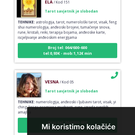
ELA
/ Kod 151
Tarot savjetnik je slobodan
TEHNIKE:
astrologija, tarot, numerološki tarot, visak, feng
shui numerologija, anđeoski brojevi, tumačenje snova,
rune, kristali, reiki, terapija bojama, anđeoske karte,
iscjeljivanje anđeoskim energijama
Broj tel: 064/600-600
tel:0,93€ - mob:1,12€ min
VESNA
/ Kod 05
Tarot savjetnik je slobodan
TEHNIKE:
numerologija, anđeoski i ljubavni tarot, visak, yi
ching, knjiga promjena mudrosti, rune, izrada runskih
amajlija
Broj tel: 064/600-600
Mi koristimo kolačiće
tel:0,93€ - mob:1,12€ min