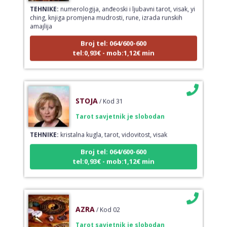
TEHNIKE:
numerologija, anđeoski i ljubavni tarot, visak, yi
ching, knjiga promjena mudrosti, rune, izrada runskih
amajlija
Broj tel: 064/600-600
tel:0,93€ - mob:1,12€ min
STOJA
/ Kod 31
Tarot savjetnik je slobodan
TEHNIKE:
kristalna kugla, tarot, vidovitost, visak
Broj tel: 064/600-600
tel:0,93€ - mob:1,12€ min
AZRA
/ Kod 02
Tarot savjetnik je slobodan