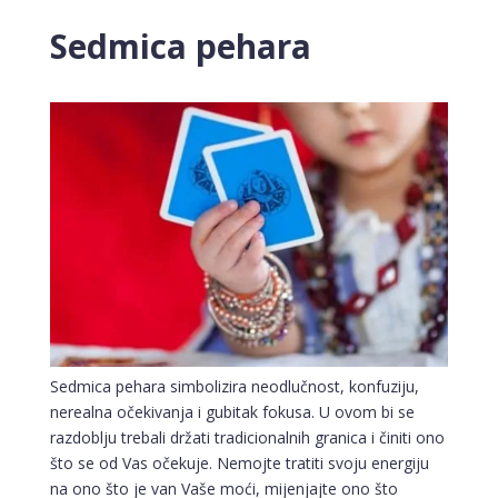
Sedmica pehara
Sedmica pehara simbolizira neodlučnost, konfuziju,
nerealna očekivanja i gubitak fokusa. U ovom bi se
razdoblju trebali držati tradicionalnih granica i činiti ono
što se od Vas očekuje. Nemojte tratiti svoju energiju
na ono što je van Vaše moći, mijenjajte ono što