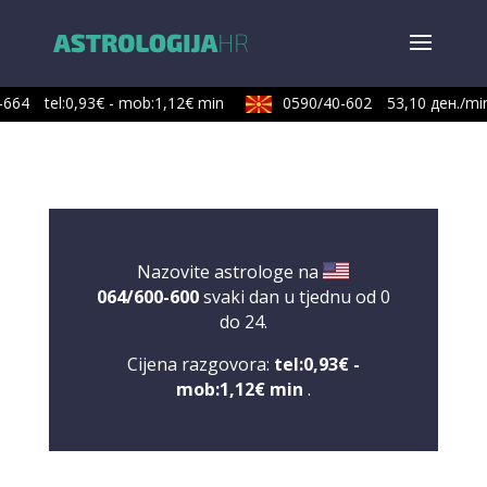
664
tel:0,93€ - mob:1,12€ min
0590/40-602
53,10 ден./min
Nazovite astrologe na
064/600-600
svaki dan u tjednu od 0
do 24.
Cijena razgovora:
tel:0,93€ -
mob:1,12€ min
.