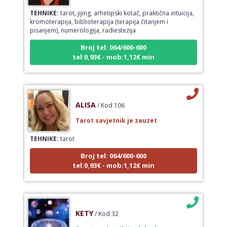
TEHNIKE:
tarot, jijing, arhetipski kotač, praktična intuicija,
kromoterapija, biblioterapija (terapija čitanjem i
pisanjem), numerologija, radiestezija
Broj tel: 064/600-600
tel:0,93€ - mob:1,12€ min
ALISA
/ Kod 106
Tarot savjetnik je zauzet
TEHNIKE:
tarot
Broj tel: 064/600-600
tel:0,93€ - mob:1,12€ min
KETY
/ Kod 32
Tarot savjetnik je slobodan