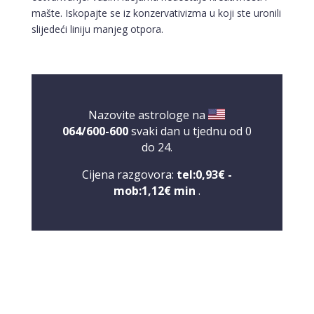
mašte. Iskopajte se iz konzervativizma u koji ste uronili
slijedeći liniju manjeg otpora.
Nazovite astrologe na
064/600-600
svaki dan u tjednu od 0
do 24.
Cijena razgovora:
tel:0,93€ -
mob:1,12€ min
.
NIVES
/ Kod 20
Tarot savjetnik je zauzet