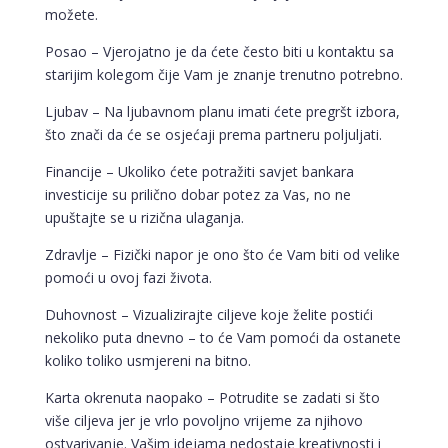
možete.
Posao – Vjerojatno je da ćete često biti u kontaktu sa
starijim kolegom čije Vam je znanje trenutno potrebno.
Ljubav – Na ljubavnom planu imati ćete pregršt izbora,
što znači da će se osjećaji prema partneru poljuljati.
Financije – Ukoliko ćete potražiti savjet bankara
investicije su prilično dobar potez za Vas, no ne
upuštajte se u rizična ulaganja.
Zdravlje – Fizički napor je ono što će Vam biti od velike
pomoći u ovoj fazi života.
Duhovnost – Vizualizirajte ciljeve koje želite postići
nekoliko puta dnevno – to će Vam pomoći da ostanete
koliko toliko usmjereni na bitno.
Karta okrenuta naopako – Potrudite se zadati si što
više ciljeva jer je vrlo povoljno vrijeme za njihovo
ostvarivanje. Vašim idejama nedostaje kreativnosti i