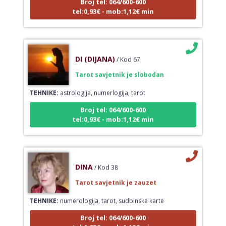
tel:0,93€ - mob:1,12€ min
DI (DIJANA)
/ Kod 67
Tarot savjetnik je slobodan
TEHNIKE:
astrologija, numerlogija, tarot
Broj tel: 064/600-600
tel:0,93€ - mob:1,12€ min
DINA
/ Kod 38
Tarot savjetnik je zauzet
TEHNIKE:
numerologija, tarot, sudbinske karte
Broj tel: 064/600-600
tel:0,93€ - mob:1,12€ min