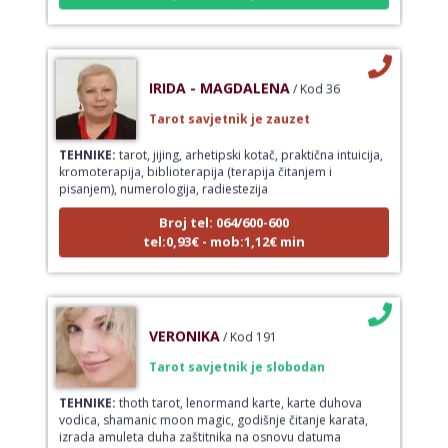
IRIDA - MAGDALENA
/ Kod 36
Tarot savjetnik je zauzet
TEHNIKE:
tarot, jijing, arhetipski kotač, praktična intuicija,
kromoterapija, biblioterapija (terapija čitanjem i
pisanjem), numerologija, radiestezija
Broj tel: 064/600-600
tel:0,93€ - mob:1,12€ min
VERONIKA
/ Kod 191
Tarot savjetnik je slobodan
TEHNIKE:
thoth tarot, lenormand karte, karte duhova
vodica, shamanic moon magic, godišnje čitanje karata,
izrada amuleta duha zaštitnika na osnovu datuma
rođenja, izrada amuleta za poslovna, ljubavna i druga