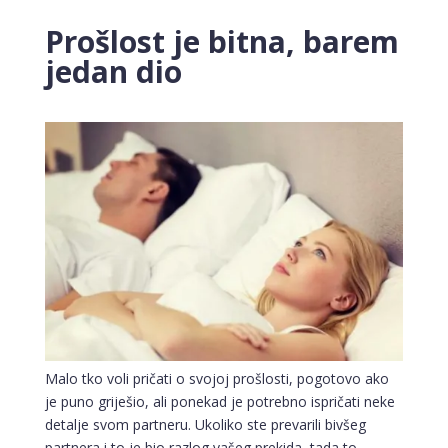
Prošlost je bitna, barem
jedan dio
Malo tko voli pričati o svojoj prošlosti, pogotovo ako
je puno griješio, ali ponekad je potrebno ispričati neke
detalje svom partneru. Ukoliko ste prevarili bivšeg
partnera i to je bio razlog vašeg prekida, tada to