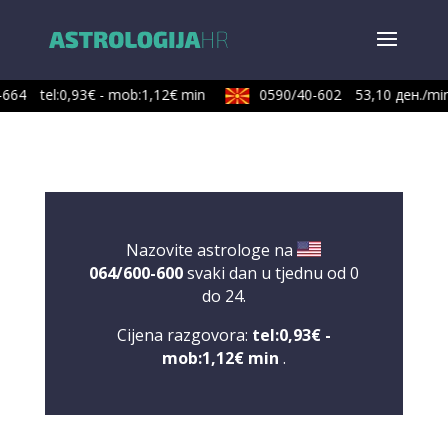
664
tel:0,93€ - mob:1,12€ min
0590/40-602
53,10 ден./min
Nazovite astrologe na
064/600-600
svaki dan u tjednu od 0
do 24.
Cijena razgovora:
tel:0,93€ -
mob:1,12€ min
.