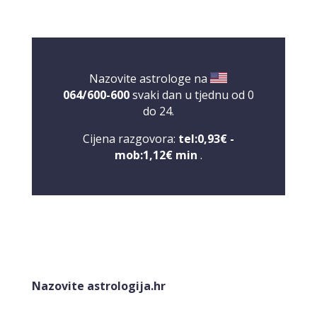
Nazovite astrologe na
064/600-600
svaki dan u tjednu od 0
do 24.
Cijena razgovora:
tel:0,93€ -
mob:1,12€ min
.
NIVES
/ Kod 20
Tarot savjetnik je zauzet
Nazovite astrologija.hr
TEHNIKE:
astrologija, sudbinske karte, tarot