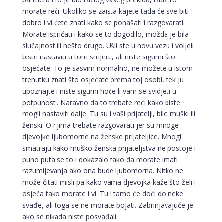
morate reći. Ukoliko se zaista kajete tada će sve biti
dobro i vi ćete znati kako se ponašati i razgovarati.
Morate ispričati i kako se to dogodilo, možda je bila
slučajnost ili nešto drugo. Ušli ste u novu vezu i voljeli
biste nastaviti u tom smjeru, ali niste sigurni što
osjećate. To je sasvim normalno, ne možete u istom
trenutku znati što osjećate prema toj osobi, tek ju
upoznajte i niste sigurni hoće li vam se svidjeti u
potpunosti. Naravno da to trebate reći kako biste
mogli nastaviti dalje. Tu su i vaši prijatelji, bilo muški ili
ženski. O njima trebate razgovarati jer su mnoge
djevojke ljubomorne na ženske prijateljice. Mnogi
smatraju kako muško ženska prijateljstva ne postoje i
puno puta se to i dokazalo tako da morate imati
razumijevanja ako ona bude ljubomorna. Nitko ne
može čitati misli pa kako vama djevojka kaže što želi i
osjeća tako morate i vi. Tu i tamo će doći do neke
svađe, ali toga se ne morate bojati. Zabrinjavajuće je
ako se nikada niste posvađali.