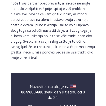
hoće li vas partner opet prevariti, ali nikada nemojte
prenaglo zaključiti već prije ispitajte vaš problem i
riješite sve. Možda će vam činiti čudnim, ali mnogi
parovi zaborave na aferu i nastave svoju vezu koja
postaje čvršća i puno iskrenija. Oni se vole i upravo
zbog toga su odlučili nastaviti dalje, ali i zbog toga je
njihova komunikacija bolja te se više trude jedan oko
drugog. Svatko ima svoj razlog zašto je to učinio.
Mnogi ljudi će to i nastaviti, ali i mnogi će priznati svoju
grešku i neće ju više ponoviti već se se više truditi oko
svoje veze ili braka.
Nazovite astrologe na
064/600-600
svaki dan u tjednu od 0
do 24.