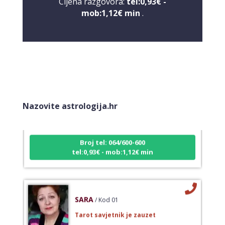
Cijena razgovora:
tel:0,93€ -
mob:1,12€ min
.
ŽANA
/ Kod 135
Tarot savjetnik je slobodan
Nazovite astrologija.hr
TEHNIKE:
tarot, astrologija, rune
Broj tel: 064/600-600
tel:0,93€ - mob:1,12€ min
SARA
/ Kod 01
Tarot savjetnik je zauzet