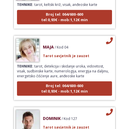
TEHNIKE:
tarot, keltski križ, visak, anđeoske karte
Broj tel: 064/600-600
tel:0,93€ - mob:1,12€ min
MAJA
/ Kod 04
Tarot savjetnik je zauzet
TEHNIKE:
tarot, detekcija i skidanje uroka, vidovitost,
visak, sudbinske karte, numerologija, energija na daljinu,
energetsko čišćenje aure, anđeoske karte
Broj tel: 064/600-600
tel:0,93€ - mob:1,12€ min
DOMINIK
/ Kod 127
Tarot savjetnik je zauzet