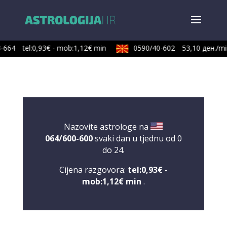
-664
tel:0,93€ - mob:1,12€ min
0590/40-602
53,10 ден./min
Nazovite astrologe na
064/600-600
svaki dan u tjednu od 0
do 24.
Cijena razgovora:
tel:0,93€ -
mob:1,12€ min
.