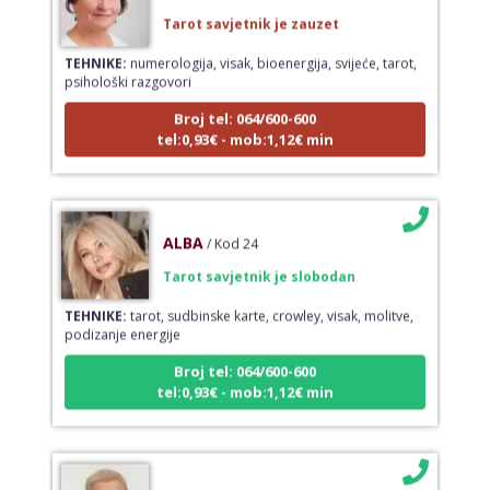
Tarot savjetnik je zauzet
TEHNIKE:
numerologija, visak, bioenergija, svijeće, tarot,
psihološki razgovori
Broj tel: 064/600-600
tel:0,93€ - mob:1,12€ min
ALBA
/ Kod 24
Tarot savjetnik je slobodan
TEHNIKE:
tarot, sudbinske karte, crowley, visak, molitve,
podizanje energije
Broj tel: 064/600-600
tel:0,93€ - mob:1,12€ min
IRIDA - MAGDALENA
/ Kod 36