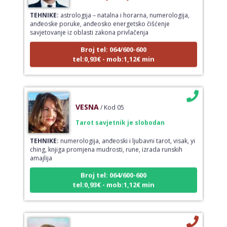
TEHNIKE:
astrologija – natalna i horarna, numerologija,
anđeoske poruke, anđeosko energetsko čišćenje
savjetovanje iz oblasti zakona privlačenja
Broj tel: 064/600-600
tel:0,93€ - mob:1,12€ min
VESNA
/ Kod 05
Tarot savjetnik je slobodan
TEHNIKE:
numerologija, anđeoski i ljubavni tarot, visak, yi
ching, knjiga promjena mudrosti, rune, izrada runskih
amajlija
Broj tel: 064/600-600
tel:0,93€ - mob:1,12€ min
STOJA