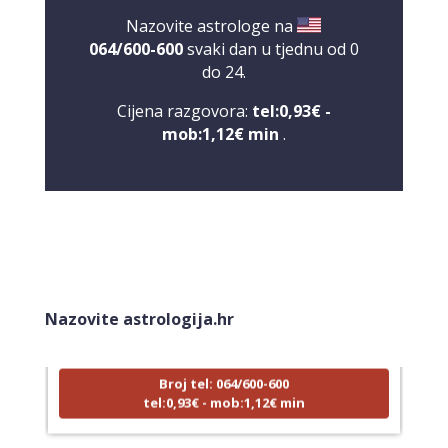
Nazovite astrologe na
064/600-600
svaki dan u tjednu od 0
do 24.
Cijena razgovora:
tel:0,93€ -
mob:1,12€ min
.
LUCIJA
/ Kod #136
Tarot savjetnik je zauzet
Nazovite astrologija.hr
TEHNIKE:
sudbinske karte, anđeoske poruke
Broj tel: 064/600-600
tel:0,93€ - mob:1,12€ min