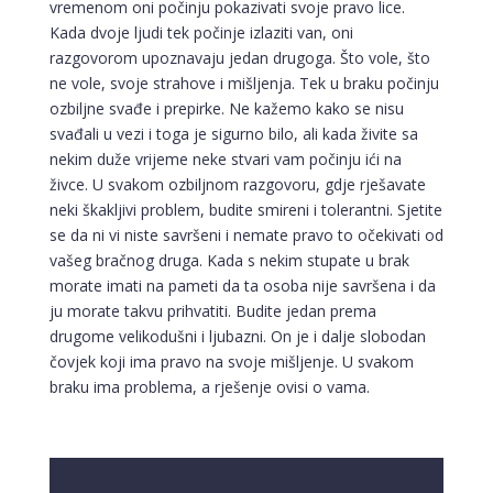
vremenom oni počinju pokazivati svoje pravo lice.
Kada dvoje ljudi tek počinje izlaziti van, oni
razgovorom upoznavaju jedan drugoga. Što vole, što
ne vole, svoje strahove i mišljenja. Tek u braku počinju
ozbiljne svađe i prepirke. Ne kažemo kako se nisu
svađali u vezi i toga je sigurno bilo, ali kada živite sa
nekim duže vrijeme neke stvari vam počinju ići na
živce. U svakom ozbiljnom razgovoru, gdje rješavate
neki škakljivi problem, budite smireni i tolerantni. Sjetite
se da ni vi niste savršeni i nemate pravo to očekivati od
vašeg bračnog druga. Kada s nekim stupate u brak
morate imati na pameti da ta osoba nije savršena i da
ju morate takvu prihvatiti. Budite jedan prema
drugome velikodušni i ljubazni. On je i dalje slobodan
čovjek koji ima pravo na svoje mišljenje. U svakom
braku ima problema, a rješenje ovisi o vama.