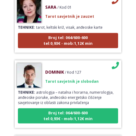
SARA
/ Kod 01
Tarot savjetnik je zauzet
TEHNIKE:
tarot, keltski križ, visak, anđeoske karte
Broj tel: 064/600-600
tel:0,93€ - mob:1,12€ min
DOMINIK
/ Kod 127
Tarot savjetnik je slobodan
TEHNIKE:
astrologija – natalna i horarna, numerologija,
anđeoske poruke, anđeosko energetsko čišćenje
savjetovanje iz oblasti zakona privlačenja
Broj tel: 064/600-600
tel:0,93€ - mob:1,12€ min