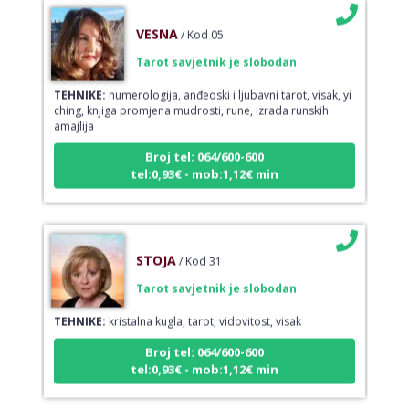
VESNA
/ Kod 05
Tarot savjetnik je slobodan
TEHNIKE:
numerologija, anđeoski i ljubavni tarot, visak, yi
ching, knjiga promjena mudrosti, rune, izrada runskih
amajlija
Broj tel: 064/600-600
tel:0,93€ - mob:1,12€ min
STOJA
/ Kod 31
Tarot savjetnik je slobodan
TEHNIKE:
kristalna kugla, tarot, vidovitost, visak
Broj tel: 064/600-600
tel:0,93€ - mob:1,12€ min