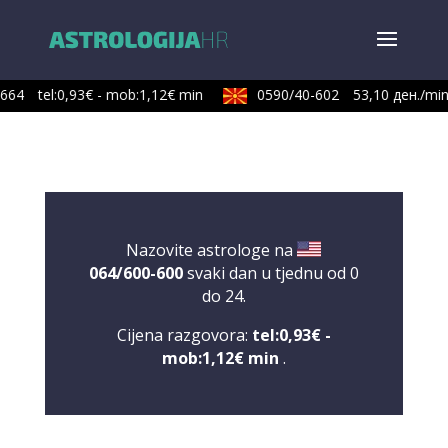
64
tel:0,93€ - mob:1,12€ min
0590/40-602
53,10 ден./min
Nazovite astrologe na
064/600-600
svaki dan u tjednu od 0
do 24.
Cijena razgovora:
tel:0,93€ -
mob:1,12€ min
.