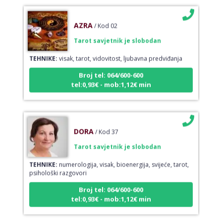
AZRA
/ Kod 02
Tarot savjetnik je slobodan
TEHNIKE:
visak, tarot, vidovitost, ljubavna predviđanja
Broj tel: 064/600-600
tel:0,93€ - mob:1,12€ min
DORA
/ Kod 37
Tarot savjetnik je slobodan
TEHNIKE:
numerologija, visak, bioenergija, svijeće, tarot,
psihološki razgovori
Broj tel: 064/600-600
tel:0,93€ - mob:1,12€ min