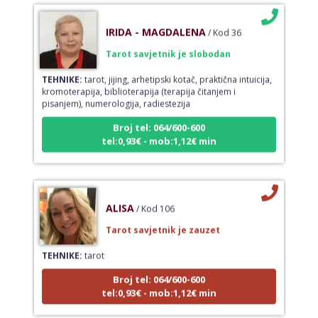
IRIDA - MAGDALENA
/ Kod 36
Tarot savjetnik je slobodan
TEHNIKE:
tarot, jijing, arhetipski kotač, praktična intuicija,
kromoterapija, biblioterapija (terapija čitanjem i
pisanjem), numerologija, radiestezija
Broj tel: 064/600-600
tel:0,93€ - mob:1,12€ min
ALISA
/ Kod 106
Tarot savjetnik je zauzet
TEHNIKE:
tarot
Broj tel: 064/600-600
tel:0,93€ - mob:1,12€ min