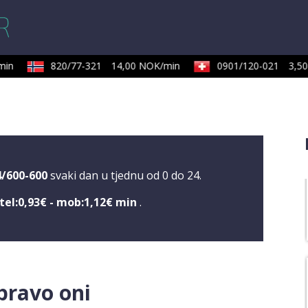
in
820/77-321
14,00 NOK/min
0901/120-021
3,50 
4/600-600
svaki dan u tjednu od 0 do 24.
tel:0,93€ - mob:1,12€ min
.
pravo oni