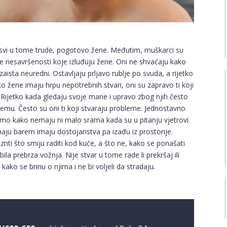
e svi u tome trude, pogotovo žene. Međutim, muškarci su
je nesavršenosti koje izluđuju žene. Oni ne shvaćaju kako
zaista neuredni. Ostavljaju prljavo rublje po svuda, a rijetko
o žene imaju hrpu nepotrebnih stvari, oni su zapravo ti koji
ti. Rijetko kada gledaju svoje mane i upravo zbog njih često
vemu. Često su oni ti koji stvaraju probleme. Jednostavno
žemo kako nemaju ni malo srama kada su u pitanju vjetrovi.
imaju barem imaju dostojanstva pa izađu iz prostorije.
znti što smiju raditi kod kuće, a što ne, kako se ponašati
ila prebrza vožnja. Nije stvar u tome rade li prekršaj ili
ako se brinu o njima i ne bi voljeli da stradaju.