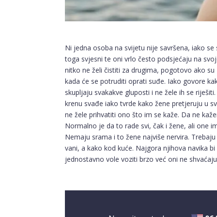
Ni jedna osoba na svijetu nije savršena, iako s
toga svjesni te oni vrlo često podsjećaju na svo
nitko ne želi čistiti za drugima, pogotovo ako su 
kada će se potruditi oprati suđe. Iako govore kak
skupljaju svakakve gluposti i ne žele ih se riješi
krenu svađe iako tvrde kako žene pretjeruju u s
ne žele prihvatiti ono što im se kaže. Da ne ka
Normalno je da to rade svi, čak i žene, ali one 
Nemaju srama i to žene najviše nervira. Trebaju 
vani, a kako kod kuće. Najgora njihova navika bi b
jednostavno vole voziti brzo već oni ne shvaćaju k