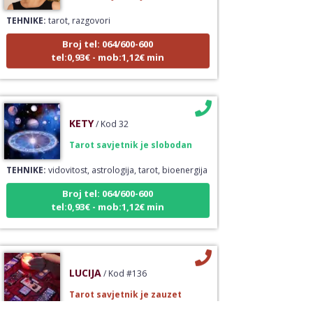
TEHNIKE:
tarot, razgovori
Broj tel: 064/600-600
tel:0,93€ - mob:1,12€ min
KETY
/ Kod 32
Tarot savjetnik je slobodan
TEHNIKE:
vidovitost, astrologija, tarot, bioenergija
Broj tel: 064/600-600
tel:0,93€ - mob:1,12€ min
LUCIJA
/ Kod #136
Tarot savjetnik je zauzet
TEHNIKE:
sudbinske karte, anđeoske poruke