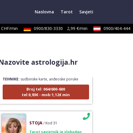
Naslovna
Tarot
Savjeti
CHF/min
0900/830-3330
2,99 €/min
0900/404-444
LUCIJA
/ Kod #136
Nazovite astrologija.hr
Tarot savjetnik je zauzet
TEHNIKE:
sudbinske karte, anđeoske poruke
Broj tel: 064/600-600
tel:0,93€ - mob:1,12€ min
STOJA
/ Kod 31
Tarot savjetnik je slobodan