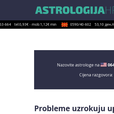
3-664
tel:0,93€ - mob:1,12€ min
0590/40-602
53,10 ден./m
Nazovite astrologe na
06
Cijena razgovora:
Probleme uzrokuju u