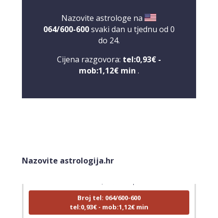
Nazovite astrologe na
064/600-600
svaki dan u tjednu od 0
do 24.
Cijena razgovora:
tel:0,93€ -
mob:1,12€ min
.
LUCIJA
/ Kod #136
Nazovite astrologija.hr
Tarot savjetnik je zauzet
TEHNIKE:
sudbinske karte, anđeoske poruke
Broj tel: 064/600-600
tel:0,93€ - mob:1,12€ min