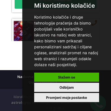
tel:0,93€ - mob:1,12€ min
Mi koristimo kolačiće
Koristimo kolačiće i druge
tehnologije praćenja da bismo
LUCIJA
/ Kod #136
poboljšali vaše korisničko
Tarot savjetnik je zauzet
iskustvo na našoj web stranici,
kako bismo vam prikazali
TEHNIKE:
sudbinske karte, anđeoske poruke
personalizirani sadržaj i ciljane
Broj tel: 064/600-600
oglase, analizirali promet na našoj
tel:0,93€ - mob:1,12€ min
web stranici i razumjeli odakle
dolaze naši posjetitelji.
Naslovna
Kolačići
Polica privatnosti
Slažem se
TEODORA
/ Kod 29
Uvjeti korištenja
O nama
Tarot savjetnik je slobodan
Odbijam
TEHNIKE:
tarot, lenormand, crowley, visak, kristalna
Maratela mreže d.o.o., 072700700, +18 Copyright Ⓒ
Promjeni moje postavke
kugla, terapija kristalima, čišćenje sure, izrada amajlija za
astrologija.hr
| Usluge smiju koristiti osobe starije od
ljubav, novac, posao, urođena vidovitost, astrologija,
+18 godina.
kristali, karmička astrologija analiza snova, magijski rituali