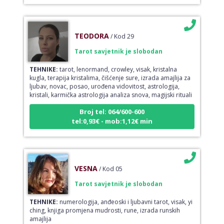
TEODORA
/ Kod 29
Tarot savjetnik je slobodan
TEHNIKE:
tarot, lenormand, crowley, visak, kristalna
kugla, terapija kristalima, čišćenje sure, izrada amajlija za
ljubav, novac, posao, urođena vidovitost, astrologija,
kristali, karmička astrologija analiza snova, magijski rituali
Broj tel: 064/600-600
tel:0,93€ - mob:1,12€ min
VESNA
/ Kod 05
Tarot savjetnik je slobodan
TEHNIKE:
numerologija, anđeoski i ljubavni tarot, visak, yi
ching, knjiga promjena mudrosti, rune, izrada runskih
amajlija