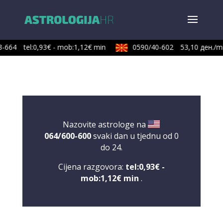
-664
tel:0,93€ - mob:1,12€ min
0590/40-602
53,10 ден./mi
Nazovite astrologe na
064/600-600
svaki dan u tjednu od 0
do 24.
Cijena razgovora:
tel:0,93€ -
mob:1,12€ min
.