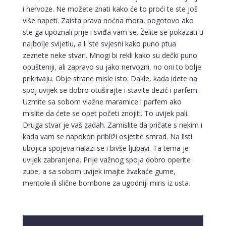
i nervoze. Ne možete znati kako će to proći te ste još
više napeti. Zaista prava noćna mora, pogotovo ako
ste ga upoznali prije i sviđa vam se. Želite se pokazati u
najbolje svijetlu, a li ste svjesni kako puno ptua
zeznete neke stvari. Mnogi bi rekli kako su dečki puno
opušteniji, ali zapravo su jako nervozni, no oni to bolje
prikrivaju. Obje strane misle isto. Dakle, kada idete na
spoj uvijek se dobro otuširajte i stavite dezić i parfem.
Uzmite sa sobom vlažne maramice i parfem ako
mislite da ćete se opet početi znojiti. To uvijek pali.
Druga stvar je vaš zadah. Zamislite da pričate s nekim i
kada vam se napokon približi osjetite smrad. Na listi
ubojica spojeva nalazi se i bivše ljubavi. Ta tema je
uvijek zabranjena. Prije važnog spoja dobro operite
zube, a sa sobom uvijek imajte žvakaće gume,
mentole ili slične bombone za ugodniji miris iz usta.