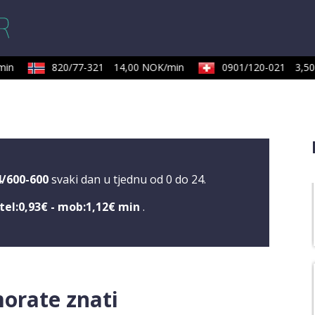
in
820/77-321
14,00 NOK/min
0901/120-021
3,50 
4/600-600
svaki dan u tjednu od 0 do 24.
tel:0,93€ - mob:1,12€ min
.
morate znati