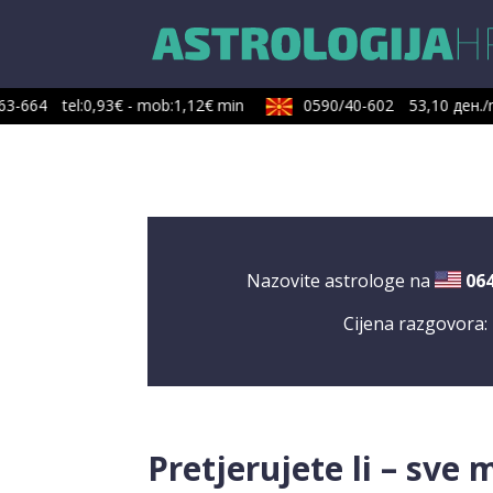
3-664
tel:0,93€ - mob:1,12€ min
0590/40-602
53,10 ден./m
Nazovite astrologe na
06
Cijena razgovora:
Pretjerujete li – sve 