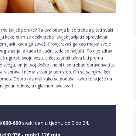
mu šalješ poruke? Ta dva pitanja bi se trebala pitati svaki
kako bi im se dečki trebali uvijek javljati i opravdavati.
arem javiti kada ga zoveš. Provjeravaš ga kao majka svoje
g znanja, a kada to i učini tada se naljutiš. To nije zdrav
š ugroziti svoju vezu, a često znaš takva biti prema
ije svega, on je tvoj dečko i ne bi ti se trebao opravdavati za
ma rasprave i nema zivkanja non stop. On se sa njima želi
i ometa.Dobro razmisli kako se ponaša i kako to utječe na
ni jedan odnos, a uglavnom sve kvari.
4/600-600
svaki dan u tjednu od 0 do 24.
tel:0,93€ - mob:1,12€ min
.