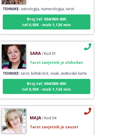
TEHNIKE:
astrologija, numerologija, tarot
Broj tel: 064/600-600
tel:0,93€ - mob:1,12€ min
SARA
/ Kod 01
Tarot savjetnik je slobodan
TEHNIKE:
tarot, keltski križ, visak, anđeoske karte
Broj tel: 064/600-600
tel:0,93€ - mob:1,12€ min
MAJA
/ Kod 04
Tarot savjetnik je zauzet
TEHNIKE:
tarot, detekcija i skidanje uroka,