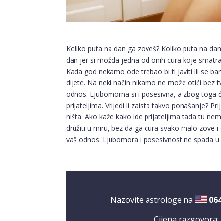
Koliko puta na dan ga zoveš? Koliko puta na dan 
dan jer si možda jedna od onih cura koje smatraju 
Kada god nekamo ode trebao bi ti javiti ili se b
dijete. Na neki način nikamo ne može otići bez tvo
odnos. Ljubomorna si i posesivna, a zbog toga će
prijateljima. Vrijedi li zaista takvo ponašanje? Pr
ništa. Ako kaže kako ide prijateljima tada tu ne
družiti u miru, bez da ga cura svako malo zove 
vaš odnos. Ljubomora i posesivnost ne spada u 
Nazovite astrologe na
06
Cijena razgovora: