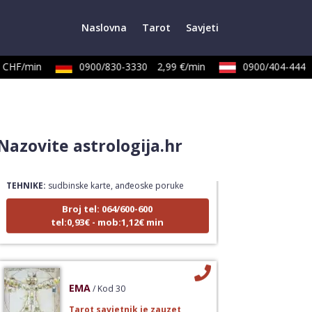
Naslovna
Tarot
Savjeti
CHF/min
0900/830-3330
2,99 €/min
0900/404-444
LUCIJA
/ Kod #136
Nazovite astrologija.hr
Tarot savjetnik je zauzet
TEHNIKE:
sudbinske karte, anđeoske poruke
Broj tel: 064/600-600
tel:0,93€ - mob:1,12€ min
EMA
/ Kod 30
Tarot savjetnik je zauzet