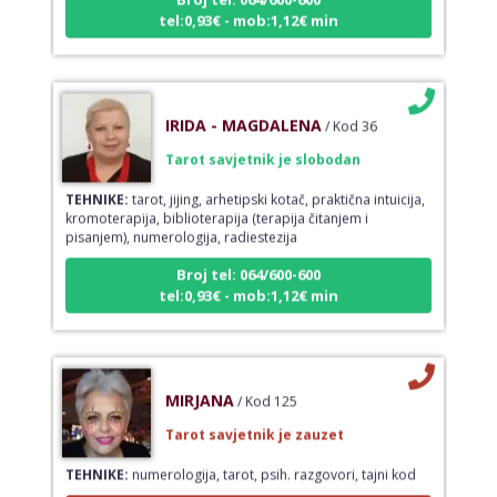
tel:0,93€ - mob:1,12€ min
IRIDA - MAGDALENA
/ Kod 36
Tarot savjetnik je slobodan
TEHNIKE:
tarot, jijing, arhetipski kotač, praktična intuicija,
kromoterapija, biblioterapija (terapija čitanjem i
pisanjem), numerologija, radiestezija
Broj tel: 064/600-600
tel:0,93€ - mob:1,12€ min
MIRJANA
/ Kod 125
Tarot savjetnik je zauzet
TEHNIKE:
numerologija, tarot, psih. razgovori, tajni kod
Broj tel: 064/600-600