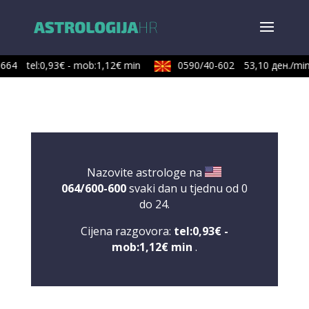
64
tel:0,93€ - mob:1,12€ min
0590/40-602
53,10 ден./min
Nazovite astrologe na
064/600-600
svaki dan u tjednu od 0
do 24.
Cijena razgovora:
tel:0,93€ -
mob:1,12€ min
.