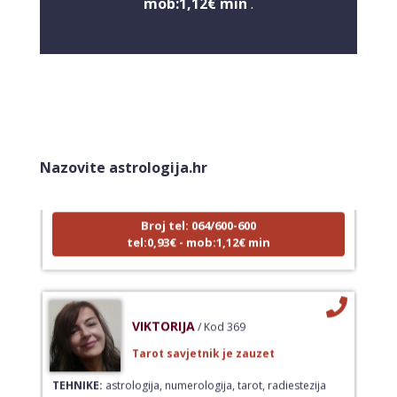
mob:1,12€ min
.
NIVES
/ Kod 20
Tarot savjetnik je zauzet
Nazovite astrologija.hr
TEHNIKE:
astrologija, sudbinske karte, tarot
Broj tel: 064/600-600
tel:0,93€ - mob:1,12€ min
VIKTORIJA
/ Kod 369
Tarot savjetnik je zauzet
TEHNIKE:
astrologija, numerologija, tarot, radiestezija