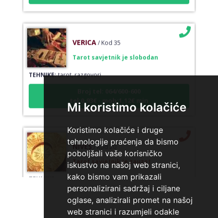
VERICA
/ Kod 35
Tarot savjetnik je slobodan
TEHNIKE:
tarot, razgovori
Broj tel: 064/600-600
tel:0,93€ - mob:1,12€ min
Mi koristimo kolačiće
Koristimo kolačiće i druge
NIVES
/ Kod 20
tehnologije praćenja da bismo
poboljšali vaše korisničko
Tarot savjetnik je zauzet
iskustvo na našoj web stranici,
TEHNIKE:
astrologija, sudbinske karte, tarot
kako bismo vam prikazali
Broj tel: 064/600-600
personalizirani sadržaj i ciljane
tel:0,93€ - mob:1,12€ min
oglase, analizirali promet na našoj
web stranici i razumjeli odakle