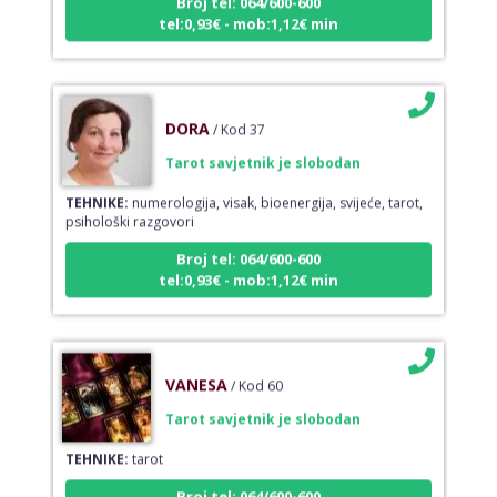
tel:0,93€ - mob:1,12€ min
DORA
/ Kod 37
Tarot savjetnik je slobodan
TEHNIKE:
numerologija, visak, bioenergija, svijeće, tarot,
psihološki razgovori
Broj tel: 064/600-600
tel:0,93€ - mob:1,12€ min
VANESA
/ Kod 60
Tarot savjetnik je slobodan
TEHNIKE:
tarot
Broj tel: 064/600-600