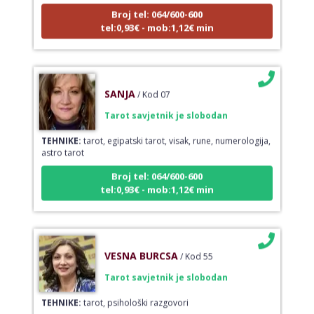
Broj tel: 064/600-600
tel:0,93€ - mob:1,12€ min
SANJA
/ Kod 07
Tarot savjetnik je slobodan
TEHNIKE:
tarot, egipatski tarot, visak, rune, numerologija,
astro tarot
Broj tel: 064/600-600
tel:0,93€ - mob:1,12€ min
VESNA BURCSA
/ Kod 55
Tarot savjetnik je slobodan
TEHNIKE:
tarot, psihološki razgovori
Broj tel: 064/600-600