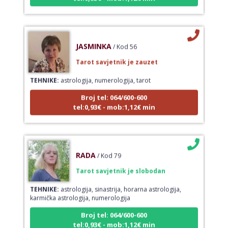
JASMINKA
/ Kod 56
Tarot savjetnik je zauzet
TEHNIKE:
astrologija, numerologija, tarot
Broj tel: 064/600-600
tel:0,93€ - mob:1,12€ min
RADA
/ Kod 79
Tarot savjetnik je slobodan
TEHNIKE:
astrologija, sinastrija, horarna astrologija,
karmička astrologija, numerologija
Broj tel: 064/600-600
tel:0,93€ - mob:1,12€ min