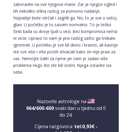
zaboravite na sve njegove mane. Zar je njegov izgled i
tih nekoliko vrlina razlog za ponovno nadanje.
Najradije biste otrčali i zagrlili ga. No, to je sve u vašoj
glavi. U početku je to sasvim normalno. To je teško
činiti kada su dvoje ljudi u vezi. Bez kompromisa nema
ni veze. Upravo to vam je prvi razlog zašto ga trebate
ignorirati. U početku je sve bli divno i krasno, ali kasnije
ste sve više i više počeli shvaćati kako on nije pravi za
vas. Nemojte žaliti za njime jer vam je zadao više
problema nego što ste bili sretni. Njega ostavite iza
sebe.
Nazovite astrologe na
064/600-600
svaki dan u tjednu od 0
do 24.
Cijena razgovora:
tel:0,93€ -