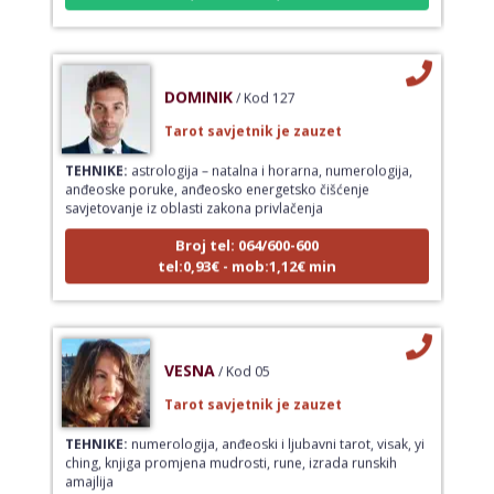
DOMINIK
/ Kod 127
Tarot savjetnik je zauzet
TEHNIKE:
astrologija – natalna i horarna, numerologija,
anđeoske poruke, anđeosko energetsko čišćenje
savjetovanje iz oblasti zakona privlačenja
Broj tel: 064/600-600
tel:0,93€ - mob:1,12€ min
VESNA
/ Kod 05
Tarot savjetnik je zauzet
TEHNIKE:
numerologija, anđeoski i ljubavni tarot, visak, yi
ching, knjiga promjena mudrosti, rune, izrada runskih
amajlija