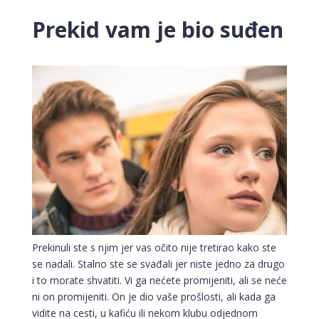
Prekid vam je bio suđen
Prekinuli ste s njim jer vas očito nije tretirao kako ste
se nadali. Stalno ste se svađali jer niste jedno za drugo
i to morate shvatiti. Vi ga nećete promijeniti, ali se neće
ni on promijeniti. On je dio vaše prošlosti, ali kada ga
vidite na cesti, u kafiću ili nekom klubu odjednom