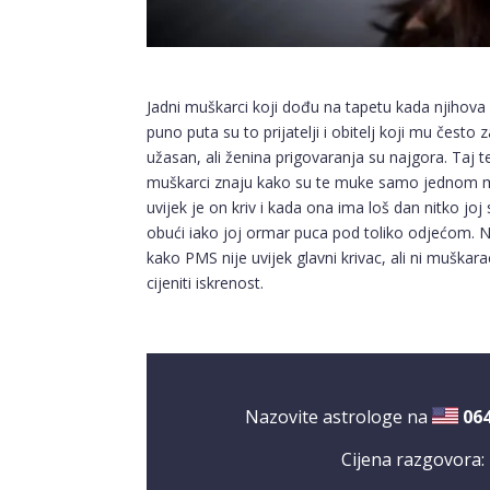
Jadni muškarci koji dođu na tapetu kada njihova
puno puta su to prijatelji i obitelj koji mu često
užasan, ali ženina prigovaranja su najgora. Taj te
muškarci znaju kako su te muke samo jednom mjes
uvijek je on kriv i kada ona ima loš dan nitko jo
obući iako joj ormar puca pod toliko odjećom. 
kako PMS nije uvijek glavni krivac, ali ni muškarac.
cijeniti iskrenost.
Nazovite astrologe na
06
Cijena razgovora: