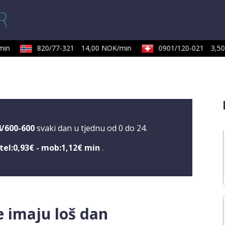
in
820/77-321
14,00 NOK/min
0901/120-021
3,50 
4/600-600
svaki dan u tjednu od 0 do 24.
tel:0,93€ - mob:1,12€ min
.
e imaju loš dan