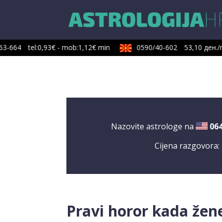
3-664
tel:0,93€ - mob:1,12€ min
0590/40-602
53,10 ден./m
Nazovite astrologe na
06
Cijena razgovora:
Pravi horor kada žen