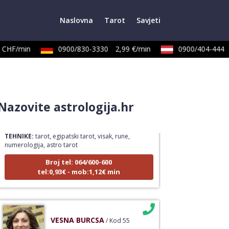
Naslovna
Tarot
Savjeti
CHF/min
0900/830-3330
2,99 €/min
0900/404-444
SANJA
/ Kod 07
Nazovite astrologija.hr
Tarot savjetnik je zauzet
TEHNIKE:
tarot, egipatski tarot, visak, rune,
numerologija, astro tarot
Broj tel: 064/600-600
tel:0,93€ - mob:1,12€ min
VESNA BURCSA
/ Kod 55