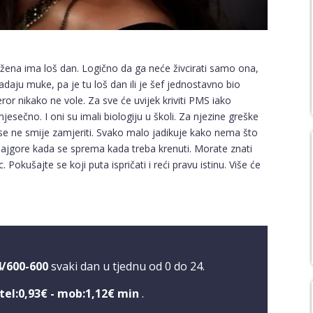
 žena ima loš dan. Logično da ga neće živcirati samo ona,
 zadaju muke, pa je tu loš dan ili je šef jednostavno bio
ror nikako ne vole. Za sve će uvijek kriviti PMS iako
ečno. I oni su imali biologiju u školi. Za njezine greške
j se ne smije zamjeriti. Svako malo jadikuje kako nema što
Najgore kada se sprema kada treba krenuti. Morate znati
 Pokušajte se koji puta ispričati i reći pravu istinu. Više će
4/600-600
svaki dan u tjednu od 0 do 24.
tel:0,93€ - mob:1,12€ min
.