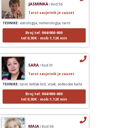
JASMINKA
/ Kod 56
Tarot savjetnik je zauzet
TEHNIKE:
astrologija, numerologija, tarot
Broj tel: 064/600-600
tel:0,93€ - mob:1,12€ min
SARA
/ Kod 01
Tarot savjetnik je zauzet
TEHNIKE:
tarot, keltski križ, visak, anđeoske karte
Broj tel: 064/600-600
tel:0,93€ - mob:1,12€ min
MAJA
/ Kod 04