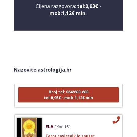
Cijena razgovora:
tel:0,93€ -
mob:1,12€ min
.
VIKTORIJA
/ Kod 369
Tarot savjetnik je zauzet
Nazovite astrologija.hr
TEHNIKE:
astrologija, numerologija, tarot, radiestezija
Broj tel: 064/600-600
tel:0,93€ - mob:1,12€ min
ELA
/ Kod 151
Tarot savjetnik je zauzet