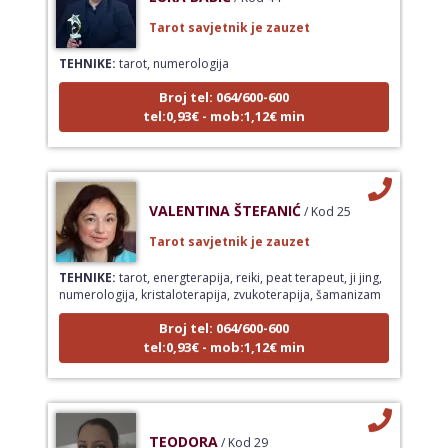
Tarot savjetnik je zauzet
TEHNIKE:
tarot, numerologija
Broj tel: 064/600-600
tel:0,93€ - mob:1,12€ min
VALENTINA ŠTEFANIĆ
/ Kod 25
Tarot savjetnik je zauzet
TEHNIKE:
tarot, energterapija, reiki, peat terapeut, ji jing,
numerologija, kristaloterapija, zvukoterapija, šamanizam
Broj tel: 064/600-600
tel:0,93€ - mob:1,12€ min
TEODORA
/ Kod 29