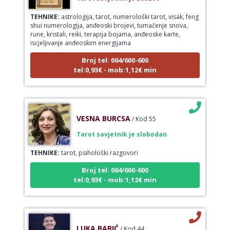
TEHNIKE:
astrologija, tarot, numerološki tarot, visak, feng
shui numerologija, anđeoski brojevi, tumačenje snova,
rune, kristali, reiki, terapija bojama, anđeoske karte,
iscjeljivanje anđeoskim energijama
Broj tel: 064/600-600
tel:0,93€ - mob:1,12€ min
VESNA BURCSA
/ Kod 55
Tarot savjetnik je slobodan
TEHNIKE:
tarot, psihološki razgovori
Broj tel: 064/600-600
tel:0,93€ - mob:1,12€ min
LUKA BABIĆ
/ Kod 44