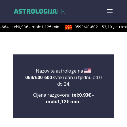
-664
tel:0,93€ - mob:1,12€ min
0590/40-602
53,10 ден./min
Nazovite astrologe na
064/600-600
svaki dan u tjednu od 0
do 24.
Cijena razgovora:
tel:0,93€ -
mob:1,12€ min
.