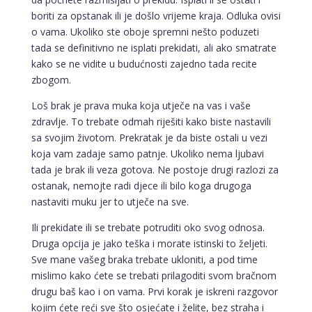
boriti za opstanak ili je došlo vrijeme kraja. Odluka ovisi
o vama. Ukoliko ste oboje spremni nešto poduzeti
tada se definitivno ne isplati prekidati, ali ako smatrate
kako se ne vidite u budućnosti zajedno tada recite
zbogom.
Loš brak je prava muka koja utječe na vas i vaše
zdravlje. To trebate odmah riješiti kako biste nastavili
sa svojim životom. Prekratak je da biste ostali u vezi
koja vam zadaje samo patnje. Ukoliko nema ljubavi
tada je brak ili veza gotova. Ne postoje drugi razlozi za
ostanak, nemojte radi djece ili bilo koga drugoga
nastaviti muku jer to utječe na sve.
Ili prekidate ili se trebate potruditi oko svog odnosa.
Druga opcija je jako teška i morate istinski to željeti.
Sve mane vašeg braka trebate ukloniti, a pod time
mislimo kako ćete se trebati prilagoditi svom bračnom
drugu baš kao i on vama. Prvi korak je iskreni razgovor
kojim ćete reći sve što osjećate i želite, bez straha i