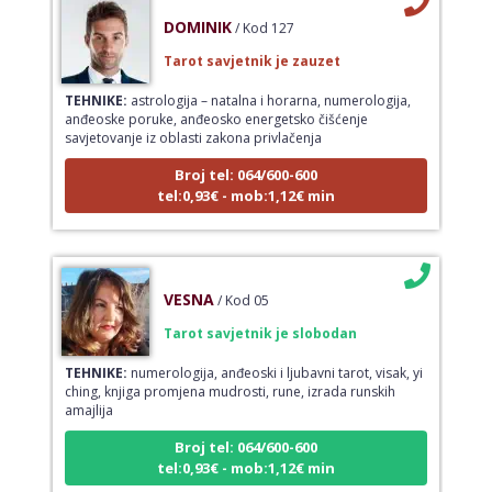
DOMINIK
/ Kod 127
Tarot savjetnik je zauzet
TEHNIKE:
astrologija – natalna i horarna, numerologija,
anđeoske poruke, anđeosko energetsko čišćenje
savjetovanje iz oblasti zakona privlačenja
Broj tel: 064/600-600
tel:0,93€ - mob:1,12€ min
VESNA
/ Kod 05
Tarot savjetnik je slobodan
TEHNIKE:
numerologija, anđeoski i ljubavni tarot, visak, yi
ching, knjiga promjena mudrosti, rune, izrada runskih
amajlija
Broj tel: 064/600-600
tel:0,93€ - mob:1,12€ min