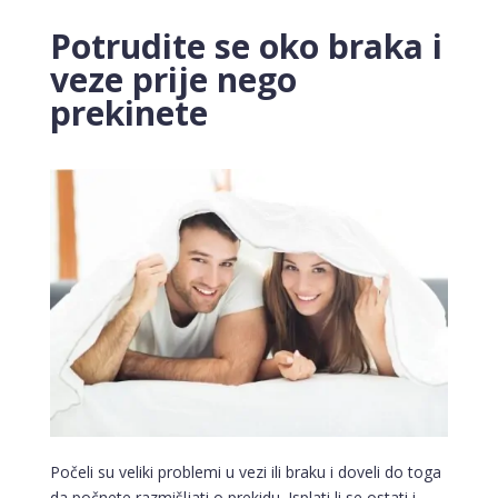
Potrudite se oko braka i
veze prije nego
prekinete
Počeli su veliki problemi u vezi ili braku i doveli do toga
da počnete razmišljati o prekidu. Isplati li se ostati i