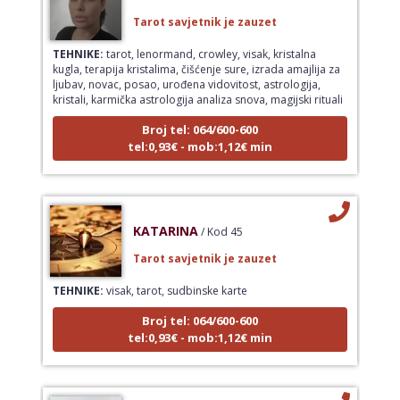
Tarot savjetnik je zauzet
TEHNIKE:
tarot, lenormand, crowley, visak, kristalna
kugla, terapija kristalima, čišćenje sure, izrada amajlija za
ljubav, novac, posao, urođena vidovitost, astrologija,
kristali, karmička astrologija analiza snova, magijski rituali
Broj tel: 064/600-600
tel:0,93€ - mob:1,12€ min
KATARINA
/ Kod 45
Tarot savjetnik je zauzet
TEHNIKE:
visak, tarot, sudbinske karte
Broj tel: 064/600-600
tel:0,93€ - mob:1,12€ min