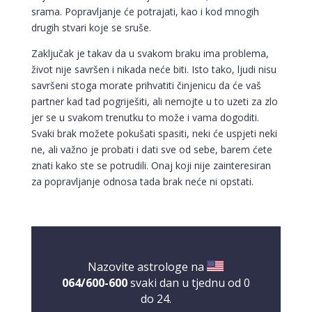
srama. Popravljanje će potrajati, kao i kod mnogih
drugih stvari koje se sruše.
Zaključak je takav da u svakom braku ima problema,
život nije savršen i nikada neće biti. Isto tako, ljudi nisu
savršeni stoga morate prihvatiti činjenicu da će vaš
partner kad tad pogriješiti, ali nemojte u to uzeti za zlo
jer se u svakom trenutku to može i vama dogoditi.
Svaki brak možete pokušati spasiti, neki će uspjeti neki
ne, ali važno je probati i dati sve od sebe, barem ćete
znati kako ste se potrudili. Onaj koji nije zainteresiran
za popravljanje odnosa tada brak neće ni opstati.
Nazovite astrologe na
064/600-600
svaki dan u tjednu od 0
do 24.