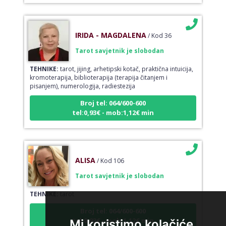
IRIDA - MAGDALENA
/ Kod 36
Tarot savjetnik je slobodan
TEHNIKE:
tarot, jijing, arhetipski kotač, praktična intuicija,
kromoterapija, biblioterapija (terapija čitanjem i
pisanjem), numerologija, radiestezija
Broj tel: 064/600-600
tel:0,93€ - mob:1,12€ min
ALISA
/ Kod 106
Tarot savjetnik je slobodan
TEHNIKE:
tarot
Broj tel: 064/600-600
tel:0,93€ - mob:1,12€ min
Mi koristimo kolačiće