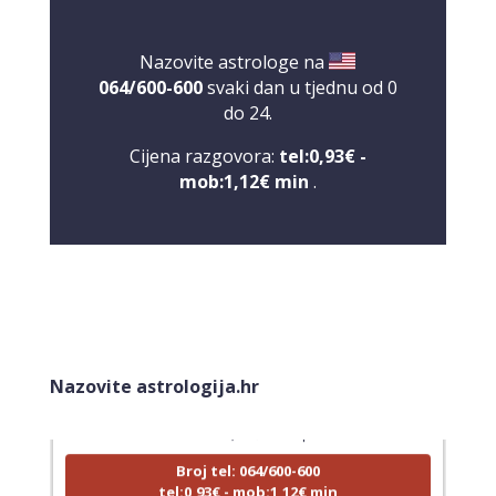
Nazovite astrologe na
064/600-600
svaki dan u tjednu od 0
do 24.
Cijena razgovora:
tel:0,93€ -
mob:1,12€ min
.
LUCIJA
/ Kod #136
Tarot savjetnik je zauzet
Nazovite astrologija.hr
TEHNIKE:
sudbinske karte, anđeoske poruke
Broj tel: 064/600-600
tel:0,93€ - mob:1,12€ min