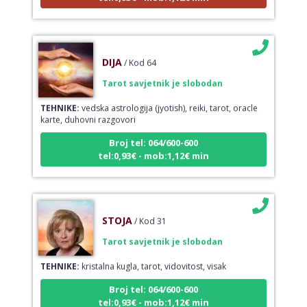
DIJA
/ Kod 64
Tarot savjetnik je slobodan
TEHNIKE:
vedska astrologija (jyotish), reiki, tarot, oracle
karte, duhovni razgovori
Broj tel: 064/600-600
tel:0,93€ - mob:1,12€ min
STOJA
/ Kod 31
Tarot savjetnik je slobodan
TEHNIKE:
kristalna kugla, tarot, vidovitost, visak
Broj tel: 064/600-600
tel:0,93€ - mob:1,12€ min