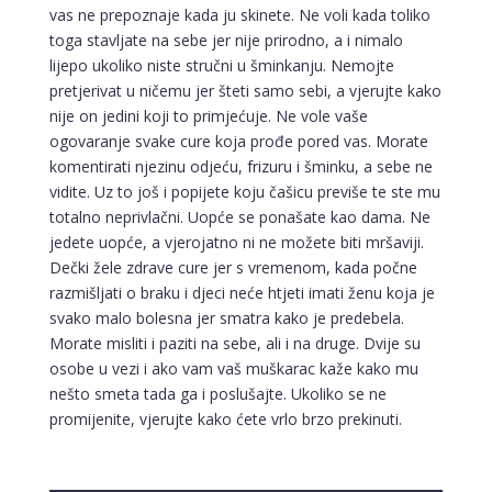
vas ne prepoznaje kada ju skinete. Ne voli kada toliko
toga stavljate na sebe jer nije prirodno, a i nimalo
lijepo ukoliko niste stručni u šminkanju. Nemojte
pretjerivat u ničemu jer šteti samo sebi, a vjerujte kako
nije on jedini koji to primjećuje. Ne vole vaše
ogovaranje svake cure koja prođe pored vas. Morate
komentirati njezinu odjeću, frizuru i šminku, a sebe ne
vidite. Uz to još i popijete koju čašicu previše te ste mu
totalno neprivlačni. Uopće se ponašate kao dama. Ne
jedete uopće, a vjerojatno ni ne možete biti mršaviji.
Dečki žele zdrave cure jer s vremenom, kada počne
razmišljati o braku i djeci neće htjeti imati ženu koja je
svako malo bolesna jer smatra kako je predebela.
Morate misliti i paziti na sebe, ali i na druge. Dvije su
osobe u vezi i ako vam vaš muškarac kaže kako mu
nešto smeta tada ga i poslušajte. Ukoliko se ne
promijenite, vjerujte kako ćete vrlo brzo prekinuti.