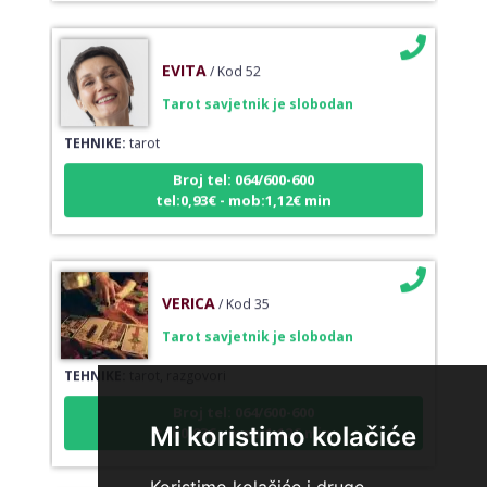
EVITA
/ Kod 52
Tarot savjetnik je slobodan
TEHNIKE:
tarot
Broj tel: 064/600-600
tel:0,93€ - mob:1,12€ min
VERICA
/ Kod 35
Tarot savjetnik je slobodan
TEHNIKE:
tarot, razgovori
Broj tel: 064/600-600
tel:0,93€ - mob:1,12€ min
Mi koristimo kolačiće