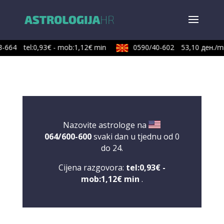
-664
tel:0,93€ - mob:1,12€ min
0590/40-602
53,10 ден./mi
Nazovite astrologe na
064/600-600
svaki dan u tjednu od 0
do 24.
Cijena razgovora:
tel:0,93€ -
mob:1,12€ min
.