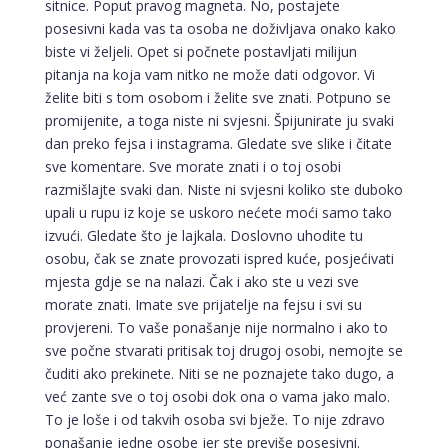
sitnice. Poput pravog magneta. No, postajete
posesivni kada vas ta osoba ne doživljava onako kako
biste vi željeli. Opet si počnete postavljati milijun
pitanja na koja vam nitko ne može dati odgovor. Vi
želite biti s tom osobom i želite sve znati. Potpuno se
promijenite, a toga niste ni svjesni. Špijunirate ju svaki
dan preko fejsa i instagrama. Gledate sve slike i čitate
sve komentare. Sve morate znati i o toj osobi
razmišlajte svaki dan. Niste ni svjesni koliko ste duboko
upali u rupu iz koje se uskoro nećete moći samo tako
izvući. Gledate što je lajkala. Doslovno uhodite tu
osobu, čak se znate provozati ispred kuće, posjećivati
mjesta gdje se na nalazi. Čak i ako ste u vezi sve
morate znati. Imate sve prijatelje na fejsu i svi su
provjereni. To vaše ponašanje nije normalno i ako to
sve počne stvarati pritisak toj drugoj osobi, nemojte se
čuditi ako prekinete. Niti se ne poznajete tako dugo, a
već zante sve o toj osobi dok ona o vama jako malo.
To je loše i od takvih osoba svi bježe. To nije zdravo
ponašanje jedne osobe jer ste previše posesivni.