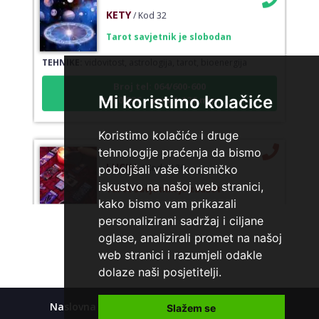
KETY
/ Kod 32
Tarot savjetnik je slobodan
TEHNIKE:
vidovitost, astrologija, tarot, bioenergija
Broj tel: 064/600-600
tel:0,93€ - mob:1,12€ min
Mi koristimo kolačiće
Koristimo kolačiće i druge
tehnologije praćenja da bismo
LUCIJA
/ Kod #136
poboljšali vaše korisničko
Tarot savjetnik je zauzet
iskustvo na našoj web stranici,
kako bismo vam prikazali
TEHNIKE:
sudbinske karte, anđeoske poruke
personalizirani sadržaj i ciljane
Broj tel: 064/600-600
oglase, analizirali promet na našoj
tel:0,93€ - mob:1,12€ min
web stranici i razumjeli odakle
dolaze naši posjetitelji.
Naslovna
Kolačići
Polica privatnosti
Slažem se
STOJA
/ Kod 31