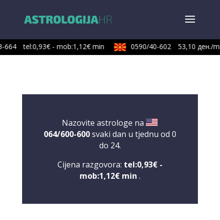
-664
tel:0,93€ - mob:1,12€ min
0590/40-602
53,10 ден./mi
Nazovite astrologe na
064/600-600
svaki dan u tjednu od 0
do 24.
Cijena razgovora:
tel:0,93€ -
mob:1,12€ min
.