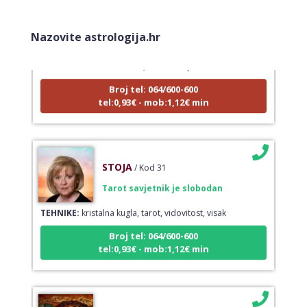
LUCIJA
/ Kod #136
Nazovite astrologija.hr
Tarot savjetnik je zauzet
TEHNIKE:
sudbinske karte, anđeoske poruke
Broj tel: 064/600-600
tel:0,93€ - mob:1,12€ min
STOJA
/ Kod 31
Tarot savjetnik je slobodan
TEHNIKE:
kristalna kugla, tarot, vidovitost, visak
Broj tel: 064/600-600
tel:0,93€ - mob:1,12€ min