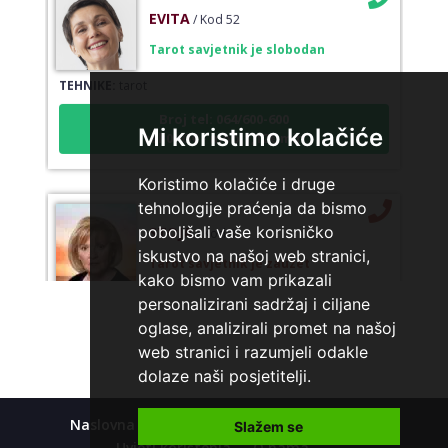
EVITA
/ Kod 52
Tarot savjetnik je slobodan
TEHNIKE:
tarot
Broj tel: 064/600-600
tel:0,93€ - mob:1,12€ min
Mi koristimo kolačiće
Koristimo kolačiće i druge
tehnologije praćenja da bismo
STOJA
/ Kod 31
poboljšali vaše korisničko
iskustvo na našoj web stranici,
Tarot savjetnik je zauzet
kako bismo vam prikazali
TEHNIKE:
kristalna kugla, tarot, vidovitost, visak
personalizirani sadržaj i ciljane
Broj tel: 064/600-600
oglase, analizirali promet na našoj
tel:0,93€ - mob:1,12€ min
web stranici i razumjeli odakle
dolaze naši posjetitelji.
Naslovna
Kolačići
Polica privatnosti
Slažem se
ALBA
/ Kod 24
Uvjeti korištenja
O nama