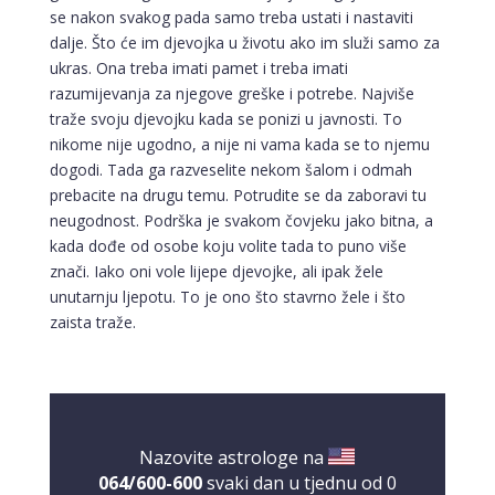
se nakon svakog pada samo treba ustati i nastaviti
dalje. Što će im djevojka u životu ako im služi samo za
ukras. Ona treba imati pamet i treba imati
razumijevanja za njegove greške i potrebe. Najviše
traže svoju djevojku kada se ponizi u javnosti. To
nikome nije ugodno, a nije ni vama kada se to njemu
dogodi. Tada ga razveselite nekom šalom i odmah
prebacite na drugu temu. Potrudite se da zaboravi tu
neugodnost. Podrška je svakom čovjeku jako bitna, a
kada dođe od osobe koju volite tada to puno više
znači. Iako oni vole lijepe djevojke, ali ipak žele
unutarnju ljepotu. To je ono što stavrno žele i što
zaista traže.
Nazovite astrologe na
064/600-600
svaki dan u tjednu od 0