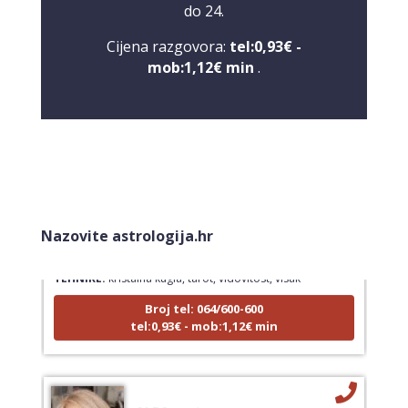
do 24.
Cijena razgovora:
tel:0,93€ -
mob:1,12€ min
.
STOJA
/ Kod 31
Nazovite astrologija.hr
Tarot savjetnik je zauzet
TEHNIKE:
kristalna kugla, tarot, vidovitost, visak
Broj tel: 064/600-600
tel:0,93€ - mob:1,12€ min
ALBA
/ Kod 24