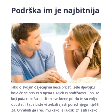
Podrška im je najbitnija
Iako o svojim osjećajima neće pričati, žele djevojku
koja će se brinuti o njima i uvijek ih podržavati. I oni se
koji puta razočaraju ili im sve krene po zlu te su voljni
odustati i tada biste vi trebali sjesti pored njega i tješiti
ga. Ohrabriti ga i reći mu kako je ljudski griješiti i kako