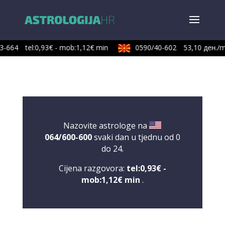
3-664
tel:0,93€ - mob:1,12€ min
0590/40-602
53,10 ден./m
Nazovite astrologe na
064/600-600
svaki dan u tjednu od 0
do 24.
Cijena razgovora:
tel:0,93€ -
mob:1,12€ min
.