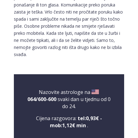
ponašanje ili ton glasa. Komunikacije preko poruka
zaista je teška. Vrlo često niti ne pročitate poruku kako
spada i sami zaključite na temelju par riječi što točno
piše. Osobne probleme nikada ne smijete rješavati
preko mobitela. Kada ste ljuti, napišite da ste u žurbi i
ne možete tipkati, ali i da se želite vidjeti. Samo to,
nemojte govoriti razlog niti išta drugo kako ne bi izbila
svađa.
Nazovite astrologe na
064/600-600
svaki dan u tjednu od 0
do 24.
Cijena razgovora:
tel:0,93€ -
mob:1,12€ min
.