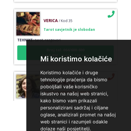
VERICA
/ Kod 35
Tarot savjetnik je slobodan
TEHNIKE:
tarot, razgovori
Broj tel: 064/600-600
tel:0,93€ - mob:1,12€ min
Mi koristimo kolačiće
Koristimo kolačiće i druge
VESNA BURCSA
tehnologije praćenja da bismo
/ Kod 55
poboljšali vaše korisničko
Tarot savjetnik je zauzet
iskustvo na našoj web stranici,
TEHNIKE:
tarot, psihološki razgovori
kako bismo vam prikazali
personalizirani sadržaj i ciljane
Broj tel: 064/600-600
tel:0,93€ - mob:1,12€ min
oglase, analizirali promet na našoj
web stranici i razumjeli odakle
dolaze naši posjetitelji.