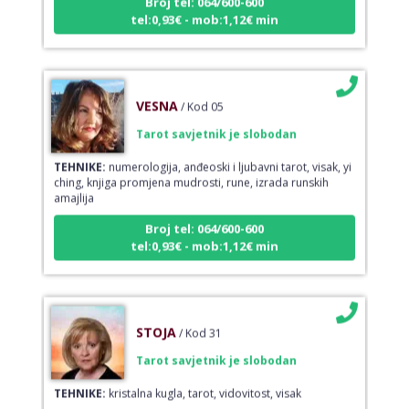
tel:0,93€ - mob:1,12€ min
VESNA
/ Kod 05
Tarot savjetnik je slobodan
TEHNIKE:
numerologija, anđeoski i ljubavni tarot, visak, yi
ching, knjiga promjena mudrosti, rune, izrada runskih
amajlija
Broj tel: 064/600-600
tel:0,93€ - mob:1,12€ min
STOJA
/ Kod 31
Tarot savjetnik je slobodan
TEHNIKE:
kristalna kugla, tarot, vidovitost, visak