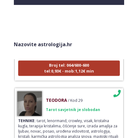
VESNA BURCSA
/ Kod 55
Tarot savjetnik je zauzet
Nazovite astrologija.hr
TEHNIKE:
tarot, psihološki razgovori
Broj tel: 064/600-600
tel:0,93€ - mob:1,12€ min
TEODORA
/ Kod 29
Tarot savjetnik je slobodan
TEHNIKE:
tarot, lenormand, crowley, visak, kristalna
kugla, terapija kristalima, čišćenje sure, izrada amajlija za
ljubav, novac, posao, urođena vidovitost, astrologija,
kristali, karmička astrologija analiza snova, magijski rituali