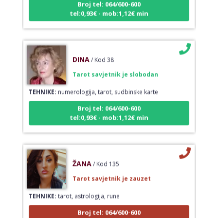
tel:0,93€ - mob:1,12€ min
DINA
/ Kod 38
Tarot savjetnik je slobodan
TEHNIKE:
numerologija, tarot, sudbinske karte
Broj tel: 064/600-600
tel:0,93€ - mob:1,12€ min
ŽANA
/ Kod 135
Tarot savjetnik je zauzet
TEHNIKE:
tarot, astrologija, rune
Broj tel: 064/600-600
tel:0,93€ - mob:1,12€ min