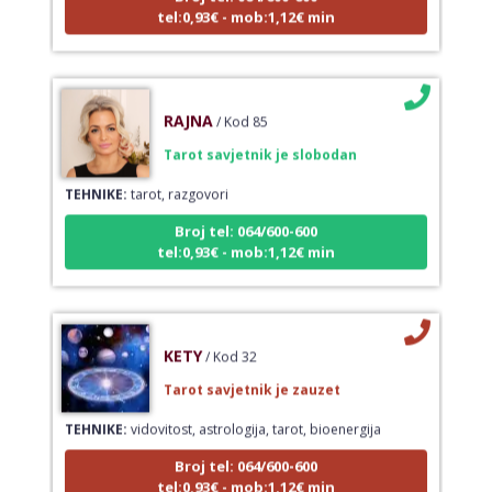
tel:0,93€ - mob:1,12€ min
RAJNA
/ Kod 85
Tarot savjetnik je slobodan
TEHNIKE:
tarot, razgovori
Broj tel: 064/600-600
tel:0,93€ - mob:1,12€ min
KETY
/ Kod 32
Tarot savjetnik je zauzet
TEHNIKE:
vidovitost, astrologija, tarot, bioenergija
Broj tel: 064/600-600
tel:0,93€ - mob:1,12€ min