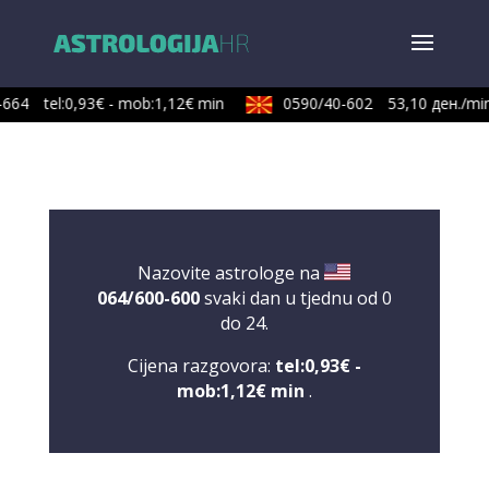
664
tel:0,93€ - mob:1,12€ min
0590/40-602
53,10 ден./min
Nazovite astrologe na
064/600-600
svaki dan u tjednu od 0
do 24.
Cijena razgovora:
tel:0,93€ -
mob:1,12€ min
.