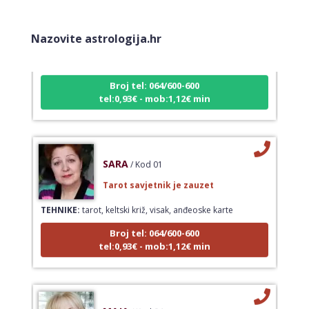
DENI
/ Kod 15
Tarot savjetnik je slobodan
Nazovite astrologija.hr
TEHNIKE:
tarot, tarot marseille, ljubavni tarot, visak
Broj tel: 064/600-600
tel:0,93€ - mob:1,12€ min
SARA
/ Kod 01
Tarot savjetnik je zauzet
TEHNIKE:
tarot, keltski križ, visak, anđeoske karte
Broj tel: 064/600-600
tel:0,93€ - mob:1,12€ min
MAJA
/ Kod 04