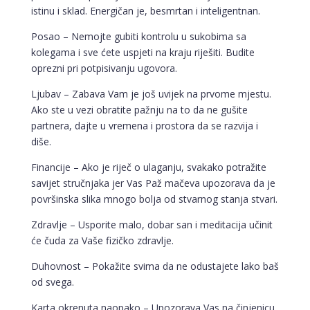
istinu i sklad. Energičan je, besmrtan i inteligentnan.
Posao – Nemojte gubiti kontrolu u sukobima sa
kolegama i sve ćete uspjeti na kraju riješiti. Budite
oprezni pri potpisivanju ugovora.
Ljubav – Zabava Vam je još uvijek na prvome mjestu.
Ako ste u vezi obratite pažnju na to da ne gušite
partnera, dajte u vremena i prostora da se razvija i
diše.
Financije – Ako je riječ o ulaganju, svakako potražite
savijet stručnjaka jer Vas Paž mačeva upozorava da je
površinska slika mnogo bolja od stvarnog stanja stvari.
Zdravlje – Usporite malo, dobar san i meditacija učinit
će čuda za Vaše fizičko zdravlje.
Duhovnost – Pokažite svima da ne odustajete lako baš
od svega.
Karta okrenuta naopako – Upozorava Vas na činjenicu