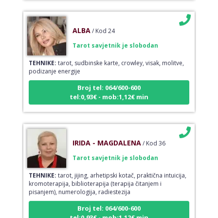
ALBA
/ Kod 24
Tarot savjetnik je slobodan
TEHNIKE:
tarot, sudbinske karte, crowley, visak, molitve,
podizanje energije
Broj tel: 064/600-600
tel:0,93€ - mob:1,12€ min
IRIDA - MAGDALENA
/ Kod 36
Tarot savjetnik je slobodan
TEHNIKE:
tarot, jijing, arhetipski kotač, praktična intuicija,
kromoterapija, biblioterapija (terapija čitanjem i
pisanjem), numerologija, radiestezija
Broj tel: 064/600-600
tel:0,93€ - mob:1,12€ min