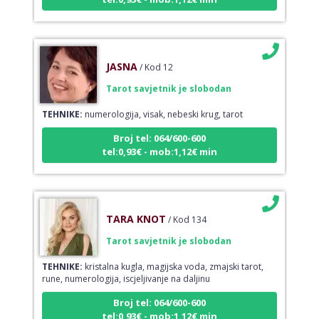
JASNA
/ Kod 12
Tarot savjetnik je slobodan
TEHNIKE:
numerologija, visak, nebeski krug, tarot
Broj tel: 064/600-600
tel:0,93€ - mob:1,12€ min
TARA KNOT
/ Kod 134
Tarot savjetnik je slobodan
TEHNIKE:
kristalna kugla, magijska voda, zmajski tarot,
rune, numerologija, iscjeljivanje na daljinu
Broj tel: 064/600-600
tel:0,93€ - mob:1,12€ min