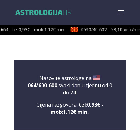
664
tel:0,93€ - mob:1,12€ min
0590/40-602
53,10 ден./min
Nazovite astrologe na
064/600-600
svaki dan u tjednu od 0
do 24.
Cijena razgovora:
tel:0,93€ -
mob:1,12€ min
.