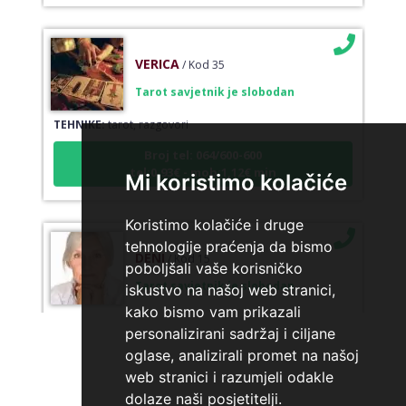
VERICA
/ Kod 35
Tarot savjetnik je slobodan
TEHNIKE:
tarot, razgovori
Broj tel: 064/600-600
tel:0,93€ - mob:1,12€ min
Mi koristimo kolačiće
Koristimo kolačiće i druge
tehnologije praćenja da bismo
DENI
/ Kod 15
poboljšali vaše korisničko
Tarot savjetnik je slobodan
iskustvo na našoj web stranici,
TEHNIKE:
tarot, tarot marseille, ljubavni tarot, visak
kako bismo vam prikazali
personalizirani sadržaj i ciljane
Broj tel: 064/600-600
oglase, analizirali promet na našoj
tel:0,93€ - mob:1,12€ min
web stranici i razumjeli odakle
dolaze naši posjetitelji.